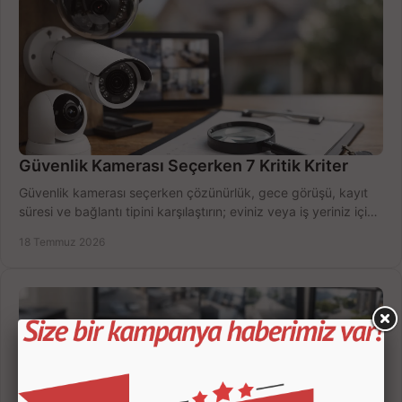
Güvenlik Kamerası Seçerken 7 Kritik Kriter
Güvenlik kamerası seçerken çözünürlük, gece görüşü, kayıt
süresi ve bağlantı tipini karşılaştırın; eviniz veya iş yeriniz için
doğru sistemi hemen seçin.
18 Temmuz 2026