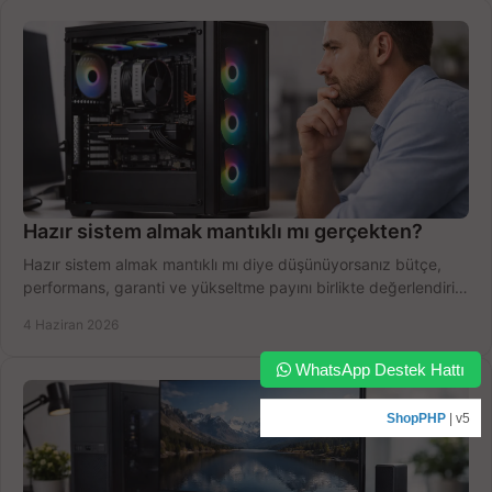
Hazır sistem almak mantıklı mı gerçekten?
Hazır sistem almak mantıklı mı diye düşünüyorsanız bütçe,
performans, garanti ve yükseltme payını birlikte değerlendirin,
doğru seçin.
4 Haziran 2026
WhatsApp Destek Hattı
ShopPHP
| v5