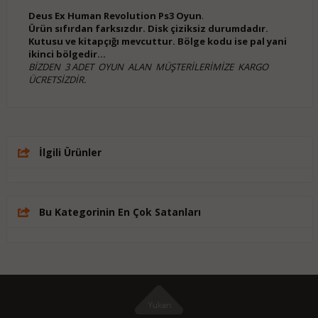
Deus Ex Human Revolution Ps3 Oyun
.
Ürün sıfırdan farksızdır. Disk çiziksiz durumdadır.
Kutusu ve kitapçığı mevcuttur. Bölge kodu ise pal yani
ikinci bölgedir...
BİZDEN 3 ADET OYUN ALAN MÜŞTERİLERİMİZE KARGO
ÜCRETSİZDİR.
İlgili Ürünler
Bu Kategorinin En Çok Satanları