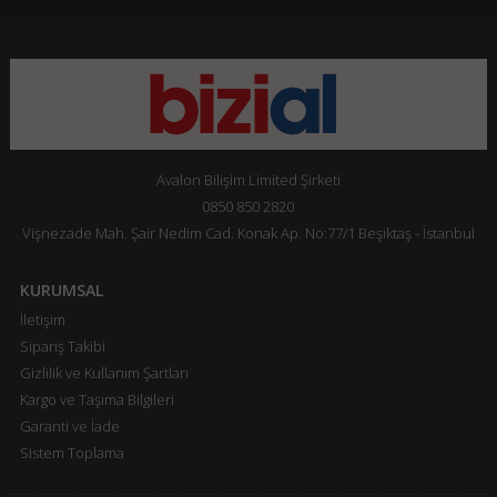
Avalon Bilişim Limited Şirketi
0850 850 2820
Vişnezade Mah. Şair Nedim Cad. Konak Ap. No:77/1 Beşiktaş - İstanbul
KURUMSAL
İletişim
Sipariş Takibi
Gizlilik ve Kullanım Şartları
Kargo ve Taşıma Bilgileri
Garanti ve İade
Sistem Toplama