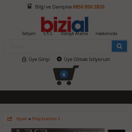
Bilgi ve Danışma
0850 850 2820
İletişim
S.S.S.
Detaylı Arama
Hakkımızda
Üye Girişi
Üye Olmak İstiyorum
0
Oyun
»
Playstation 3