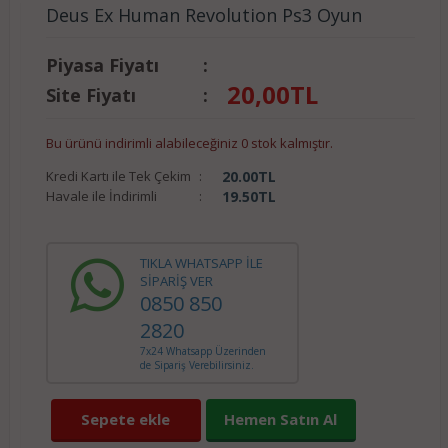
Deus Ex Human Revolution Ps3 Oyun
Piyasa Fiyatı
:
20,00
TL
Site Fiyatı
:
Bu ürünü indirimli alabileceğiniz 0 stok kalmıştır.
Kredi Kartı ile Tek Çekim
:
20.00
TL
Havale ile İndirimli
:
19.50
TL
TIKLA WHATSAPP İLE
SİPARİŞ VER
0850 850
2820
7x24 Whatsapp Üzerinden
de Sipariş Verebilirsiniz.
Sepete ekle
Hemen Satın Al