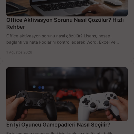
Office Aktivasyon Sorunu Nasıl Çözülür? Hızlı
Rehber
Office aktivasyon sorunu nasıl çözülür? Lisans, hesap,
bağlantı ve hata kodlarını kontrol ederek Word, Excel ve
Outlook'u güvenle hemen etkinleştirin.
1 Ağustos 2026
En İyi Oyuncu Gamepadleri Nasıl Seçilir?
En iyi oyuncu gamepadleri için kablosuz bağlantı, tetik