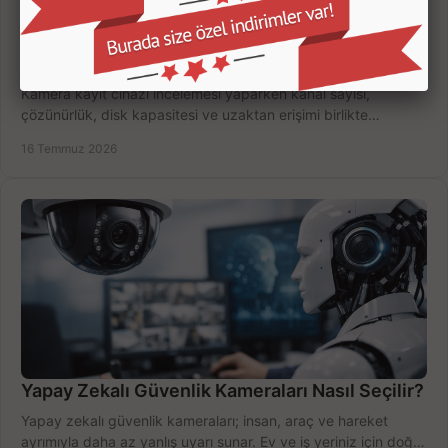
Kamera Kayıt Cihazı İncelemesi Nasıl Yapılır?
Kamera kayıt cihazı incelemesi yaparken kanal sayısı,
çözünürlük, disk kapasitesi ve uzaktan erişimi birlikte
değerlendirin; bütçenizi doğru yönetin.
16 Temmuz 2026
Yapay Zekalı Güvenlik Kameraları Nasıl Seçilir?
Yapay zekalı güvenlik kameraları; insan, araç ve hareket
ayrımıyla daha az yanlış uyarı sunar. Ev ve iş yeriniz için doğru