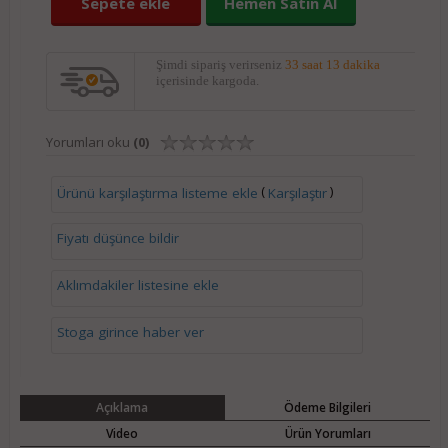
Sepete ekle
Hemen Satın Al
Şimdi sipariş verirseniz
33 saat 13 dakika
içerisinde kargoda.
Yorumları oku
(0)
(
)
Ürünü karşılaştırma listeme ekle
Karşılaştır
Fiyatı düşünce bildir
Aklımdakiler listesine ekle
Stoga girince haber ver
Açıklama
Ödeme Bilgileri
Video
Ürün Yorumları