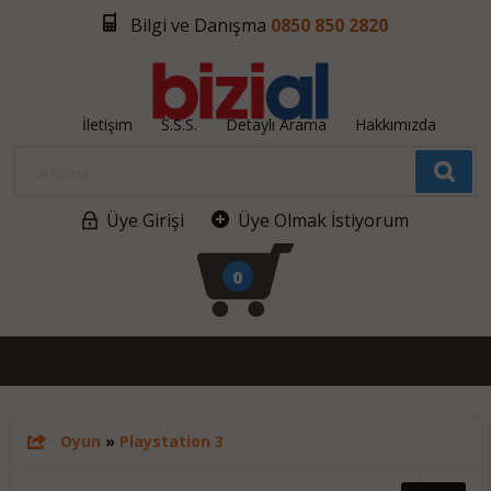
Bilgi ve Danışma
0850 850 2820
İletişim
S.S.S.
Detaylı Arama
Hakkımızda
Üye Girişi
Üye Olmak İstiyorum
0
Oyun
»
Playstation 3