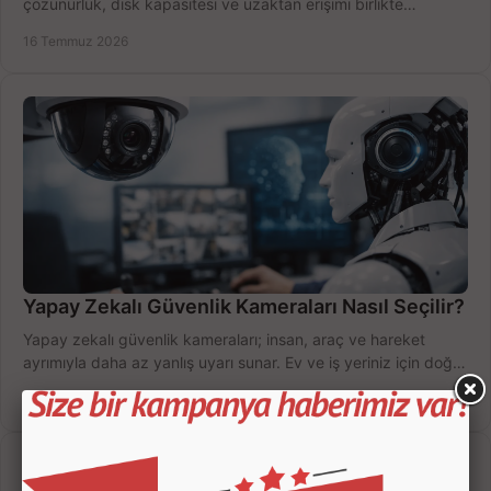
çözünürlük, disk kapasitesi ve uzaktan erişimi birlikte
değerlendirin; bütçenizi doğru yönetin.
16 Temmuz 2026
Yapay Zekalı Güvenlik Kameraları Nasıl Seçilir?
Yapay zekalı güvenlik kameraları; insan, araç ve hareket
ayrımıyla daha az yanlış uyarı sunar. Ev ve iş yeriniz için doğru
modeli, fiyatı karşılaştırın.
14 Temmuz 2026