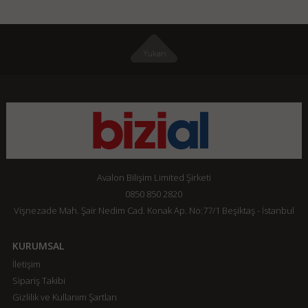
Avalon Bilişim Limited Şirketi
0850 850 2820
Vişnezade Mah. Şair Nedim Cad. Konak Ap. No:77/1 Beşiktaş - İstanbul
KURUMSAL
İletişim
Sipariş Takibi
Gizlilik ve Kullanım Şartları