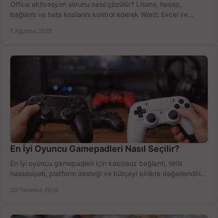
Office aktivasyon sorunu nasıl çözülür? Lisans, hesap,
bağlantı ve hata kodlarını kontrol ederek Word, Excel ve
Outlook'u güvenle hemen etkinleştirin.
1 Ağustos 2026
En İyi Oyuncu Gamepadleri Nasıl Seçilir?
En iyi oyuncu gamepadleri için kablosuz bağlantı, tetik
hassasiyeti, platform desteği ve bütçeyi birlikte değerlendirin;
doğru modeli kolayca seçin.
30 Temmuz 2026