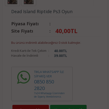
Dead Island Riptide Ps3 Oyun
Piyasa Fiyatı
:
40,00
TL
Site Fiyatı
:
Bu ürünü indirimli alabileceğiniz 0 stok kalmıştır.
Kredi Kartı ile Tek Çekim
:
40.00
TL
Havale ile İndirimli
:
39.00
TL
TIKLA WHATSAPP İLE
SİPARİŞ VER
0850 850
2820
7x24 Whatsapp Üzerinden
de Sipariş Verebilirsiniz.