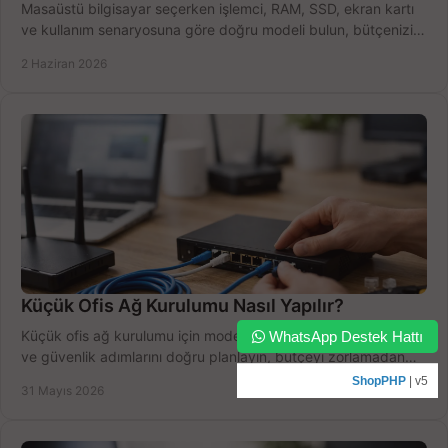
Masaüstü bilgisayar seçerken işlemci, RAM, SSD, ekran kartı
ve kullanım senaryosuna göre doğru modeli bulun, bütçenizi
boşa harcamayın.
2 Haziran 2026
Küçük Ofis Ağ Kurulumu Nasıl Yapılır?
Küçük ofis ağ kurulumu için modem, router, switch, kablolama
WhatsApp Destek Hattı
ve güvenlik adımlarını doğru planlayın, bütçeyi zorlamadan
verim alın.
ShopPHP
| v5
31 Mayıs 2026