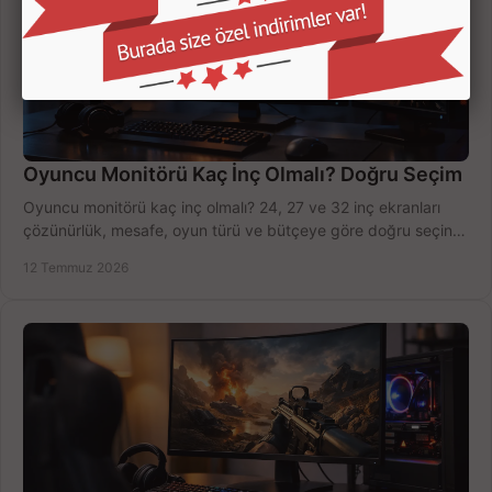
Oyuncu Monitörü Kaç İnç Olmalı? Doğru Seçim
Oyuncu monitörü kaç inç olmalı? 24, 27 ve 32 inç ekranları
çözünürlük, mesafe, oyun türü ve bütçeye göre doğru seçin,
fırsatları değerlendirin, inceleyin.
12 Temmuz 2026