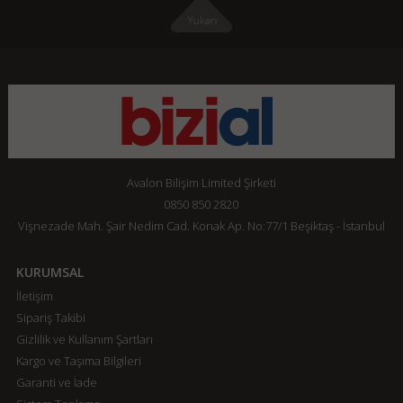
Avalon Bilişim Limited Şirketi
0850 850 2820
Vişnezade Mah. Şair Nedim Cad. Konak Ap. No:77/1 Beşiktaş - İstanbul
KURUMSAL
İletişim
Sipariş Takibi
Gizlilik ve Kullanım Şartları
Kargo ve Taşıma Bilgileri
Garanti ve İade