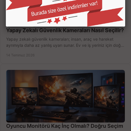
Yapay Zekalı Güvenlik Kameraları Nasıl Seçilir?
Yapay zekalı güvenlik kameraları; insan, araç ve hareket
ayrımıyla daha az yanlış uyarı sunar. Ev ve iş yeriniz için doğru
modeli, fiyatı karşılaştırın.
14 Temmuz 2026
Oyuncu Monitörü Kaç İnç Olmalı? Doğru Seçim