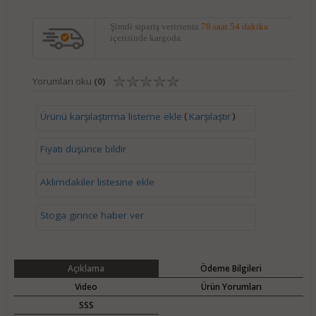
Şimdi sipariş verirseniz
78 saat 54 dakika
içerisinde kargoda.
Yorumları oku
(0)
(
)
Ürünü karşılaştırma listeme ekle
Karşılaştır
Fiyatı düşünce bildir
Aklımdakiler listesine ekle
Stoga girince haber ver
Açıklama
Ödeme Bilgileri
Video
Ürün Yorumları
SSS