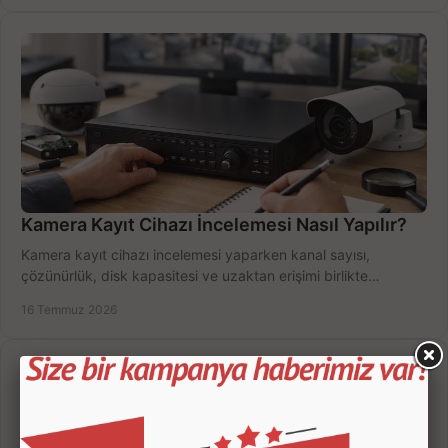
Kamera Kayıt Cihazı İncelemesi Nasıl Yapılır?
Kamera kayıt cihazı incelemesi yaparken kanal sayısı,
çözünürlük, disk kapasitesi ve uzaktan erişimi birlikte
değerlendirin; bütçenizi doğru yönetin.
16 Temmuz 2026