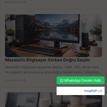
4 Haziran 2026
Masaüstü Bilgisayar Alırken Doğru Seçim
Masaüstü bilgisayar seçerken işlemci, RAM, SSD, ekran kartı
ve kullanım senaryosuna göre doğru modeli bulun, bütçenizi
boşa harcamayın.
2 Haziran 2026
WhatsApp Destek Hattı
ShopPHP
| v5