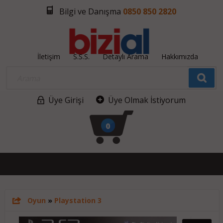
Bilgi ve Danışma
0850 850 2820
İletişim
S.S.S.
Detaylı Arama
Hakkımızda
Üye Girişi
Üye Olmak İstiyorum
0
Oyun
»
Playstation 3