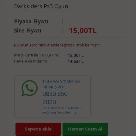
Darksiders Ps3 Oyun
Piyasa Fiyatı
:
15,00
TL
Site Fiyatı
:
Bu ürünü indirimli alabileceğiniz 0 stok kalmıştır.
Kredi Kartı ile Tek Çekim
:
15.00
TL
Havale ile İndirimli
:
14.63
TL
TIKLA WHATSAPP İLE
SİPARİŞ VER
0850 850
2820
7x24 Whatsapp Üzerinden
de Sipariş Verebilirsiniz.
Sepete ekle
Hemen Satın Al