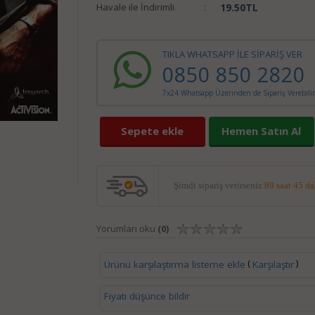
Havale ile İndirimli
:
19.50
TL
TIKLA WHATSAPP İLE SİPARİŞ VER
0850 850 2820
7x24 Whatsapp Üzerinden de Sipariş Verebilir
Sepete ekle
Hemen Satın Al
Şimdi sipariş verirseniz
89 saat 45 d
Yorumları oku
(0)
(
)
Ürünü karşılaştırma listeme ekle
Karşılaştır
Fiyatı düşünce bildir