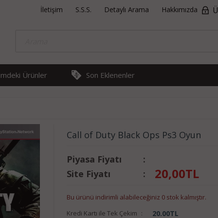
İletişim
S.S.S.
Detaylı Arama
Hakkımızda
Ü
rimdeki Ürünler
Son Eklenenler
Call of Duty Black Ops Ps3 Oyun
Piyasa Fiyatı
:
20,00
TL
Site Fiyatı
:
Bu ürünü indirimli alabileceğiniz 0 stok kalmıştır.
Kredi Kartı ile Tek Çekim
:
20.00
TL