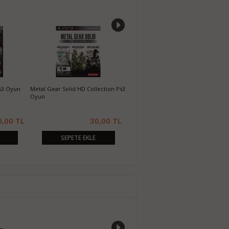
s3 Oyun
Metal Gear Solid HD Collection Ps3
Dragon's Dogma Dark Arisen Ps3
D
Oyun
Oyun
0,00 TL
30,00 TL
50,00 TL
SEPETE EKLE
SEPETE EKLE