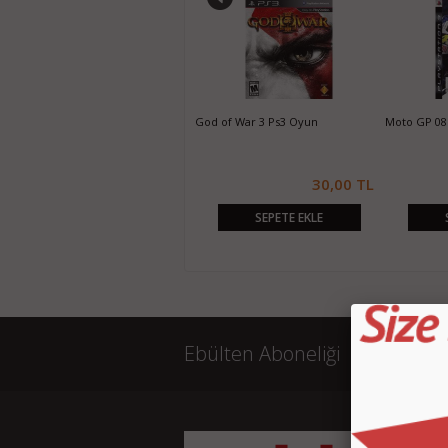
Need For Speed Hot Pursuit Ps3
God of War 3 Ps3 Oyun
Moto GP 08
Oyun
25,00 TL
30,00 TL
SEPETE EKLE
SEPETE EKLE
Ebülten Aboneliği