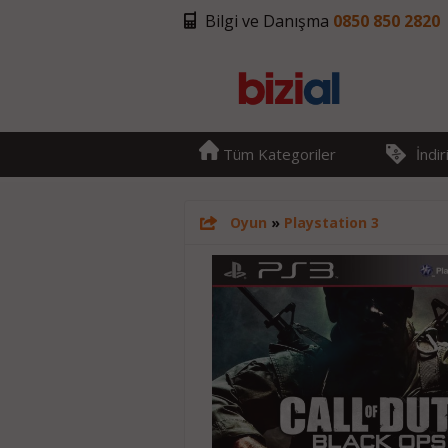
Bilgi ve Danışma
0850 850 2820
Tüm Kategoriler
İndi
Oyun
»
Playstation 3