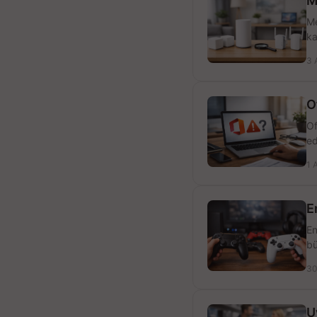
M
Me
ka
3 
O
Of
ed
1 
E
En
bü
30
U