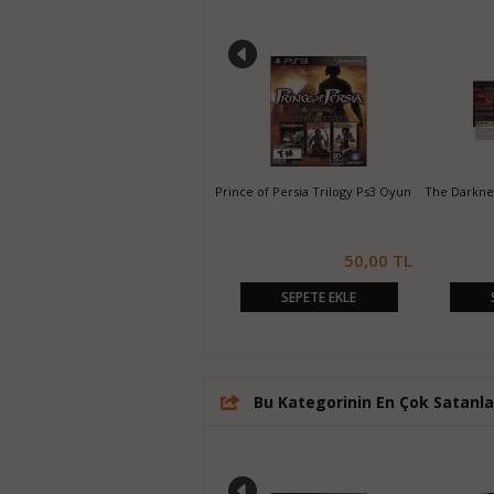
Majin and the Forsaken Kingdom
Prince of Persia Trilogy Ps3 Oyun
The Darknes
Ps3 Oyun
20,00 TL
50,00 TL
SEPETE EKLE
SEPETE EKLE
Bu Kategorinin En Çok Satanla