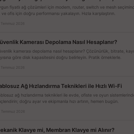
gun fiyatlı ağ çözümleri için modem, router, switch ve mesh seçimin
 ve ofis için doğru performansı yakalayın. Hızla karşılaştırın.
 Temmuz 2026
üvenlik Kamerası Depolama Nasıl Hesaplanır?
venlik kamerası depolama nasıl hesaplanır? Çözünürlük, bitrate, kay
yısına göre disk kapasitesini doğru belirleyin. Pratik örneklerle.
 Temmuz 2026
ablosuz Ağ Hızlandırma Teknikleri ile Hızlı Wi-Fi
blosuz ağ hızlandırma teknikleri ile evde, ofiste ve oyun sistemlerinde
çlendirin; doğru ayar ve ekipmanla hızı artırın, hemen bugün.
 Temmuz 2026
ekanik Klavye mi, Membran Klavye mi Alınır?