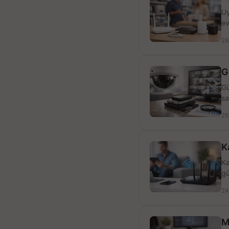
Uy
ev
28
G
Gü
sa
26
K
Ka
gü
24
M