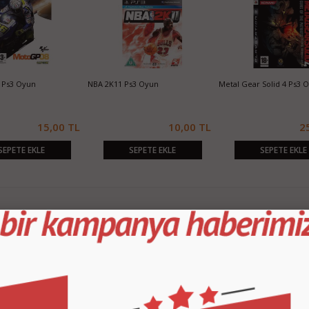
 Ps3 Oyun
NBA 2K11 Ps3 Oyun
Metal Gear Solid 4 Ps3 
15,00 TL
10,00 TL
2
SEPETE EKLE
SEPETE EKLE
SEPETE EKLE
KURUMSAL
M