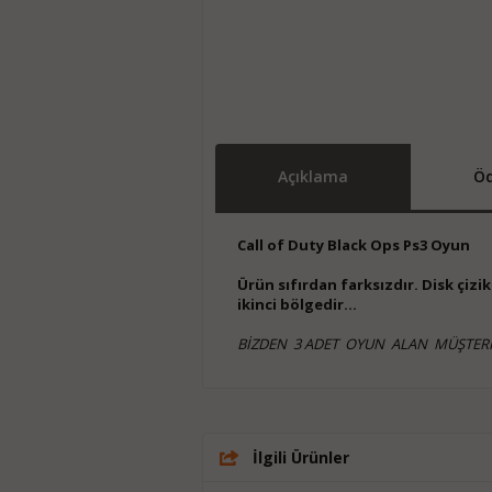
Açıklama
Öd
Call of Duty Black Ops Ps3 Oyun
Ürün sıfırdan farksızdır. Disk çiz
ikinci bölgedir...
BİZDEN 3 ADET OYUN ALAN MÜŞTERİ
İlgili Ürünler