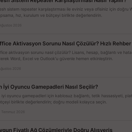
esh Sistem Repeater Karşılaştırması Nasıl Yapılır?
sh sistem repeater karşılaştırması ile eviniz veya ofisiniz için doğru
psama, hız, kurulum ve bütçeyi birlikte değerlendirin.
Ağustos 2026
ffice Aktivasyon Sorunu Nasıl Çözülür? Hızlı Rehber
fice aktivasyon sorunu nasıl çözülür? Lisans, hesap, bağlantı ve hata 
erek Word, Excel ve Outlook'u güvenle hemen etkinleştirin.
Ağustos 2026
n İyi Oyuncu Gamepadleri Nasıl Seçilir?
 iyi oyuncu gamepadleri için kablosuz bağlantı, tetik hassasiyeti, pl
tçeyi birlikte değerlendirin; doğru modeli kolayca seçin.
 Temmuz 2026
ygun Fiyatlı Ağ Çözümleriyle Doğru Alışveriş