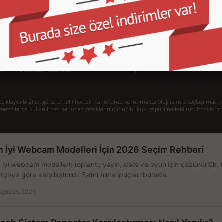
İletişim
İl
Sipariş Takibi
S.
Gizlilik ve Kullanım Şartları
De
Kargo ve Taşıma Bilgileri
H
Garanti ve İade
Sistem Toplama
77/1 Beşiktaş - İstanbul
klayıcı bilgiler, görseller telif hakları kanununca korunmakta olup izinsiz paylaşılması, k
mecralarda kullanılması kanunen yasaklanmış olup hukuki yaptırıma tabi tutulmaktadır
n İyi Webcam Modelleri İçin 2026 Seçim Rehberi
 iyi webcam modelleri; toplantı, yayın, ders ve oyun için çözünürlük, 
tçeye göre karşılaştırıldı. Satın alma ipuçları burada.
Ağustos 2026