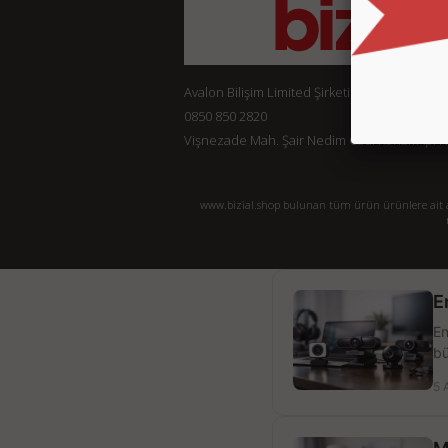
Avalon Bilişim Limited Şirketi
0850 850 2820
Vişnezade Mah. Şair Nedim Cad. Konak Ap. No:
www.bizial.shop bulunan tüm ürün ürünlere ait açı
E
En
bü
5 