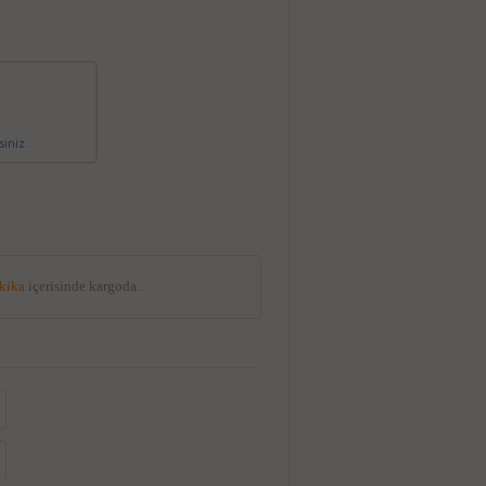
siniz.
akika
içerisinde kargoda.