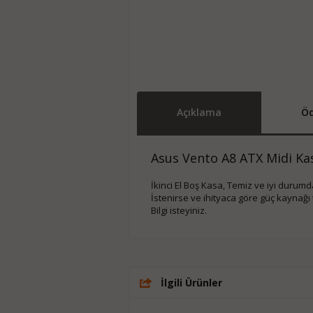
Açıklama
Öd
Asus Vento A8 ATX Midi K
İkinci El Boş Kasa, Temiz ve iyi durumda,
İstenirse ve ihityaca göre güç kaynağı 
Bilgi isteyiniz.
İlgili Ürünler