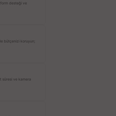
atform desteği ve
de bütçenizi koruyun;
ıt süresi ve kamera