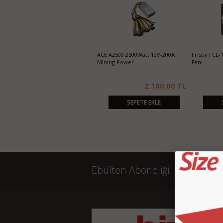
HXOZL Q5 İşlemci Fanı
ACE A2500 2500Watt 12V-200A
Frisby FCL-
Mining Power
Fanı
220,00 TL
2.100,00 TL
SEPETE EKLE
SEPETE EKLE
Ebülten Aboneliği