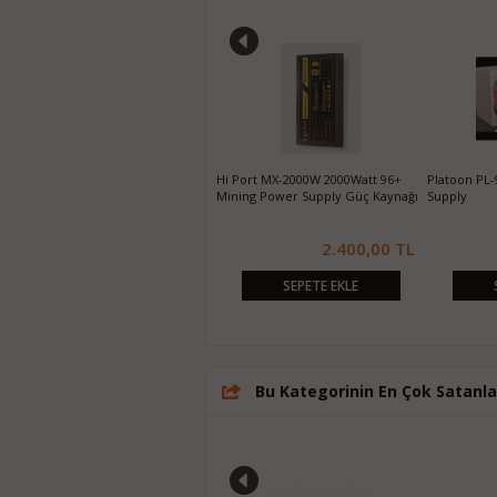
r
Platoon PL-9263 500W 12 cm Power
Hi Port MX-2000W 2000Watt 96+
Platoon PL
Supply
Mining Power Supply Güç Kaynağı
Supply
820,00 TL
2.400,00 TL
SEPETE EKLE
SEPETE EKLE
Bu Kategorinin En Çok Satanla