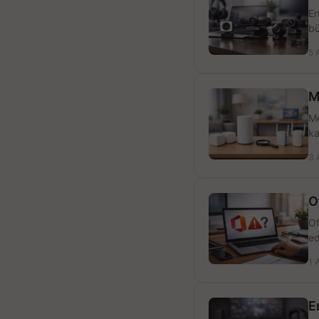
En
bü
5 
M
Me
ka
3 
O
Of
ed
1 
E