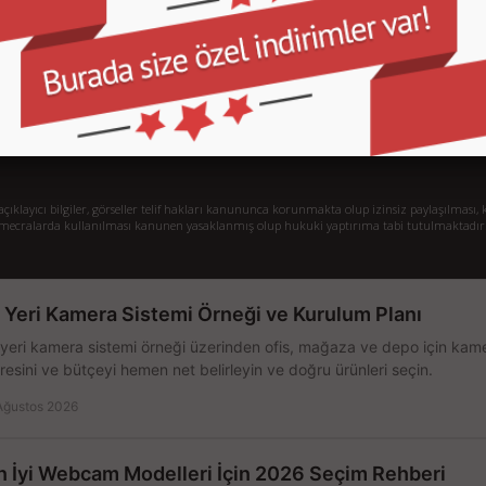
İletişim
İl
Sipariş Takibi
S.
Gizlilik ve Kullanım Şartları
De
Kargo ve Taşıma Bilgileri
H
Garanti ve İade
Sistem Toplama
77/1 Beşiktaş - İstanbul
klayıcı bilgiler, görseller telif hakları kanununca korunmakta olup izinsiz paylaşılması, k
mecralarda kullanılması kanunen yasaklanmış olup hukuki yaptırıma tabi tutulmaktadır
ş Yeri Kamera Sistemi Örneği ve Kurulum Planı
 yeri kamera sistemi örneği üzerinden ofis, mağaza ve depo için kamer
resini ve bütçeyi hemen net belirleyin ve doğru ürünleri seçin.
Ağustos 2026
n İyi Webcam Modelleri İçin 2026 Seçim Rehberi