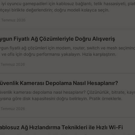
 iyi oyuncu gamepadleri için kablosuz bağlantı, tetik hassasiyeti, pl
tçeyi birlikte değerlendirin; doğru modeli kolayca seçin.
 Temmuz 2026
ygun Fiyatlı Ağ Çözümleriyle Doğru Alışveriş
gun fiyatlı ağ çözümleri için modem, router, switch ve mesh seçimin
 ve ofis için doğru performansı yakalayın. Hızla karşılaştırın.
 Temmuz 2026
üvenlik Kamerası Depolama Nasıl Hesaplanır?
venlik kamerası depolama nasıl hesaplanır? Çözünürlük, bitrate, kay
yısına göre disk kapasitesini doğru belirleyin. Pratik örneklerle.
 Temmuz 2026
ablosuz Ağ Hızlandırma Teknikleri ile Hızlı Wi-Fi