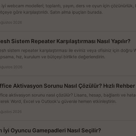
 iyi webcam modelleri; toplantı, yayın, ders ve oyun için çözünürlük, 
tçeye göre karşılaştırıldı. Satın alma ipuçları burada.
Ağustos 2026
esh Sistem Repeater Karşılaştırması Nasıl Yapılır?
sh sistem repeater karşılaştırması ile eviniz veya ofisiniz için doğru
psama, hız, kurulum ve bütçeyi birlikte değerlendirin.
Ağustos 2026
ffice Aktivasyon Sorunu Nasıl Çözülür? Hızlı Rehber
fice aktivasyon sorunu nasıl çözülür? Lisans, hesap, bağlantı ve hata 
erek Word, Excel ve Outlook'u güvenle hemen etkinleştirin.
Ağustos 2026
n İyi Oyuncu Gamepadleri Nasıl Seçilir?