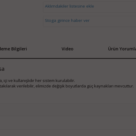
Aklımdakiler listesine ekle
Stoga girince haber ver
eme Bilgileri
Video
Ürün Yorumla
asa
 içi ve kullanışlıdır her sistem kurulabilir.
takılarak verilebilir, elimizde değişik boyutlarda güç kaynakları mevcuttur.