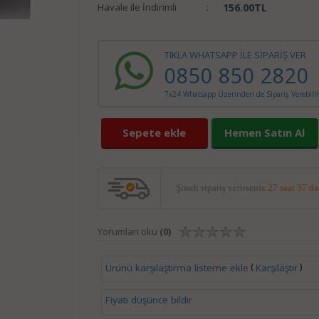
Havale ile İndirimli
:
156.00
TL
TIKLA WHATSAPP İLE SİPARİŞ VER
0850 850 2820
7x24 Whatsapp Üzerinden de Sipariş Verebilir
Sepete ekle
Hemen Satın Al
Şimdi sipariş verirseniz
27 saat 37 d
Yorumları oku
(0)
(
)
Ürünü karşılaştırma listeme ekle
Karşılaştır
Fiyatı düşünce bildir