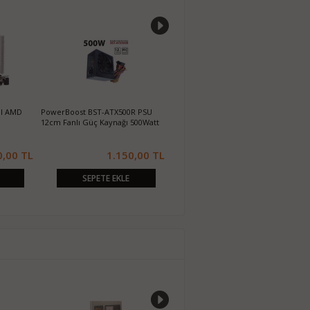
%%39
el AMD
PowerBoost BST-ATX500R PSU
8 pin - 2x 8 pci pin çevirici Power
H
12cm Fanlı Güç Kaynağı 500Watt
GPU ÇOKLAYICI
P
0,00 TL
1.150,00 TL
60,00 TL
99,00 TL
SEPETE EKLE
SEPETE EKLE
%%39