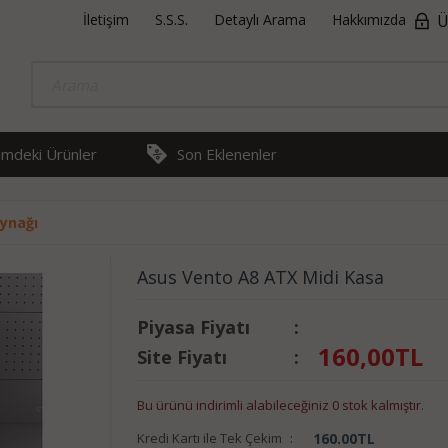
İletişim
S.S.S.
Detaylı Arama
Hakkımızda
Ü
rimdeki Ürünler
Son Eklenenler
ynağı
Asus Vento A8 ATX Midi Kasa
Piyasa Fiyatı
:
160,00
TL
Site Fiyatı
:
Bu ürünü indirimli alabileceğiniz 0 stok kalmıştır.
Kredi Kartı ile Tek Çekim
:
160.00
TL