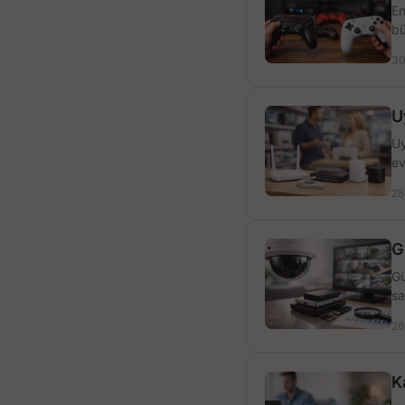
En
bü
30
U
Uy
ev
28
G
Gü
sa
26
K