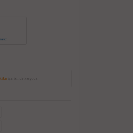
siniz.
akika
içerisinde kargoda.