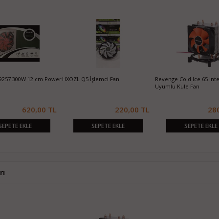
-9257 300W 12 cm Power
HXOZL Q5 İşlemci Fanı
Revenge Cold Ice 65 Int
Uyumlu Kule Fan
620,00 TL
220,00 TL
28
SEPETE EKLE
SEPETE EKLE
SEPETE EKLE
rı