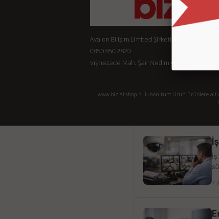
Avalon Bilişim Limited Şirketi
0850 850 2820
Vişnezade Mah. Şair Nedim Cad. Konak Ap. No:
www.bizial.shop bulunan tüm ürün ürünlere ait açı
İ
İş
sü
7 
E