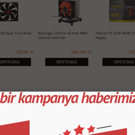
12B Siyah 12cm Kasa
Revenge Cold Ice 65 Intel AMD
Platoon PL-9259 400W 1
Uyumlu Kule Fan
Supply
35,00 TL
280,00 TL
72
SEPETE EKLE
SEPETE EKLE
SEPETE EKLE
KURUMSAL
M