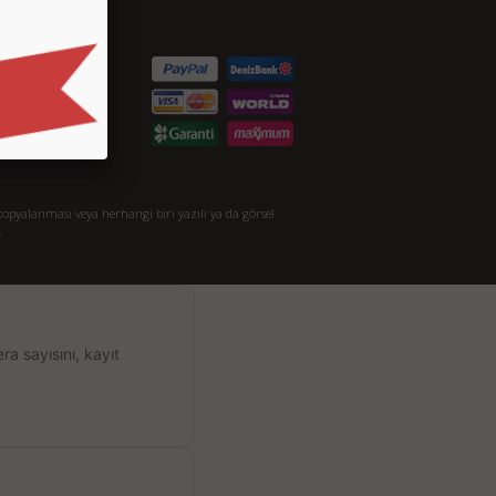
etişim
S.S.
taylı Arama
akkımızda
opyalanması veya herhangi biri yazılı ya da görsel
.
a sayısını, kayıt