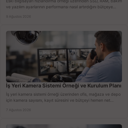
Eski bilgisayarı hızlandırma örneği üzerinden SSD, RAM, bakım
ve yazılım ayarlarının performansı nasıl artırdığını bütçeye
göre öğrenin ve karar verin.
9 Ağustos 2026
İş Yeri Kamera Sistemi Örneği ve Kurulum Planı
İş yeri kamera sistemi örneği üzerinden ofis, mağaza ve depo
için kamera sayısını, kayıt süresini ve bütçeyi hemen net
belirleyin ve doğru ürünleri seçin.
7 Ağustos 2026