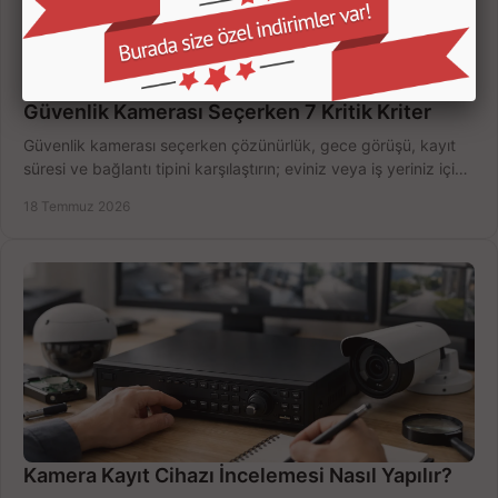
Güvenlik Kamerası Seçerken 7 Kritik Kriter
Güvenlik kamerası seçerken çözünürlük, gece görüşü, kayıt
süresi ve bağlantı tipini karşılaştırın; eviniz veya iş yeriniz için
doğru sistemi hemen seçin.
18 Temmuz 2026
Kamera Kayıt Cihazı İncelemesi Nasıl Yapılır?