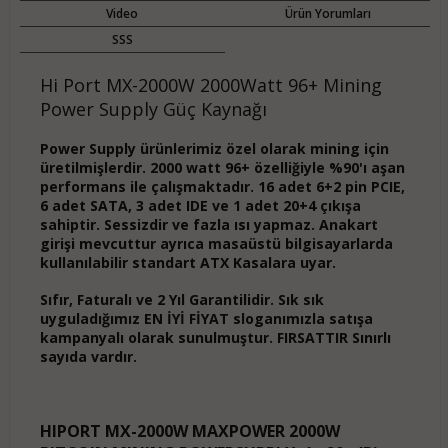
Video
Ürün Yorumları
SSS
Hi Port MX-2000W 2000Watt 96+ Mining
Power Supply Güç Kaynağı
Power Supply ürünlerimiz özel olarak mining için
üretilmişlerdir. 2000 watt 96+ özelliğiyle %90'ı aşan
performans ile çalışmaktadır. 16 adet 6+2 pin PCIE,
6 adet SATA, 3 adet IDE ve 1 adet 20+4 çıkışa
sahiptir. Sessizdir ve fazla ısı yapmaz. Anakart
girişi mevcuttur ayrıca masaüstü bilgisayarlarda
kullanılabilir standart ATX Kasalara uyar.
Sıfır, Faturalı ve 2 Yıl Garantilidir. Sık sık
uyguladığımız EN İYİ FİYAT sloganımızla satışa
kampanyalı olarak sunulmuştur. FIRSATTIR Sınırlı
sayıda vardır.
HIPORT MX-2000W MAXPOWER 2000W