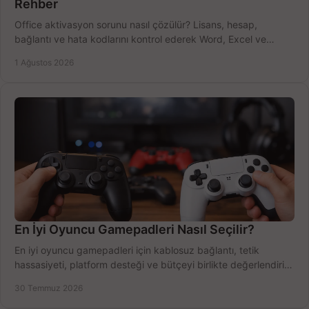
Rehber
Office aktivasyon sorunu nasıl çözülür? Lisans, hesap,
bağlantı ve hata kodlarını kontrol ederek Word, Excel ve
Outlook'u güvenle hemen etkinleştirin.
1 Ağustos 2026
En İyi Oyuncu Gamepadleri Nasıl Seçilir?
En iyi oyuncu gamepadleri için kablosuz bağlantı, tetik
hassasiyeti, platform desteği ve bütçeyi birlikte değerlendirin;
doğru modeli kolayca seçin.
30 Temmuz 2026