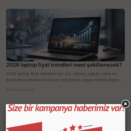
2026 laptop fiyat trendleri nasıl şekillenecek?
2026 laptop fiyat trendleri için kur, işlemci, yapay zeka ve
kampanya etkisini inceleyin; bütçenize uygun modeli doğru
zamanda seçmenin yollarını görün.
20 Temmuz 2026