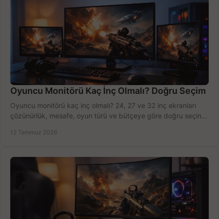
Oyuncu Monitörü Kaç İnç Olmalı? Doğru Seçim
Oyuncu monitörü kaç inç olmalı? 24, 27 ve 32 inç ekranları
çözünürlük, mesafe, oyun türü ve bütçeye göre doğru seçin,
fırsatları değerlendirin, inceleyin.
12 Temmuz 2026