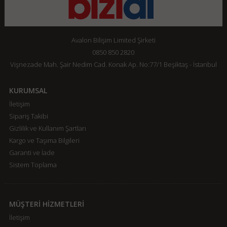
Avalon Bilişim Limited Şirketi
0850 850 2820
Vişnezade Mah. Şair Nedim Cad. Konak Ap. No:77/1 Beşiktaş - İstanbul
KURUMSAL
İletişim
Sipariş Takibi
Gizlilik ve Kullanım Şartları
Kargo ve Taşıma Bilgileri
Garanti ve İade
Sistem Toplama
MÜŞTERİ HİZMETLERİ
İletişim