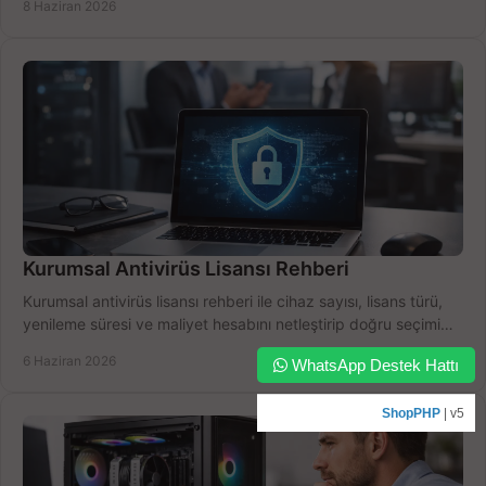
8 Haziran 2026
Kurumsal Antivirüs Lisansı Rehberi
Kurumsal antivirüs lisansı rehberi ile cihaz sayısı, lisans türü,
yenileme süresi ve maliyet hesabını netleştirip doğru seçimi
yapın.
6 Haziran 2026
WhatsApp Destek Hattı
ShopPHP
| v5