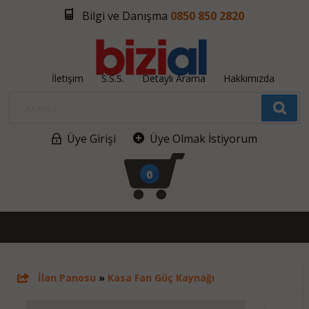
Bilgi ve Danışma
0850 850 2820
İletişim
S.S.S.
Detaylı Arama
Hakkımızda
Üye Girişi
Üye Olmak İstiyorum
0
İlan Panosu
»
Kasa Fan Güç Kaynağı