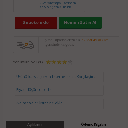
7x24 Whatsapp Üzerinden
de Sipariş Verebilirsiniz.
Sepete ekle
Hemen Satın Al
Şimdi sipariş verirseniz
57 saat 49 dakika
içerisinde kargoda.
Yorumları oku
(1)
(
)
Ürünü karşılaştırma listeme ekle
Karşılaştır
Fiyatı düşünce bildir
Aklımdakiler listesine ekle
Açıklama
Ödeme Bilgileri