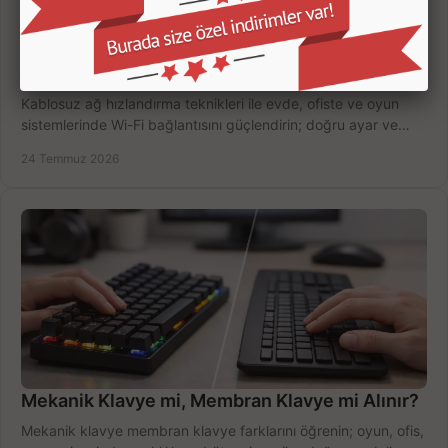
Kablosuz Ağ Hızlandırma Teknikleri ile Hızlı
Wi-Fi
Kablosuz ağ hızlandırma teknikleri ile evde, ofiste ve oyun
sistemlerinde Wi-Fi bağlantısını güçlendirin; doğru ayar ve
ekipmanla hızı artırın, hemen bugün.
24 Temmuz 2026
Mekanik Klavye mi, Membran Klavye mi Alınır?
Mekanik klavye membran klavye farklarını öğrenin; oyun, ofis,