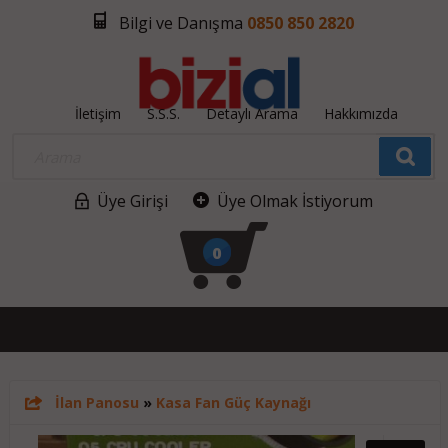
Bilgi ve Danışma
0850 850 2820
İletişim
S.S.S.
Detaylı Arama
Hakkımızda
Üye Girişi
Üye Olmak İstiyorum
0
İlan Panosu
»
Kasa Fan Güç Kaynağı