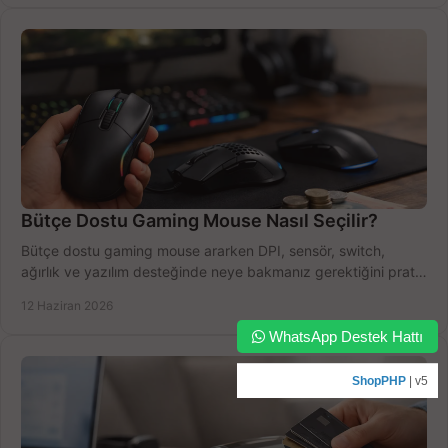
Bütçe Dostu Gaming Mouse Nasıl Seçilir?
Bütçe dostu gaming mouse ararken DPI, sensör, switch,
ağırlık ve yazılım desteğinde neye bakmanız gerektiğini pratik
şekilde öğrenin.
12 Haziran 2026
WhatsApp Destek Hattı
ShopPHP
| v5