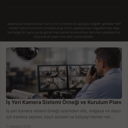
www.bizial.shop bulunan tüm ürün ürünlere ait açıklayıcı bilgiler, görseller telif
hakları kanununca korunmakta olup izinsiz paylaşılması, kopyalanması veya
herhangi biri yazılı ya da görsel mecralarda kullanılması kanunen yasaklanmış
olup hukuki yaptırıma tabi tutulmaktadır.
İş Yeri Kamera Sistemi Örneği ve Kurulum Planı
İş yeri kamera sistemi örneği üzerinden ofis, mağaza ve depo
için kamera sayısını, kayıt süresini ve bütçeyi hemen net
belirleyin ve doğru ürünleri seçin.
7 Ağustos 2026