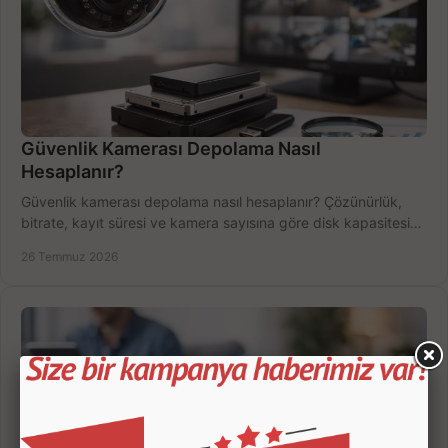
Güvenlik Kamerası Depolama Nasıl
Hesaplanır?
Güvenlik kamerası depolama nasıl hesaplanır? Çözünürlük,
bitrate, kayıt süresi ve kamera sayısına göre disk kapasitesini
doğru belirleyin. Pratik örneklerle.
26 Temmuz 2026