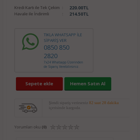
Kredi Kartı ile Tek Çekim
:
220.00
TL
Havale ile İndirimli
:
214.50
TL
TIKLA WHATSAPP İLE
SİPARİŞ VER
0850 850
2820
7x24 Whatsapp Üzerinden
de Sipariş Verebilirsiniz.
Sepete ekle
Hemen Satın Al
Şimdi sipariş verirseniz
82 saat 28 dakika
içerisinde kargoda.
Yorumları oku
(0)