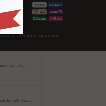
taylı Arama
akkımızda
opyalanması veya herhangi biri yazılı ya da görsel
.
a sayısını, kayıt
kare hızı, mikrofon ve