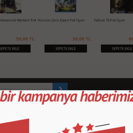
sushima Ps4 Oyun
Life is Strange Ps4 Oyun
inFamous Second Son P
520,00 TL
410,00 TL
6
SEPETE EKLE
SEPETE EKLE
SEPETE EKLE
KURUMSAL
M
İletişim
İl
Sipariş Takibi
S.