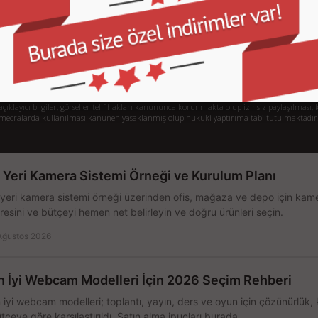
Gizlilik ve Kullanım Şartları
De
Kargo ve Taşıma Bilgileri
H
Garanti ve İade
Sistem Toplama
77/1 Beşiktaş - İstanbul
klayıcı bilgiler, görseller telif hakları kanununca korunmakta olup izinsiz paylaşılması, k
mecralarda kullanılması kanunen yasaklanmış olup hukuki yaptırıma tabi tutulmaktadır
ş Yeri Kamera Sistemi Örneği ve Kurulum Planı
 yeri kamera sistemi örneği üzerinden ofis, mağaza ve depo için kamer
resini ve bütçeyi hemen net belirleyin ve doğru ürünleri seçin.
Ağustos 2026
n İyi Webcam Modelleri İçin 2026 Seçim Rehberi
 iyi webcam modelleri; toplantı, yayın, ders ve oyun için çözünürlük, 
tçeye göre karşılaştırıldı. Satın alma ipuçları burada.