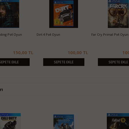
thin 2 Ps4 Oyun
Final Fantasy Type-0 HD Ps4 Oyun
The Last Guardian Ps4 
420,00 TL
310,00 TL
21
SEPETE EKLE
SEPETE EKLE
SEPETE EKLE
rı