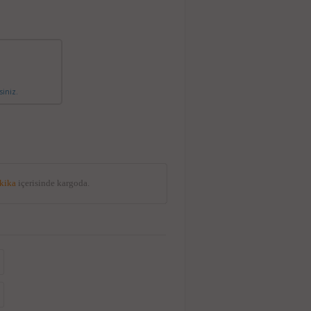
siniz.
akika
içerisinde kargoda.