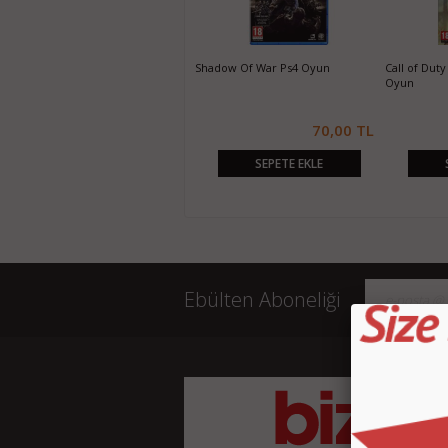
Mad Max Ps4 Oyun
Fifa 15 Ps4 Oyun
Ghost of T
80,00 TL
20,00 TL
SEPETE EKLE
SEPETE EKLE
Ebülten Aboneliği