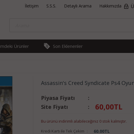
İletişim
S.S.S.
Detaylı Arama
Hakkımızda
Ü
rimdeki Ürünler
Son Eklenenler
Assassin's Creed Syndicate Ps4 Oyu
Piyasa Fiyatı
:
60,00
TL
Site Fiyatı
:
Bu ürünü indirimli alabileceğiniz 0 stok kalmıştır.
Kredi Kartı ile Tek Çekim
:
60.00
TL