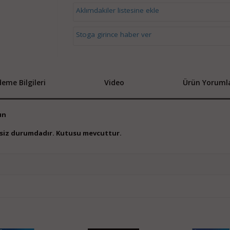
Aklımdakiler listesine ekle
Stoga girince haber ver
eme Bilgileri
Video
Ürün Yorumla
un
iksiz durumdadır. Kutusu mevcuttur.