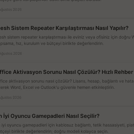
Ağustos 2026
esh Sistem Repeater Karşılaştırması Nasıl Yapılır?
sh sistem repeater karşılaştırması ile eviniz veya ofisiniz için doğru
psama, hız, kurulum ve bütçeyi birlikte değerlendirin.
Ağustos 2026
ffice Aktivasyon Sorunu Nasıl Çözülür? Hızlı Rehber
fice aktivasyon sorunu nasıl çözülür? Lisans, hesap, bağlantı ve hata 
erek Word, Excel ve Outlook'u güvenle hemen etkinleştirin.
Ağustos 2026
n İyi Oyuncu Gamepadleri Nasıl Seçilir?
 iyi oyuncu gamepadleri için kablosuz bağlantı, tetik hassasiyeti, pl
tçeyi birlikte değerlendirin; doğru modeli kolayca seçin.