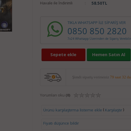
Havale ile İndirimli
:
58.50
TL
TIKLA WHATSAPP İLE SİPARİŞ VER
0850 850 2820
7x24 Whatsapp Üzerinden de Sipariş Verebilir
Sepete ekle
Hemen Satın Al
Şimdi sipariş verirseniz
79 saat 32 d
Yorumları oku
(0)
(
)
Ürünü karşılaştırma listeme ekle
Karşılaştır
Fiyatı düşünce bildir