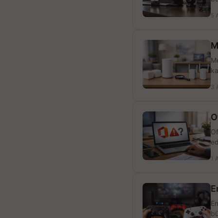
5 
M
Me
ka
3 
O
Of
ed
1 
E
En
bü