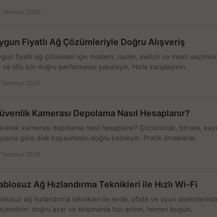
 Temmuz 2026
ygun Fiyatlı Ağ Çözümleriyle Doğru Alışveriş
gun fiyatlı ağ çözümleri için modem, router, switch ve mesh seçimin
 ve ofis için doğru performansı yakalayın. Hızla karşılaştırın.
 Temmuz 2026
üvenlik Kamerası Depolama Nasıl Hesaplanır?
venlik kamerası depolama nasıl hesaplanır? Çözünürlük, bitrate, kay
yısına göre disk kapasitesini doğru belirleyin. Pratik örneklerle.
 Temmuz 2026
ablosuz Ağ Hızlandırma Teknikleri ile Hızlı Wi-Fi
blosuz ağ hızlandırma teknikleri ile evde, ofiste ve oyun sistemlerinde
çlendirin; doğru ayar ve ekipmanla hızı artırın, hemen bugün.