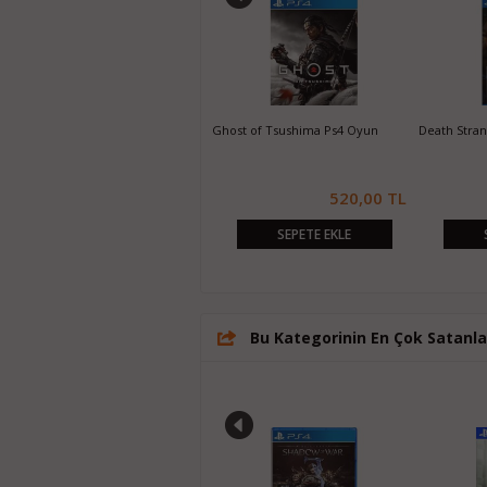
inFamous First Light Ps4 Oyun
Life is Strange Ps4 Oyun
The Evil Wi
100,00 TL
410,00 TL
SEPETE EKLE
SEPETE EKLE
Bu Kategorinin En Çok Satanla