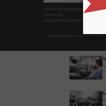
Avalon Bilişim Limited Şirketi
0850 850 2820
Vişnezade Mah. Şair Nedim Cad. Konak Ap. No:
www.bizial.shop bulunan tüm ürün ürünlere ait açı
İ
İş
sü
7 
E
En
bü