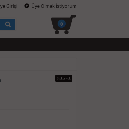
ye Girişi
Üye Olmak İstiyorum
0
n
Stokta yok