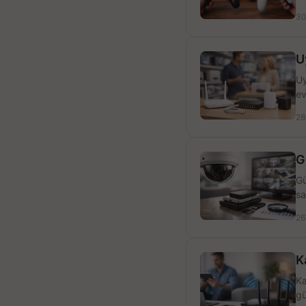
30
U
Uy
ev
28
G
Gü
sa
26
K
Ka
gü