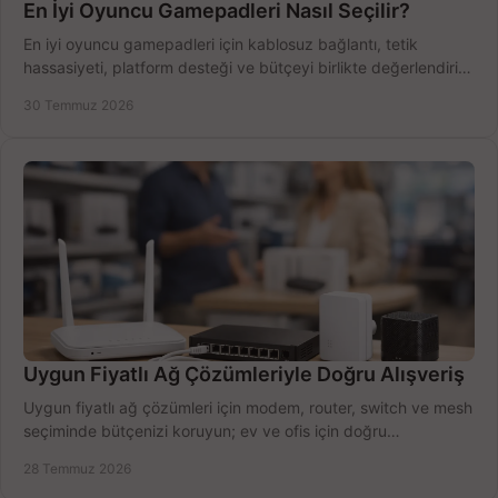
En İyi Oyuncu Gamepadleri Nasıl Seçilir?
En iyi oyuncu gamepadleri için kablosuz bağlantı, tetik
hassasiyeti, platform desteği ve bütçeyi birlikte değerlendirin;
doğru modeli kolayca seçin.
30 Temmuz 2026
Uygun Fiyatlı Ağ Çözümleriyle Doğru Alışveriş
Uygun fiyatlı ağ çözümleri için modem, router, switch ve mesh
seçiminde bütçenizi koruyun; ev ve ofis için doğru
performansı yakalayın. Hızla karşılaştırın.
28 Temmuz 2026