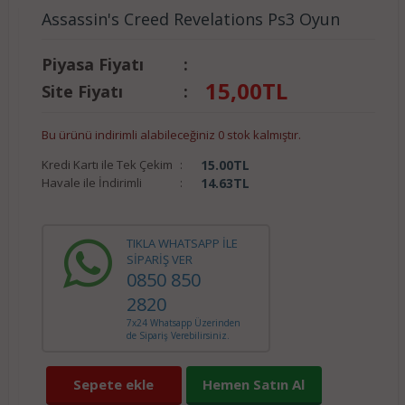
Assassin's Creed Revelations Ps3 Oyun
Piyasa Fiyatı
:
15,00
TL
Site Fiyatı
:
Bu ürünü indirimli alabileceğiniz 0 stok kalmıştır.
Kredi Kartı ile Tek Çekim
:
15.00
TL
Havale ile İndirimli
:
14.63
TL
TIKLA WHATSAPP İLE
SİPARİŞ VER
0850 850
2820
7x24 Whatsapp Üzerinden
de Sipariş Verebilirsiniz.
Sepete ekle
Hemen Satın Al