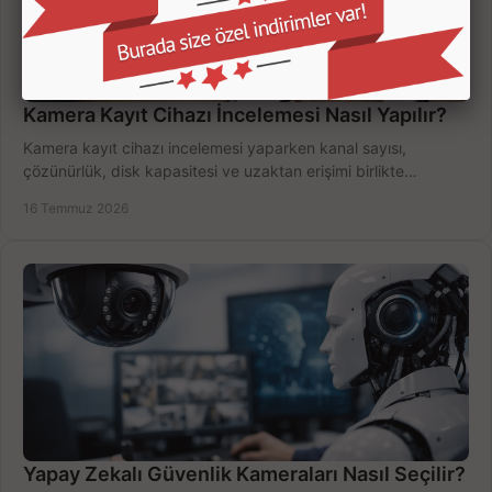
Kamera Kayıt Cihazı İncelemesi Nasıl Yapılır?
Kamera kayıt cihazı incelemesi yaparken kanal sayısı,
çözünürlük, disk kapasitesi ve uzaktan erişimi birlikte
değerlendirin; bütçenizi doğru yönetin.
16 Temmuz 2026
Yapay Zekalı Güvenlik Kameraları Nasıl Seçilir?