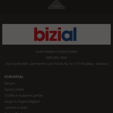
Avalon Bilişim Limited Şirketi
0850 850 2820
Vişnezade Mah. Şair Nedim Cad. Konak Ap. No:77/1 Beşiktaş - İstanbul
KURUMSAL
İletişim
Sipariş Takibi
Gizlilik ve Kullanım Şartları
Kargo ve Taşıma Bilgileri
Garanti ve İade