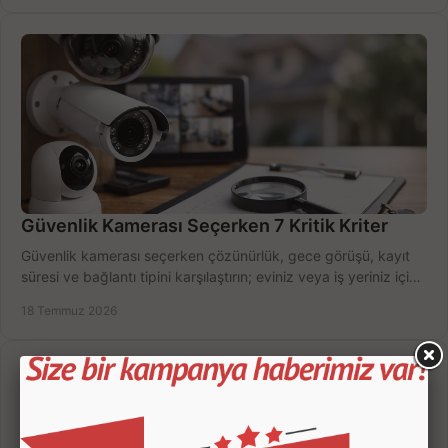
Güvenlik Kamerası Seçerken 7 Kritik Kriter
Güvenlik kamerası seçerken çözünürlük, gece görüşü, kayıt
süresi ve bağlantı tipini karşılaştırın; eviniz veya iş yeriniz için
doğru sistemi hemen seçin.
18 Temmuz 2026