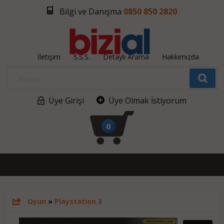
Bilgi ve Danışma
0850 850 2820
İletişim
S.S.S.
Detaylı Arama
Hakkımızda
Üye Girişi
Üye Olmak İstiyorum
0
Oyun
»
Playstation 3