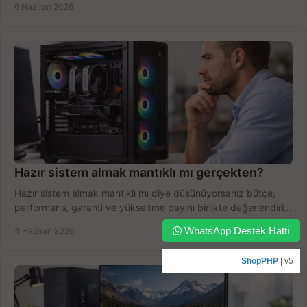
6 Haziran 2026
Hazır sistem almak mantıklı mı gerçekten?
Hazır sistem almak mantıklı mı diye düşünüyorsanız bütçe,
performans, garanti ve yükseltme payını birlikte değerlendirin,
doğru seçin.
WhatsApp Destek Hattı
4 Haziran 2026
ShopPHP
| v5