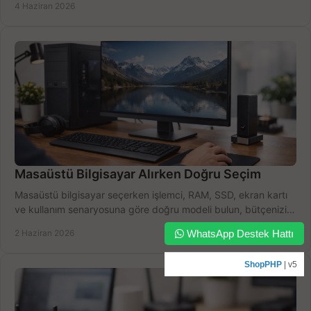
4 Haziran 2026
Masaüstü Bilgisayar Alırken Doğru Seçim
Masaüstü bilgisayar seçerken işlemci, RAM, SSD, ekran kartı
ve kullanım senaryosuna göre doğru modeli bulun, bütçenizi
boşa harcamayın.
2 Haziran 2026
WhatsApp Destek Hattı
ShopPHP
| v5