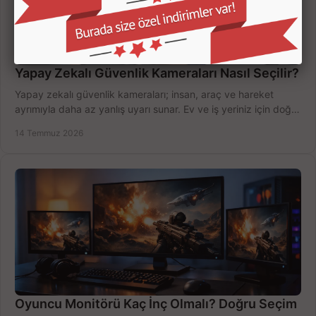
Yapay Zekalı Güvenlik Kameraları Nasıl Seçilir?
Yapay zekalı güvenlik kameraları; insan, araç ve hareket
ayrımıyla daha az yanlış uyarı sunar. Ev ve iş yeriniz için doğru
modeli, fiyatı karşılaştırın.
14 Temmuz 2026
Oyuncu Monitörü Kaç İnç Olmalı? Doğru Seçim