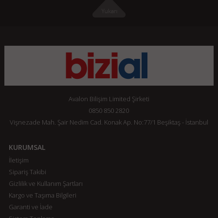
Avalon Bilişim Limited Şirketi
0850 850 2820
Vişnezade Mah. Şair Nedim Cad. Konak Ap. No:77/1 Beşiktaş - İstanbul
KURUMSAL
İletişim
Sipariş Takibi
Gizlilik ve Kullanım Şartları
Kargo ve Taşıma Bilgileri
Garanti ve İade