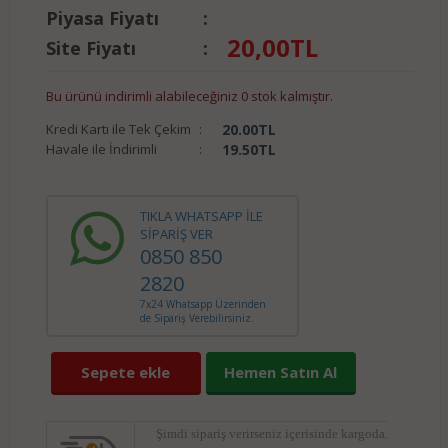
Piyasa Fiyatı
:
20,00
TL
Site Fiyatı
:
Bu ürünü indirimli alabileceğiniz 0 stok kalmıştır.
Kredi Kartı ile Tek Çekim
:
20.00
TL
Havale ile İndirimli
:
19.50
TL
TIKLA WHATSAPP İLE
SİPARİŞ VER
0850 850
2820
7x24 Whatsapp Üzerinden
de Sipariş Verebilirsiniz.
Sepete ekle
Hemen Satın Al
Şimdi sipariş verirseniz
içerisinde kargoda.