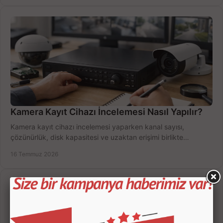
Kamera Kayıt Cihazı İncelemesi Nasıl Yapılır?
Kamera kayıt cihazı incelemesi yaparken kanal sayısı,
çözünürlük, disk kapasitesi ve uzaktan erişimi birlikte
değerlendirin; bütçenizi doğru yönetin.
16 Temmuz 2026