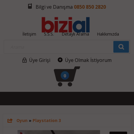
Bilgi ve Danışma
0850 850 2820
İletişim
S.S.S.
Detaylı Arama
Hakkımızda
Üye Girişi
Üye Olmak İstiyorum
0
Oyun
»
Playstation 3