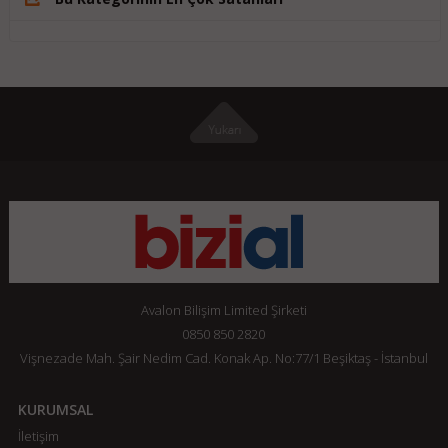
Avalon Bilişim Limited Şirketi
0850 850 2820
Vişnezade Mah. Şair Nedim Cad. Konak Ap. No:77/1 Beşiktaş - İstanbul
KURUMSAL
İletişim