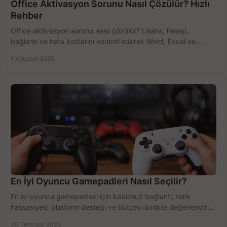
Office Aktivasyon Sorunu Nasıl Çözülür? Hızlı
Rehber
Office aktivasyon sorunu nasıl çözülür? Lisans, hesap,
bağlantı ve hata kodlarını kontrol ederek Word, Excel ve
Outlook'u güvenle hemen etkinleştirin.
1 Ağustos 2026
En İyi Oyuncu Gamepadleri Nasıl Seçilir?
En iyi oyuncu gamepadleri için kablosuz bağlantı, tetik
hassasiyeti, platform desteği ve bütçeyi birlikte değerlendirin;
doğru modeli kolayca seçin.
30 Temmuz 2026