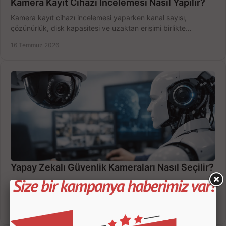
Kamera Kayıt Cihazı İncelemesi Nasıl Yapılır?
Kamera kayıt cihazı incelemesi yaparken kanal sayısı,
çözünürlük, disk kapasitesi ve uzaktan erişimi birlikte
değerlendirin; bütçenizi doğru yönetin.
16 Temmuz 2026
Yapay Zekalı Güvenlik Kameraları Nasıl Seçilir?
Yapay zekalı güvenlik kameraları; insan, araç ve hareket
ayrımıyla daha az yanlış uyarı sunar. Ev ve iş yeriniz için doğru
modeli, fiyatı karşılaştırın.
14 Temmuz 2026