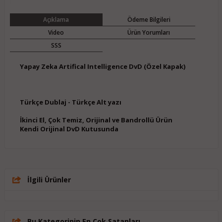
Açıklama
Ödeme Bilgileri
Video
Ürün Yorumları
SSS
Yapay Zeka Artifical Intelligence DvD (Özel Kapak)
Türkçe Dublaj - Türkçe Alt yazı
İkinci El, Çok Temiz, Orijinal ve Bandrollü Ürün
Kendi Orijinal DvD Kutusunda
İlgili Ürünler
Bu Kategorinin En Çok Satanları