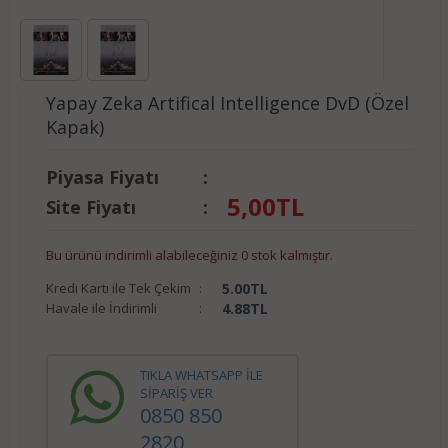
Yapay Zeka Artifical Intelligence DvD (Özel
Kapak)
Piyasa Fiyatı
:
5,00
TL
Site Fiyatı
:
Bu ürünü indirimli alabileceğiniz 0 stok kalmıştır.
Kredi Kartı ile Tek Çekim
:
5.00
TL
Havale ile İndirimli
:
4.88
TL
TIKLA WHATSAPP İLE
SİPARİŞ VER
0850 850
2820