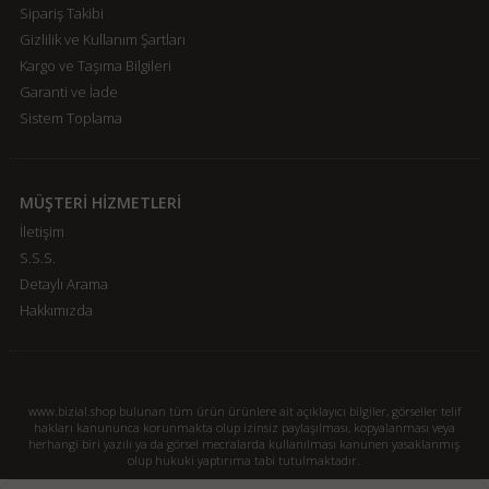
Sipariş Takibi
Gizlilik ve Kullanım Şartları
Kargo ve Taşıma Bilgileri
Garanti ve İade
Sistem Toplama
MÜŞTERİ HİZMETLERİ
İletişim
S.S.S.
Detaylı Arama
Hakkımızda
www.bizial.shop bulunan tüm ürün ürünlere ait açıklayıcı bilgiler, görseller telif
hakları kanununca korunmakta olup izinsiz paylaşılması, kopyalanması veya
herhangi biri yazılı ya da görsel mecralarda kullanılması kanunen yasaklanmış
olup hukuki yaptırıma tabi tutulmaktadır.