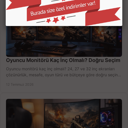
Oyuncu Monitörü Kaç İnç Olmalı? Doğru Seçim
Oyuncu monitörü kaç inç olmalı? 24, 27 ve 32 inç ekranları
çözünürlük, mesafe, oyun türü ve bütçeye göre doğru seçin,
fırsatları değerlendirin, inceleyin.
12 Temmuz 2026