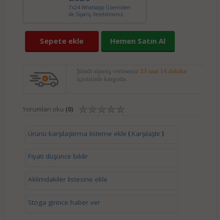
7x24 Whatsapp Üzerinden
de Sipariş Verebilirsiniz.
Sepete ekle
Hemen Satın Al
Şimdi sipariş verirseniz
33 saat 14 dakika
içerisinde kargoda.
Yorumları oku
(0)
(
)
Ürünü karşılaştırma listeme ekle
Karşılaştır
Fiyatı düşünce bildir
Aklımdakiler listesine ekle
Stoga girince haber ver