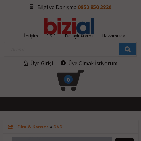
Bilgi ve Danışma
0850 850 2820
İletişim
S.S.S.
Detaylı Arama
Hakkımızda
Üye Girişi
Üye Olmak İstiyorum
0
Film & Konser
»
DVD