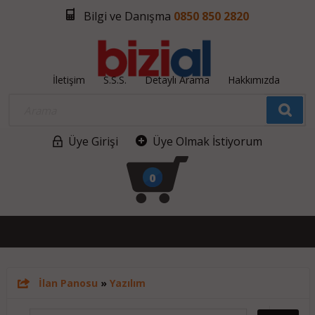
Bilgi ve Danışma
0850 850 2820
İletişim
S.S.S.
Detaylı Arama
Hakkımızda
Üye Girişi
Üye Olmak İstiyorum
0
İlan Panosu
»
Yazılım