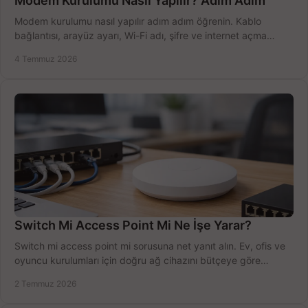
Modem Kurulumu Nasıl Yapılır? Adım Adım
Modem kurulumu nasıl yapılır adım adım öğrenin. Kablo
bağlantısı, arayüz ayarı, Wi-Fi adı, şifre ve internet açma
sürecini hızlıca tamamlayın.
4 Temmuz 2026
Switch Mi Access Point Mi Ne İşe Yarar?
Switch mi access point mi sorusuna net yanıt alın. Ev, ofis ve
oyuncu kurulumları için doğru ağ cihazını bütçeye göre
seçmenin yolu burada.
2 Temmuz 2026