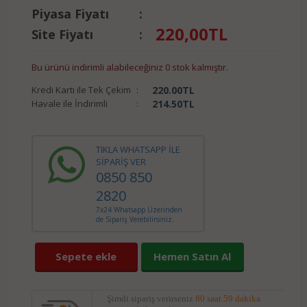
Piyasa Fiyatı
:
220,00
TL
Site Fiyatı
:
Bu ürünü indirimli alabileceğiniz 0 stok kalmıştır.
Kredi Kartı ile Tek Çekim
:
220.00
TL
Havale ile İndirimli
:
214.50
TL
TIKLA WHATSAPP İLE
SİPARİŞ VER
0850 850
2820
7x24 Whatsapp Üzerinden
de Sipariş Verebilirsiniz.
Sepete ekle
Hemen Satın Al
Şimdi sipariş verirseniz
80 saat 59 dakika