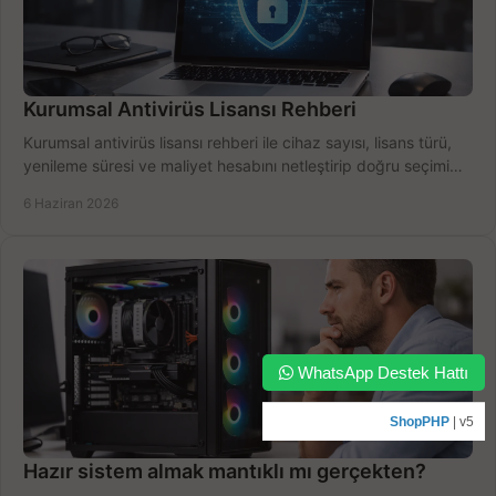
Kurumsal Antivirüs Lisansı Rehberi
Kurumsal antivirüs lisansı rehberi ile cihaz sayısı, lisans türü,
yenileme süresi ve maliyet hesabını netleştirip doğru seçimi
yapın.
6 Haziran 2026
WhatsApp Destek Hattı
ShopPHP
| v5
Hazır sistem almak mantıklı mı gerçekten?