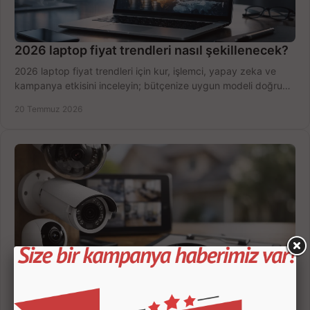
2026 laptop fiyat trendleri nasıl şekillenecek?
2026 laptop fiyat trendleri için kur, işlemci, yapay zeka ve
kampanya etkisini inceleyin; bütçenize uygun modeli doğru
zamanda seçmenin yollarını görün.
20 Temmuz 2026
Güvenlik Kamerası Seçerken 7 Kritik Kriter
Güvenlik kamerası seçerken çözünürlük, gece görüşü, kayıt