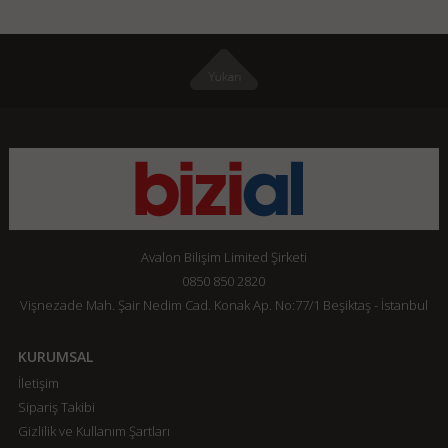
Avalon Bilişim Limited Şirketi
0850 850 2820
Vişnezade Mah. Şair Nedim Cad. Konak Ap. No:77/1 Beşiktaş - İstanbul
KURUMSAL
İletişim
Sipariş Takibi
Gizlilik ve Kullanım Şartları