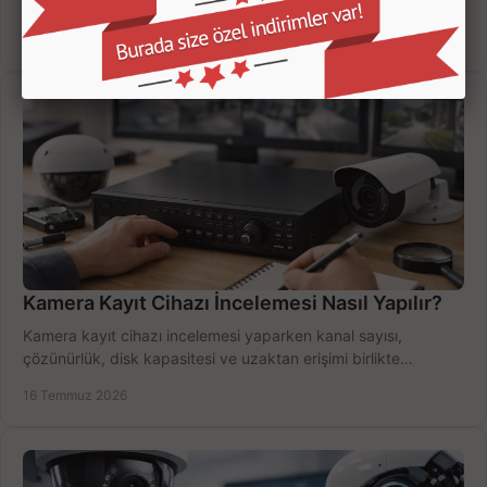
süresi ve bağlantı tipini karşılaştırın; eviniz veya iş yeriniz için
doğru sistemi hemen seçin.
18 Temmuz 2026
Kamera Kayıt Cihazı İncelemesi Nasıl Yapılır?
Kamera kayıt cihazı incelemesi yaparken kanal sayısı,
çözünürlük, disk kapasitesi ve uzaktan erişimi birlikte
değerlendirin; bütçenizi doğru yönetin.
16 Temmuz 2026