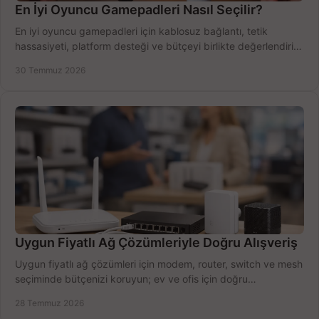
En İyi Oyuncu Gamepadleri Nasıl Seçilir?
En iyi oyuncu gamepadleri için kablosuz bağlantı, tetik
hassasiyeti, platform desteği ve bütçeyi birlikte değerlendirin;
doğru modeli kolayca seçin.
30 Temmuz 2026
Uygun Fiyatlı Ağ Çözümleriyle Doğru Alışveriş
Uygun fiyatlı ağ çözümleri için modem, router, switch ve mesh
seçiminde bütçenizi koruyun; ev ve ofis için doğru
performansı yakalayın. Hızla karşılaştırın.
28 Temmuz 2026