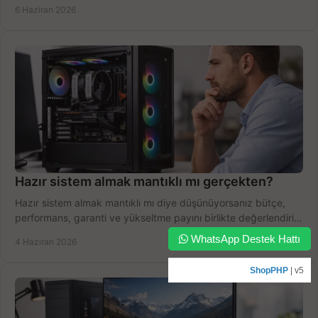
yapın.
6 Haziran 2026
Hazır sistem almak mantıklı mı gerçekten?
Hazır sistem almak mantıklı mı diye düşünüyorsanız bütçe,
performans, garanti ve yükseltme payını birlikte değerlendirin,
doğru seçin.
WhatsApp Destek Hattı
4 Haziran 2026
ShopPHP
| v5