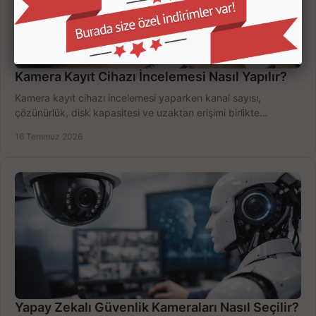
Kamera Kayıt Cihazı İncelemesi Nasıl Yapılır?
Kamera kayıt cihazı incelemesi yaparken kanal sayısı,
çözünürlük, disk kapasitesi ve uzaktan erişimi birlikte
değerlendirin; bütçenizi doğru yönetin.
16 Temmuz 2026
Yapay Zekalı Güvenlik Kameraları Nasıl Seçilir?