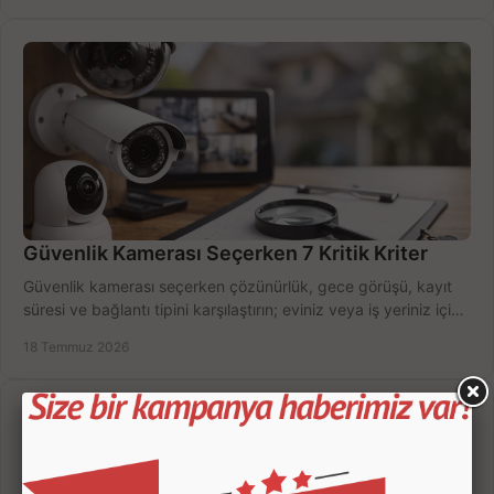
Güvenlik Kamerası Seçerken 7 Kritik Kriter
Güvenlik kamerası seçerken çözünürlük, gece görüşü, kayıt
süresi ve bağlantı tipini karşılaştırın; eviniz veya iş yeriniz için
doğru sistemi hemen seçin.
18 Temmuz 2026