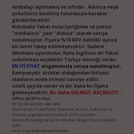
Ambalajı açılmamış ve sıfırdır. A
dınıza veya
şirketinize kesilmiş faturasıyla beraber
gönderilecektir.
Kutuludur fakat kutu içeriğinde cd yoktur
"medialess" yani "disksiz" olarak satışa
sunulmuştur. Fiyata %18 KDV dahildir ayrıca
bir ücret talep edilmeyecektir. Sadece
Windows uyumludur.
Kutu İngilizce dir fakat
indirilirken seçilebilir Türkçe desteği vardır.
EN İYİ FİYAT
sloganımızla satışa sunulmuştur.
Kampanyalı ürünler olduğundan ihtiyacı
olanların acele etmesi tavsiye edilir,
sınırlı sayıda vardır ve bir daha bu fiyata
gelmeyecektir.
Bir daha GELMEZ!. KAÇMAZ!!!...
Office 2019 Pro Plus
PC için bir kerelik satın alım
Word, Excel, PowerPoint, OneNote, Access, Publisher ve
Outlook uygulamalarının klasik 2019 sürümleri
Microsoft desteği ek ücret olmadan 60 gün boyunca dahil
edilir
Ev ve ticari kullanım için lisanslı