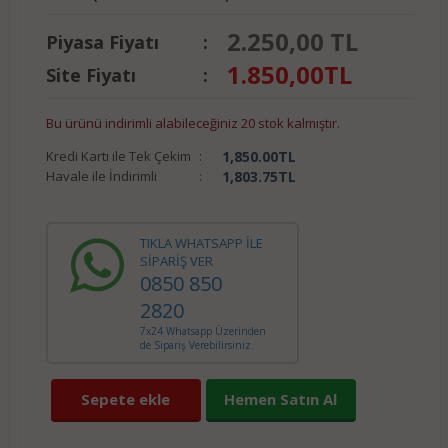
2.250,00 TL
Piyasa Fiyatı
:
1.850,00
TL
Site Fiyatı
:
Bu ürünü indirimli alabileceğiniz 20 stok kalmıştır.
Kredi Kartı ile Tek Çekim
:
1,850.00
TL
Havale ile İndirimli
:
1,803.75
TL
TIKLA WHATSAPP İLE
SİPARİŞ VER
0850 850
2820
7x24 Whatsapp Üzerinden
de Sipariş Verebilirsiniz.
Sepete ekle
Hemen Satın Al