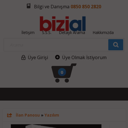
Bilgi ve Danışma
0850 850 2820
İletişim
S.S.S.
Detaylı Arama
Hakkımızda
Üye Girişi
Üye Olmak İstiyorum
0
İlan Panosu
»
Yazılım