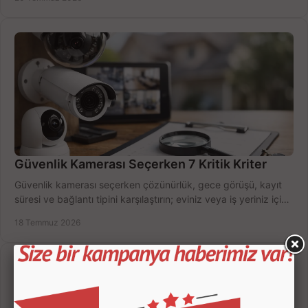
Güvenlik Kamerası Seçerken 7 Kritik Kriter
Güvenlik kamerası seçerken çözünürlük, gece görüşü, kayıt
süresi ve bağlantı tipini karşılaştırın; eviniz veya iş yeriniz için
doğru sistemi hemen seçin.
18 Temmuz 2026