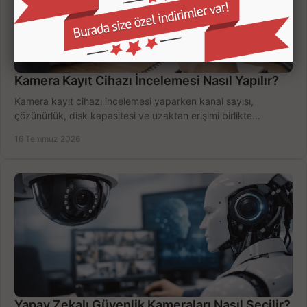
Kamera Kayıt Cihazı İncelemesi Nasıl Yapılır?
Kamera kayıt cihazı incelemesi yaparken kanal sayısı,
çözünürlük, disk kapasitesi ve uzaktan erişimi birlikte
değerlendirin; bütçenizi doğru yönetin.
16 Temmuz 2026
Yapay Zekalı Güvenlik Kameraları Nasıl Seçilir?