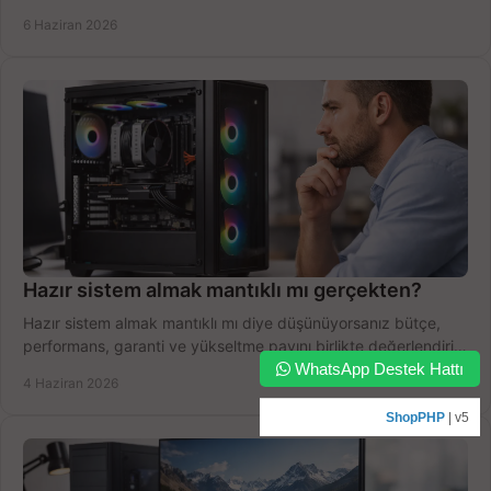
yapın.
6 Haziran 2026
Hazır sistem almak mantıklı mı gerçekten?
Hazır sistem almak mantıklı mı diye düşünüyorsanız bütçe,
performans, garanti ve yükseltme payını birlikte değerlendirin,
WhatsApp Destek Hattı
doğru seçin.
4 Haziran 2026
ShopPHP
| v5