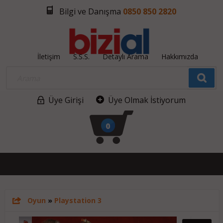
Bilgi ve Danışma
0850 850 2820
İletişim
S.S.S.
Detaylı Arama
Hakkımızda
Üye Girişi
Üye Olmak İstiyorum
0
Oyun
»
Playstation 3