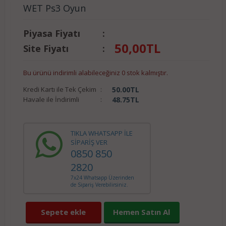
WET Ps3 Oyun
Piyasa Fiyatı
:
50,00
TL
Site Fiyatı
:
Bu ürünü indirimli alabileceğiniz 0 stok kalmıştır.
Kredi Kartı ile Tek Çekim
:
50.00
TL
Havale ile İndirimli
:
48.75
TL
TIKLA WHATSAPP İLE
SİPARİŞ VER
0850 850
2820
7x24 Whatsapp Üzerinden
de Sipariş Verebilirsiniz.
Sepete ekle
Hemen Satın Al