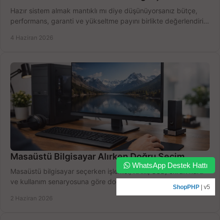
Hazır sistem almak mantıklı mı diye düşünüyorsanız bütçe,
performans, garanti ve yükseltme payını birlikte değerlendirin,
doğru seçin.
4 Haziran 2026
Masaüstü Bilgisayar Alırken Doğru Seçim
WhatsApp Destek Hattı
Masaüstü bilgisayar seçerken işlemci, RAM, SSD, ekran kartı
ve kullanım senaryosuna göre doğru modeli bulun, bütçenizi
ShopPHP
| v5
boşa harcamayın.
2 Haziran 2026