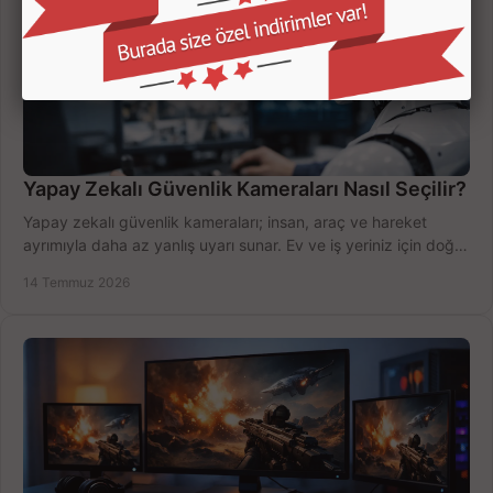
Yapay Zekalı Güvenlik Kameraları Nasıl Seçilir?
Yapay zekalı güvenlik kameraları; insan, araç ve hareket
ayrımıyla daha az yanlış uyarı sunar. Ev ve iş yeriniz için doğru
modeli, fiyatı karşılaştırın.
14 Temmuz 2026