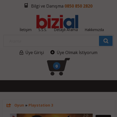
Bilgi ve Danışma
0850 850 2820
İletişim
S.S.S.
Detaylı Arama
Hakkımızda
Üye Girişi
Üye Olmak İstiyorum
0
Oyun
»
Playstation 3