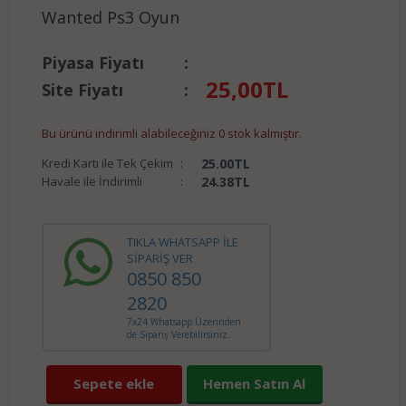
Wanted Ps3 Oyun
Piyasa Fiyatı
:
25,00
TL
Site Fiyatı
:
Bu ürünü indirimli alabileceğiniz 0 stok kalmıştır.
Kredi Kartı ile Tek Çekim
:
25.00
TL
Havale ile İndirimli
:
24.38
TL
TIKLA WHATSAPP İLE
SİPARİŞ VER
0850 850
2820
7x24 Whatsapp Üzerinden
de Sipariş Verebilirsiniz.
Sepete ekle
Hemen Satın Al