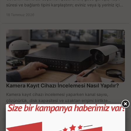
süresi ve bağlantı tipini karşılaştırın; eviniz veya iş yeriniz için
doğru sistemi hemen seçin.
18 Temmuz 2026
Kamera Kayıt Cihazı İncelemesi Nasıl Yapılır?
Kamera kayıt cihazı incelemesi yaparken kanal sayısı,
çözünürlük, disk kapasitesi ve uzaktan erişimi birlikte
değerlendirin; bütçenizi doğru yönetin.
16 Temmuz 2026