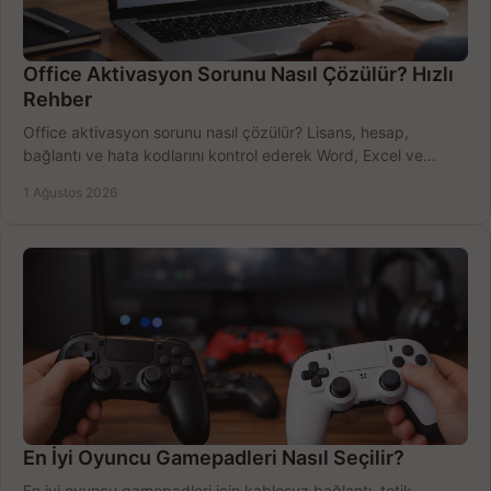
Office Aktivasyon Sorunu Nasıl Çözülür? Hızlı
Rehber
Office aktivasyon sorunu nasıl çözülür? Lisans, hesap,
bağlantı ve hata kodlarını kontrol ederek Word, Excel ve
Outlook'u güvenle hemen etkinleştirin.
1 Ağustos 2026
En İyi Oyuncu Gamepadleri Nasıl Seçilir?
En iyi oyuncu gamepadleri için kablosuz bağlantı, tetik