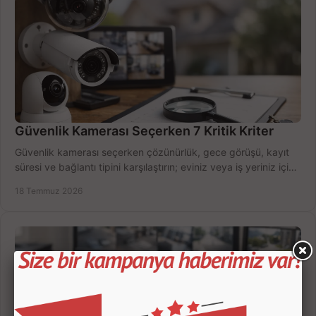
Güvenlik Kamerası Seçerken 7 Kritik Kriter
Güvenlik kamerası seçerken çözünürlük, gece görüşü, kayıt
süresi ve bağlantı tipini karşılaştırın; eviniz veya iş yeriniz için
doğru sistemi hemen seçin.
18 Temmuz 2026