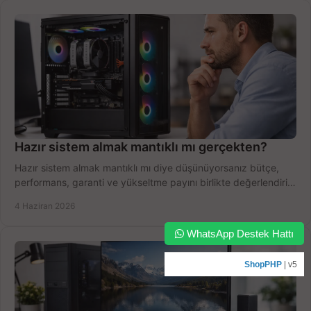
Hazır sistem almak mantıklı mı gerçekten?
Hazır sistem almak mantıklı mı diye düşünüyorsanız bütçe,
performans, garanti ve yükseltme payını birlikte değerlendirin,
doğru seçin.
4 Haziran 2026
WhatsApp Destek Hattı
ShopPHP
| v5