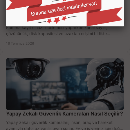
Kamera Kayıt Cihazı İncelemesi Nasıl Yapılır?
Kamera kayıt cihazı incelemesi yaparken kanal sayısı,
çözünürlük, disk kapasitesi ve uzaktan erişimi birlikte
değerlendirin; bütçenizi doğru yönetin.
16 Temmuz 2026
Yapay Zekalı Güvenlik Kameraları Nasıl Seçilir?
Yapay zekalı güvenlik kameraları; insan, araç ve hareket
ayrımıyla daha az yanlış uyarı sunar. Ev ve iş yeriniz için doğru