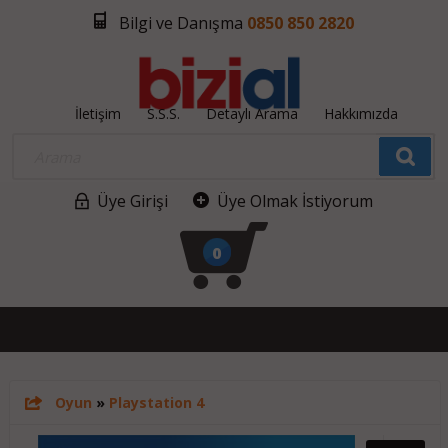
Bilgi ve Danışma
0850 850 2820
İletişim
S.S.S.
Detaylı Arama
Hakkımızda
Üye Girişi
Üye Olmak İstiyorum
0
Oyun
»
Playstation 4