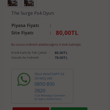
The Surge Ps4 Oyun
Piyasa Fiyatı
:
80,00
TL
Site Fiyatı
:
Bu ürünü indirimli alabileceğiniz 0 stok kalmıştır.
Kredi Kartı ile Tek Çekim
:
80.00
TL
Havale ile İndirimli
:
78.00
TL
TIKLA WHATSAPP İLE
SİPARİŞ VER
0850 850
2820
7x24 Whatsapp Üzerinden
de Sipariş Verebilirsiniz.