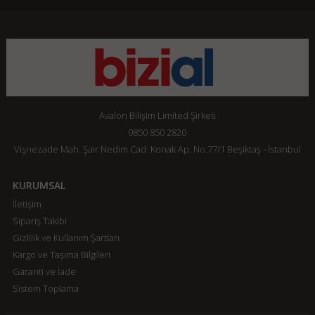
Avalon Bilişim Limited Şirketi
0850 850 2820
Vişnezade Mah. Şair Nedim Cad. Konak Ap. No:77/1 Beşiktaş - İstanbul
KURUMSAL
İletişim
Sipariş Takibi
Gizlilik ve Kullanım Şartları
Kargo ve Taşıma Bilgileri
Garanti ve İade
Sistem Toplama