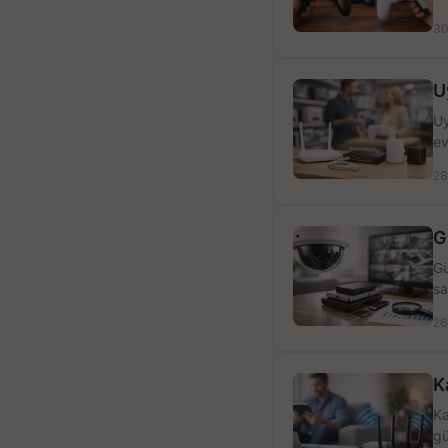
30
U
Uy
ev
28
G
Gü
sa
26
K
Ka
gü