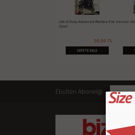
inFamous First Light Ps4 Oyun
Call of Duty Advanced Warfare Ps4
Horizon Ze
Oyun
100,00 TL
50,00 TL
SEPETE EKLE
SEPETE EKLE
Ebülten Aboneliği