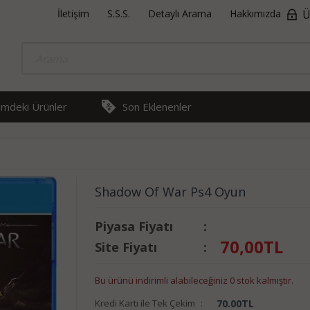
İletişim
S.S.S.
Detaylı Arama
Hakkımızda
Ü
rimdeki Ürünler
Son Eklenenler
Shadow Of War Ps4 Oyun
Piyasa Fiyatı
:
70,00
TL
Site Fiyatı
:
Bu ürünü indirimli alabileceğiniz 0 stok kalmıştır.
Kredi Kartı ile Tek Çekim
:
70.00
TL