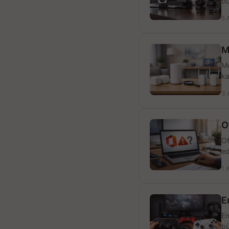
bü
5 
M
Me
ka
3 
O
Of
ed
1 
E
En
bü