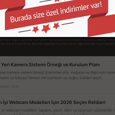
Gizlilik ve Kullanım Şartları
De
Kargo ve Taşıma Bilgileri
H
Garanti ve İade
Sistem Toplama
77/1 Beşiktaş - İstanbul
klayıcı bilgiler, görseller telif hakları kanununca korunmakta olup izinsiz paylaşılması, k
mecralarda kullanılması kanunen yasaklanmış olup hukuki yaptırıma tabi tutulmaktadır
ş Yeri Kamera Sistemi Örneği ve Kurulum Planı
 yeri kamera sistemi örneği üzerinden ofis, mağaza ve depo için kamer
resini ve bütçeyi hemen net belirleyin ve doğru ürünleri seçin.
Ağustos 2026
n İyi Webcam Modelleri İçin 2026 Seçim Rehberi
 iyi webcam modelleri; toplantı, yayın, ders ve oyun için çözünürlük, 