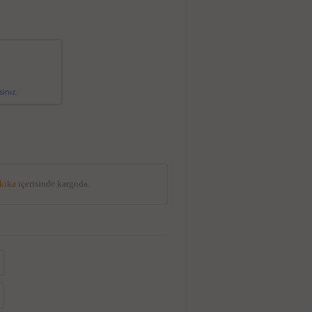
siniz.
akika
içerisinde kargoda.