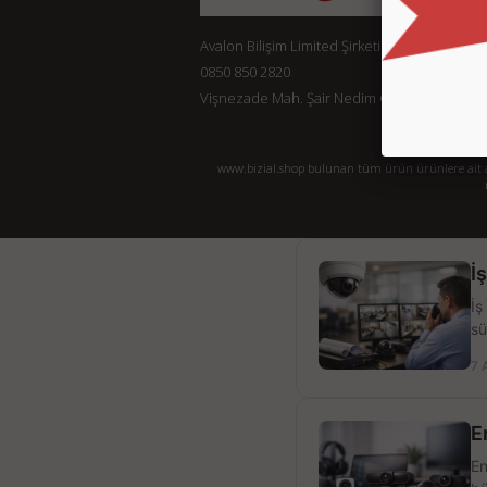
Avalon Bilişim Limited Şirketi
0850 850 2820
Vişnezade Mah. Şair Nedim Cad. Konak Ap. No:
www.bizial.shop bulunan tüm ürün ürünlere ait açı
İ
İş
sü
7 
E
En