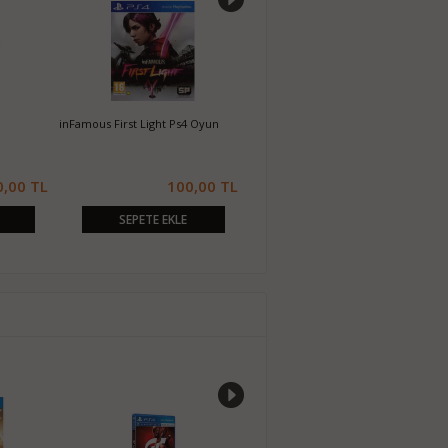
inFamous First Light Ps4 Oyun
Life is Strange Ps4 Oyun
T
0,00 TL
100,00 TL
410,00 TL
SEPETE EKLE
SEPETE EKLE