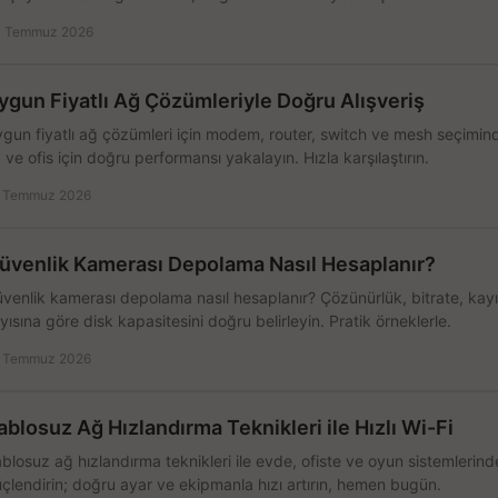
 Temmuz 2026
ygun Fiyatlı Ağ Çözümleriyle Doğru Alışveriş
gun fiyatlı ağ çözümleri için modem, router, switch ve mesh seçimin
 ve ofis için doğru performansı yakalayın. Hızla karşılaştırın.
 Temmuz 2026
üvenlik Kamerası Depolama Nasıl Hesaplanır?
venlik kamerası depolama nasıl hesaplanır? Çözünürlük, bitrate, kay
yısına göre disk kapasitesini doğru belirleyin. Pratik örneklerle.
 Temmuz 2026
ablosuz Ağ Hızlandırma Teknikleri ile Hızlı Wi-Fi
blosuz ağ hızlandırma teknikleri ile evde, ofiste ve oyun sistemlerinde
çlendirin; doğru ayar ve ekipmanla hızı artırın, hemen bugün.