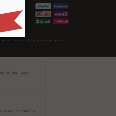
taylı Arama
akkımızda
opyalanması veya herhangi biri yazılı ya da görsel
.
a sayısını, kayıt
kare hızı, mikrofon ve