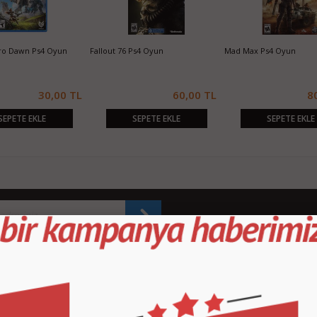
ro Dawn Ps4 Oyun
Fallout 76 Ps4 Oyun
Mad Max Ps4 Oyun
30,00 TL
60,00 TL
8
SEPETE EKLE
SEPETE EKLE
SEPETE EKLE
KURUMSAL
M
İletişim
İl
Sipariş Takibi
S.