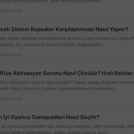
tçeye göre karşılaştırıldı. Satın alma ipuçları burada.
Ağustos 2026
esh Sistem Repeater Karşılaştırması Nasıl Yapılır?
sh sistem repeater karşılaştırması ile eviniz veya ofisiniz için doğru
psama, hız, kurulum ve bütçeyi birlikte değerlendirin.
Ağustos 2026
ffice Aktivasyon Sorunu Nasıl Çözülür? Hızlı Rehber
fice aktivasyon sorunu nasıl çözülür? Lisans, hesap, bağlantı ve hata 
erek Word, Excel ve Outlook'u güvenle hemen etkinleştirin.
Ağustos 2026
n İyi Oyuncu Gamepadleri Nasıl Seçilir?
 iyi oyuncu gamepadleri için kablosuz bağlantı, tetik hassasiyeti, pl
tçeyi birlikte değerlendirin; doğru modeli kolayca seçin.