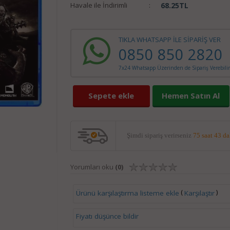
Havale ile İndirimli
:
68.25
TL
TIKLA WHATSAPP İLE SİPARİŞ VER
0850 850 2820
7x24 Whatsapp Üzerinden de Sipariş Verebilir
Sepete ekle
Hemen Satın Al
Şimdi sipariş verirseniz
75 saat 43 d
Yorumları oku
(0)
(
)
Ürünü karşılaştırma listeme ekle
Karşılaştır
Fiyatı düşünce bildir