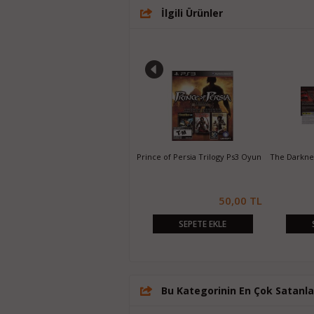
İlgili Ürünler
ince of Persia Trilogy Ps3 Oyun
The Darkness II Ps3 Oyun
The Darkness 
50,00 TL
30,00 TL
SEPETE EKLE
SEPETE EKLE
SEP
Bu Kategorinin En Çok Satanla