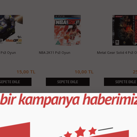
NBA 2K11 Ps3 Oyun
Metal Gear Solid 4 Ps3 Oyun
Dirt 
0 TL
10,00 TL
25,00 TL
SEPETE EKLE
SEPETE EKLE