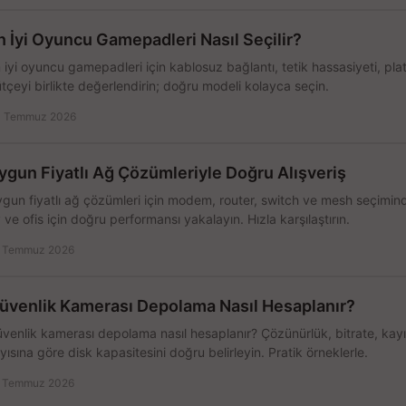
n İyi Oyuncu Gamepadleri Nasıl Seçilir?
 iyi oyuncu gamepadleri için kablosuz bağlantı, tetik hassasiyeti, pl
tçeyi birlikte değerlendirin; doğru modeli kolayca seçin.
 Temmuz 2026
ygun Fiyatlı Ağ Çözümleriyle Doğru Alışveriş
gun fiyatlı ağ çözümleri için modem, router, switch ve mesh seçimin
 ve ofis için doğru performansı yakalayın. Hızla karşılaştırın.
 Temmuz 2026
üvenlik Kamerası Depolama Nasıl Hesaplanır?
venlik kamerası depolama nasıl hesaplanır? Çözünürlük, bitrate, kay
yısına göre disk kapasitesini doğru belirleyin. Pratik örneklerle.
 Temmuz 2026