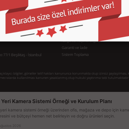
KURUMSAL
M
İletişim
İl
Sipariş Takibi
S.
Gizlilik ve Kullanım Şartları
De
Kargo ve Taşıma Bilgileri
H
Garanti ve İade
Sistem Toplama
77/1 Beşiktaş - İstanbul
klayıcı bilgiler, görseller telif hakları kanununca korunmakta olup izinsiz paylaşılması, k
mecralarda kullanılması kanunen yasaklanmış olup hukuki yaptırıma tabi tutulmaktadır
ş Yeri Kamera Sistemi Örneği ve Kurulum Planı
 yeri kamera sistemi örneği üzerinden ofis, mağaza ve depo için kamer
resini ve bütçeyi hemen net belirleyin ve doğru ürünleri seçin.
Ağustos 2026