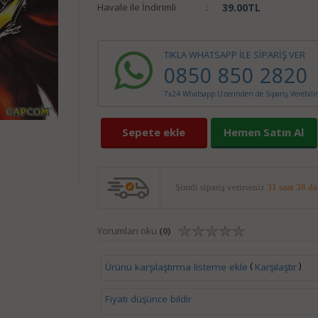
Havale ile İndirimli
:
39.00
TL
TIKLA WHATSAPP İLE SİPARİŞ VER
0850 850 2820
7x24 Whatsapp Üzerinden de Sipariş Verebilir
Sepete ekle
Hemen Satın Al
Şimdi sipariş verirseniz
31 saat 38 d
Yorumları oku
(0)
(
)
Ürünü karşılaştırma listeme ekle
Karşılaştır
Fiyatı düşünce bildir