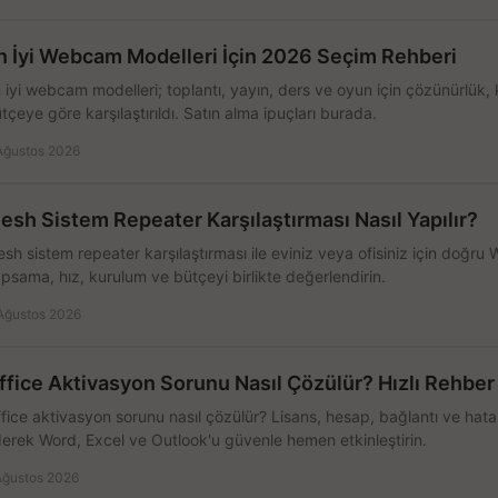
n İyi Webcam Modelleri İçin 2026 Seçim Rehberi
 iyi webcam modelleri; toplantı, yayın, ders ve oyun için çözünürlük, 
tçeye göre karşılaştırıldı. Satın alma ipuçları burada.
Ağustos 2026
esh Sistem Repeater Karşılaştırması Nasıl Yapılır?
sh sistem repeater karşılaştırması ile eviniz veya ofisiniz için doğru
psama, hız, kurulum ve bütçeyi birlikte değerlendirin.
Ağustos 2026
ffice Aktivasyon Sorunu Nasıl Çözülür? Hızlı Rehber
fice aktivasyon sorunu nasıl çözülür? Lisans, hesap, bağlantı ve hata 
erek Word, Excel ve Outlook'u güvenle hemen etkinleştirin.
Ağustos 2026