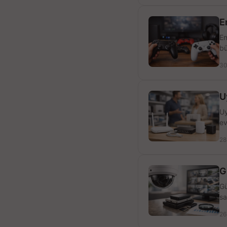
E
En
bü
30
U
Uy
ev
28
G
Gü
sa
26