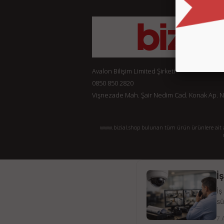
Avalon Bilişim Limited Şirketi
0850 850 2820
Vişnezade Mah. Şair Nedim Cad. Konak Ap. No:
www.bizial.shop bulunan tüm ürün ürünlere ait açı
İ
İş
sü
7 