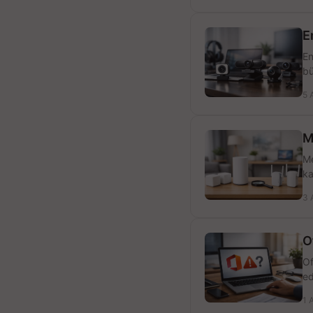
E
En
bü
5 
M
Me
ka
3 
O
Of
ed
1 