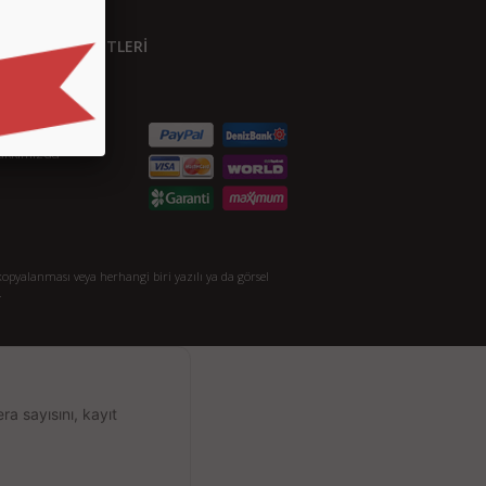
ÜŞTERİ HİZMETLERİ
etişim
S.S.
taylı Arama
akkımızda
opyalanması veya herhangi biri yazılı ya da görsel
.
a sayısını, kayıt