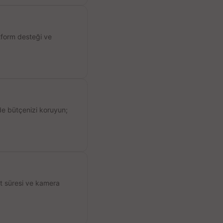
atform desteği ve
de bütçenizi koruyun;
ıt süresi ve kamera