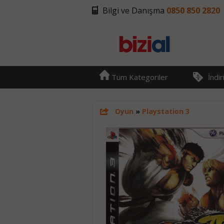
Bilgi ve Danışma
0850 850 2820
Tüm Kategoriler
İndi
Oyun
»
Playstation 3