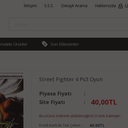
İletişim
S.S.S.
Detaylı Arama
Hakkımızda
Ü
rimdeki Ürünler
Son Eklenenler
Street Fighter 4 Ps3 Oyun
Piyasa Fiyatı
:
40,00
TL
Site Fiyatı
:
Bu ürünü indirimli alabileceğiniz 0 stok kalmıştır.
Kredi Kartı ile Tek Çekim
:
40.00
TL