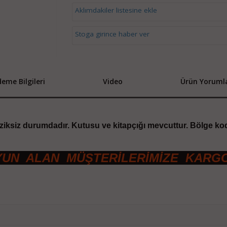
Aklımdakiler listesine ekle
Stoga girince haber ver
eme Bilgileri
Video
Ürün Yorumla
çiziksiz durumdadır. Kutusu ve kitapçığı mevcuttur. Bölge ko
YUN ALAN MÜŞTERİLERİMİZE KARG