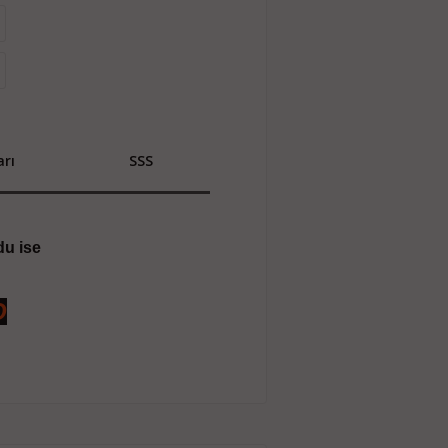
rı
SSS
du ise
O