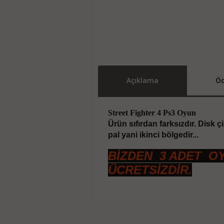
Açıklama
Öd
Street Fighter 4 Ps3 Oyun
Ürün sıfırdan farksızdır. Disk 
pal yani ikinci bölgedir...
BİZDEN 3 ADET O
ÜCRETSİZDİR.