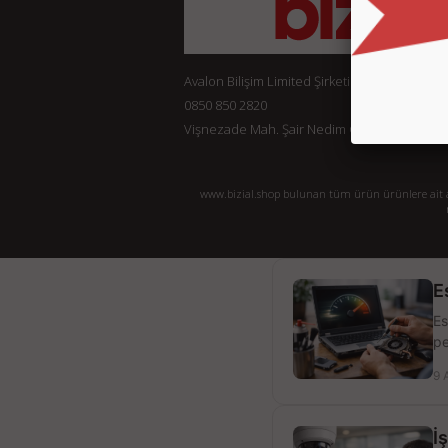
Avalon Bilişim Limited Şirketi
0850 850 2820
Vişnezade Mah. Şair Nedim Cad. Konak Ap. No:
www.bizial.shop bulunan tüm ürün ürünlere ait açı
E
Es
pe
9 
İ