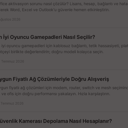
fice aktivasyon sorunu nasıl çözülür? Lisans, hesap, bağlantı ve hata 
erek Word, Excel ve Outlook'u güvenle hemen etkinleştirin.
Ağustos 2026
n İyi Oyuncu Gamepadleri Nasıl Seçilir?
 iyi oyuncu gamepadleri için kablosuz bağlantı, tetik hassasiyeti, pl
tçeyi birlikte değerlendirin; doğru modeli kolayca seçin.
 Temmuz 2026
ygun Fiyatlı Ağ Çözümleriyle Doğru Alışveriş
gun fiyatlı ağ çözümleri için modem, router, switch ve mesh seçimin
 ve ofis için doğru performansı yakalayın. Hızla karşılaştırın.
 Temmuz 2026
üvenlik Kamerası Depolama Nasıl Hesaplanır?