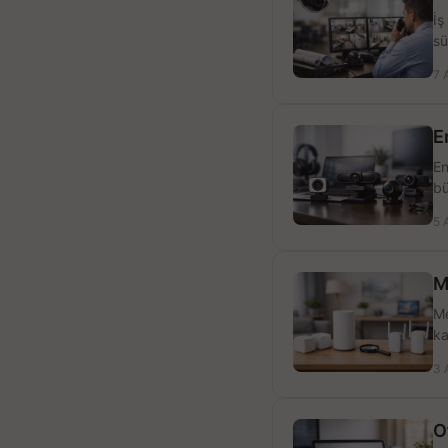
İş
sü
7 
E
En
bü
5 
M
Me
ka
3 
O