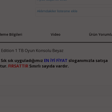
Aklımdakiler listesine ekle
eme Bilgileri
Video
Ürün Yorumla
l Edition 1 TB Oyun Konsolu Beyaz
r. Sık sık uyguladığımız
EN İYİ FİYAT
sloganımızla satışa
tur.
FIRSATTIR
Sınırlı sayıda vardır.