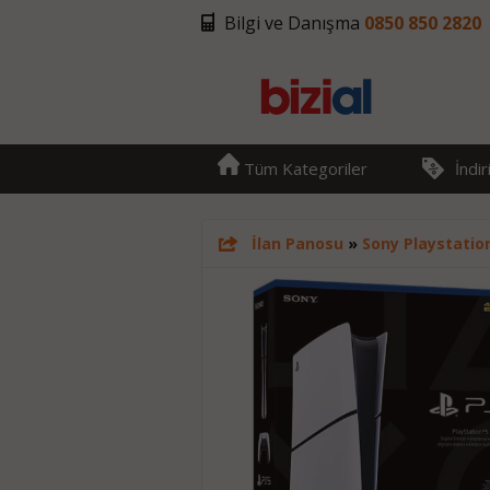
Bilgi ve Danışma
0850 850 2820
Tüm Kategoriler
İndi
İlan Panosu
»
Sony Playstatio