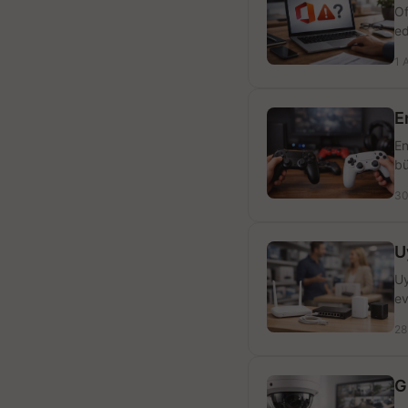
Of
ed
1 
E
En
bü
30
U
Uy
ev
28
G