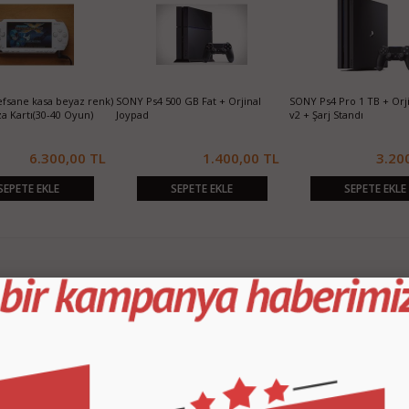
efsane kasa beyaz renk)
SONY Ps4 500 GB Fat + Orjinal
SONY Ps4 Pro 1 TB + Orj
a Kartı(30-40 Oyun)
Joypad
v2 + Şarj Standı
6.300,00 TL
1.400,00 TL
3.20
SEPETE EKLE
SEPETE EKLE
SEPETE EKLE
KURUMSAL
M