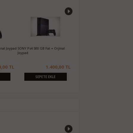
inal Joypad
SONY Ps4 500 GB Fat + Orjinal
Sony Playstation 5 Pro PS5 Oyun
P
Joypad
Konsolu (İthalatçı Garantili)
K
0,00 TL
1.400,00 TL
67.000,00 TL
SEPETE EKLE
SEPETE EKLE