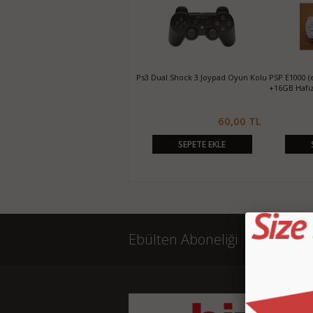
PS4 Pro 2 Tb 500 Million Limited
Ps3 Dual Shock 3 Joypad Oyun Kolu
PSP E1000 (
Edit ÖZEL ÜRETİM Oyun Konsolu
+16GB Hafız
4.000,00 TL
60,00 TL
SEPETE EKLE
SEPETE EKLE
Ebülten Aboneliği