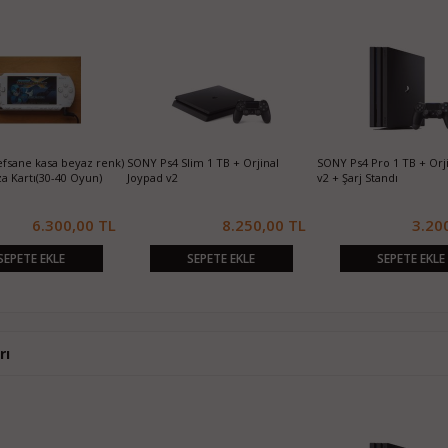
efsane kasa beyaz renk)
SONY Ps4 Slim 1 TB + Orjinal
SONY Ps4 Pro 1 TB + Orj
a Kartı(30-40 Oyun)
Joypad v2
v2 + Şarj Standı
6.300,00 TL
8.250,00 TL
3.20
SEPETE EKLE
SEPETE EKLE
SEPETE EKLE
rı