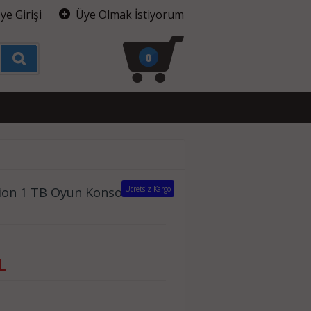
ye Girişi
Üye Olmak İstiyorum
0
tion 1 TB Oyun Konsolu
Ücretsiz Kargo
L