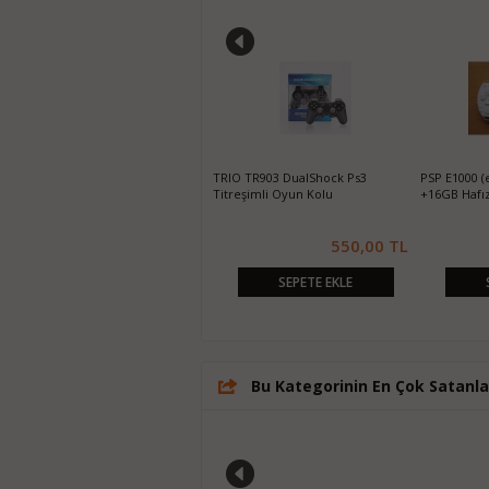
Platoon PL-2869 PS4 DualShock 4
TRIO TR903 DualShock Ps3
PSP E1000 (
Kablosuz Oyun Kolu
Titreşimli Oyun Kolu
+16GB Hafız
650,00 TL
550,00 TL
SEPETE EKLE
SEPETE EKLE
Bu Kategorinin En Çok Satanla