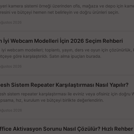
 yeri kamera sistemi örneği üzerinden ofis, mağaza ve depo için kamer
resini ve bütçeyi hemen net belirleyin ve doğru ürünleri seçin.
Ağustos 2026
n İyi Webcam Modelleri İçin 2026 Seçim Rehberi
 iyi webcam modelleri; toplantı, yayın, ders ve oyun için çözünürlük, 
tçeye göre karşılaştırıldı. Satın alma ipuçları burada.
Ağustos 2026
esh Sistem Repeater Karşılaştırması Nasıl Yapılır?
sh sistem repeater karşılaştırması ile eviniz veya ofisiniz için doğru
psama, hız, kurulum ve bütçeyi birlikte değerlendirin.
Ağustos 2026
ffice Aktivasyon Sorunu Nasıl Çözülür? Hızlı Rehber