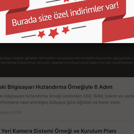
İletişim
İl
Sipariş Takibi
S.
Gizlilik ve Kullanım Şartları
De
Kargo ve Taşıma Bilgileri
H
Garanti ve İade
Sistem Toplama
77/1 Beşiktaş - İstanbul
klayıcı bilgiler, görseller telif hakları kanununca korunmakta olup izinsiz paylaşılması, k
mecralarda kullanılması kanunen yasaklanmış olup hukuki yaptırıma tabi tutulmaktadır
ski Bilgisayarı Hızlandırma Örneğiyle 6 Adım
ki bilgisayarı hızlandırma örneği üzerinden SSD, RAM, bakım ve yazılı
rformansı nasıl artırdığını bütçeye göre öğrenin ve karar verin.
Ağustos 2026
ş Yeri Kamera Sistemi Örneği ve Kurulum Planı