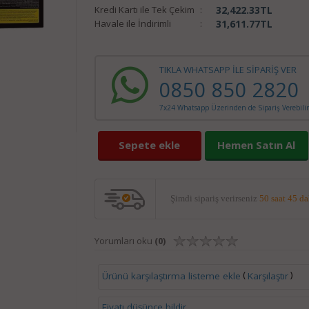
Kredi Kartı ile Tek Çekim
:
32,422.33
TL
Havale ile İndirimli
:
31,611.77
TL
TIKLA WHATSAPP İLE SİPARİŞ VER
0850 850 2820
7x24 Whatsapp Üzerinden de Sipariş Verebilir
Sepete ekle
Hemen Satın Al
Şimdi sipariş verirseniz
50 saat 45 d
Yorumları oku
(0)
(
)
Ürünü karşılaştırma listeme ekle
Karşılaştır
Fiyatı düşünce bildir