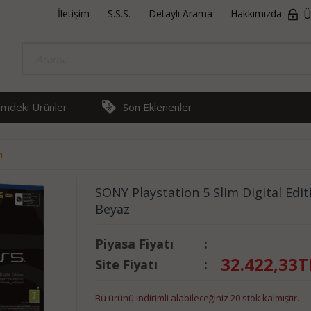
İletişim
S.S.S.
Detaylı Arama
Hakkımızda
Ü
rimdeki Ürünler
Son Eklenenler
n
SONY Playstation 5 Slim Digital Edi
Beyaz
Piyasa Fiyatı
:
32.422,33
T
Site Fiyatı
:
Bu ürünü indirimli alabileceğiniz 20 stok kalmıştır.