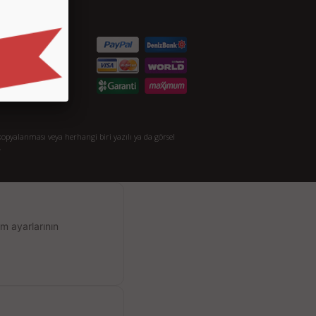
etişim
S.S.
taylı Arama
akkımızda
opyalanması veya herhangi biri yazılı ya da görsel
.
m ayarlarının