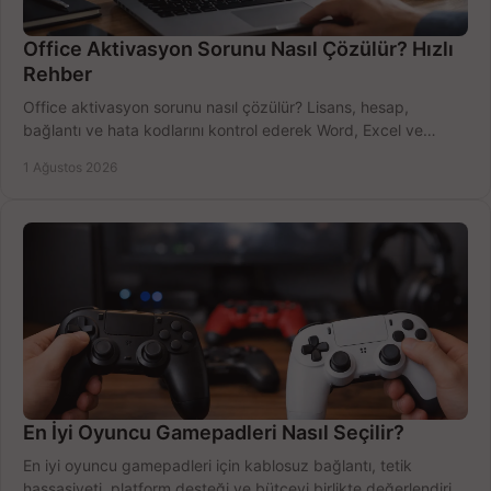
Office Aktivasyon Sorunu Nasıl Çözülür? Hızlı
Rehber
Office aktivasyon sorunu nasıl çözülür? Lisans, hesap,
bağlantı ve hata kodlarını kontrol ederek Word, Excel ve
Outlook'u güvenle hemen etkinleştirin.
1 Ağustos 2026
En İyi Oyuncu Gamepadleri Nasıl Seçilir?
En iyi oyuncu gamepadleri için kablosuz bağlantı, tetik
hassasiyeti, platform desteği ve bütçeyi birlikte değerlendirin;