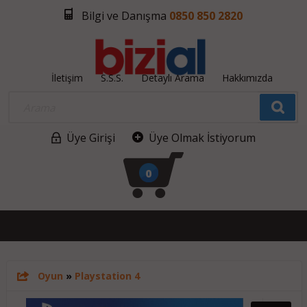
Bilgi ve Danışma
0850 850 2820
İletişim
S.S.S.
Detaylı Arama
Hakkımızda
Üye Girişi
Üye Olmak İstiyorum
0
Oyun
»
Playstation 4