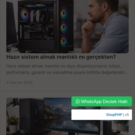
Hazır sistem almak mantıklı mı gerçekten?
Hazır sistem almak mantıklı mı diye düşünüyorsanız bütçe,
performans, garanti ve yükseltme payını birlikte değerlendirin,
doğru seçin.
4 Haziran 2026
WhatsApp Destek Hattı
ShopPHP
| v5