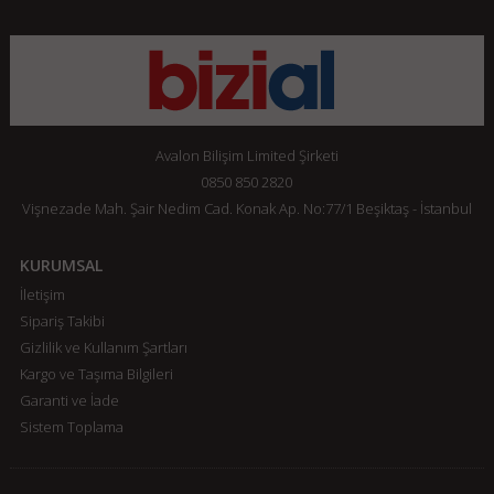
Avalon Bilişim Limited Şirketi
0850 850 2820
Vişnezade Mah. Şair Nedim Cad. Konak Ap. No:77/1 Beşiktaş - İstanbul
KURUMSAL
İletişim
Sipariş Takibi
Gizlilik ve Kullanım Şartları
Kargo ve Taşıma Bilgileri
Garanti ve İade
Sistem Toplama