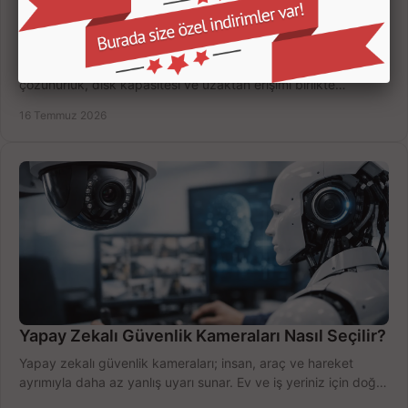
Kamera Kayıt Cihazı İncelemesi Nasıl Yapılır?
Kamera kayıt cihazı incelemesi yaparken kanal sayısı,
çözünürlük, disk kapasitesi ve uzaktan erişimi birlikte
değerlendirin; bütçenizi doğru yönetin.
16 Temmuz 2026
Yapay Zekalı Güvenlik Kameraları Nasıl Seçilir?
Yapay zekalı güvenlik kameraları; insan, araç ve hareket
ayrımıyla daha az yanlış uyarı sunar. Ev ve iş yeriniz için doğru
modeli, fiyatı karşılaştırın.