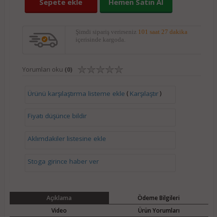
Sepete ekle
Hemen Satın Al
Şimdi sipariş verirseniz
101 saat 27 dakika
içerisinde kargoda.
Yorumları oku
(0)
(
)
Ürünü karşılaştırma listeme ekle
Karşılaştır
Fiyatı düşünce bildir
Aklımdakiler listesine ekle
Stoga girince haber ver
Açıklama
Ödeme Bilgileri
Video
Ürün Yorumları