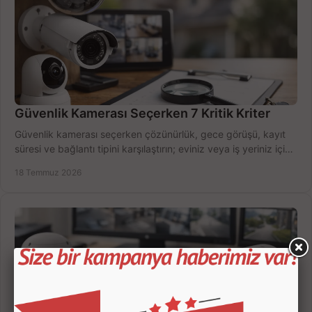
Güvenlik Kamerası Seçerken 7 Kritik Kriter
Güvenlik kamerası seçerken çözünürlük, gece görüşü, kayıt
süresi ve bağlantı tipini karşılaştırın; eviniz veya iş yeriniz için
doğru sistemi hemen seçin.
18 Temmuz 2026