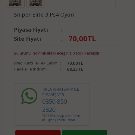
Sniper Elite 3 Ps4 Oyun
Piyasa Fiyatı
:
70,00
TL
Site Fiyatı
:
Bu ürünü indirimli alabileceğiniz 0 stok kalmıştır.
Kredi Kartı ile Tek Çekim
:
70.00
TL
Havale ile İndirimli
:
68.25
TL
TIKLA WHATSAPP İLE
SİPARİŞ VER
0850 850
2820
7x24 Whatsapp Üzerinden
de Sipariş Verebilirsiniz.