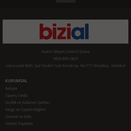
Avalon Bilişim Limited Şirketi
0850 850 2820
Vişnezade Mah. Şair Nedim Cad. Konak Ap. No:77/1 Beşiktaş - İstanbul
KURUMSAL
İletişim
Sipariş Takibi
Gizlilik ve Kullanım Şartları
Kargo ve Taşıma Bilgileri
Garanti ve İade
Sistem Toplama