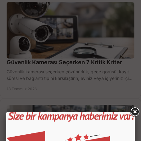
Güvenlik Kamerası Seçerken 7 Kritik Kriter
Güvenlik kamerası seçerken çözünürlük, gece görüşü, kayıt
süresi ve bağlantı tipini karşılaştırın; eviniz veya iş yeriniz için
doğru sistemi hemen seçin.
18 Temmuz 2026