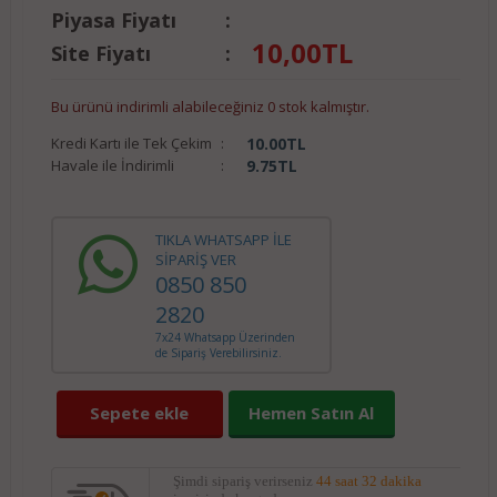
Piyasa Fiyatı
:
10,00
TL
Site Fiyatı
:
Bu ürünü indirimli alabileceğiniz 0 stok kalmıştır.
Kredi Kartı ile Tek Çekim
:
10.00
TL
Havale ile İndirimli
:
9.75
TL
TIKLA WHATSAPP İLE
SİPARİŞ VER
0850 850
2820
7x24 Whatsapp Üzerinden
de Sipariş Verebilirsiniz.
Sepete ekle
Hemen Satın Al
Şimdi sipariş verirseniz
44 saat 32 dakika