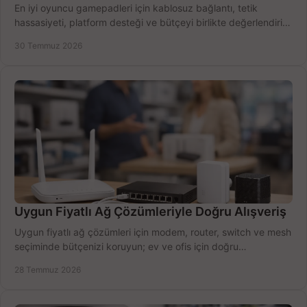
En iyi oyuncu gamepadleri için kablosuz bağlantı, tetik
hassasiyeti, platform desteği ve bütçeyi birlikte değerlendirin;
doğru modeli kolayca seçin.
30 Temmuz 2026
Uygun Fiyatlı Ağ Çözümleriyle Doğru Alışveriş
Uygun fiyatlı ağ çözümleri için modem, router, switch ve mesh
seçiminde bütçenizi koruyun; ev ve ofis için doğru
performansı yakalayın. Hızla karşılaştırın.
28 Temmuz 2026