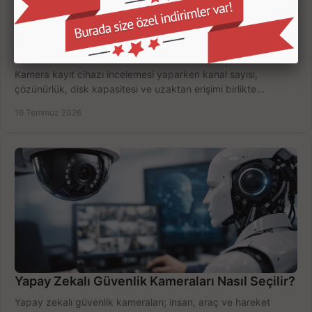
Kamera Kayıt Cihazı İncelemesi Nasıl Yapılır?
Kamera kayıt cihazı incelemesi yaparken kanal sayısı,
çözünürlük, disk kapasitesi ve uzaktan erişimi birlikte
değerlendirin; bütçenizi doğru yönetin.
16 Temmuz 2026
Yapay Zekalı Güvenlik Kameraları Nasıl Seçilir?
Yapay zekalı güvenlik kameraları; insan, araç ve hareket