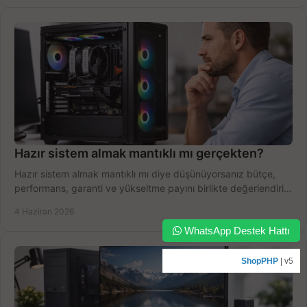
Hazır sistem almak mantıklı mı gerçekten?
Hazır sistem almak mantıklı mı diye düşünüyorsanız bütçe,
performans, garanti ve yükseltme payını birlikte değerlendirin,
doğru seçin.
4 Haziran 2026
WhatsApp Destek Hattı
ShopPHP
| v5