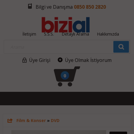
Bilgi ve Danışma
0850 850 2820
İletişim
S.S.S.
Detaylı Arama
Hakkımızda
Üye Girişi
Üye Olmak İstiyorum
0
Film & Konser
»
DVD