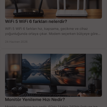
WiFi 5 WiFi 6 farkları nelerdir?
WiFi 5 WiFi 6 farkları hız, kapsama, gecikme ve cihaz
yoğunluğunda ortaya çıkar. Modem seçerken bütçeye göre
doğru kararı verin.
24 Haziran 2026
Monitör Yenileme Hızı Nedir?
Monitör yenileme hızı nedir, 60Hz 144Hz 240Hz farkı ne işe