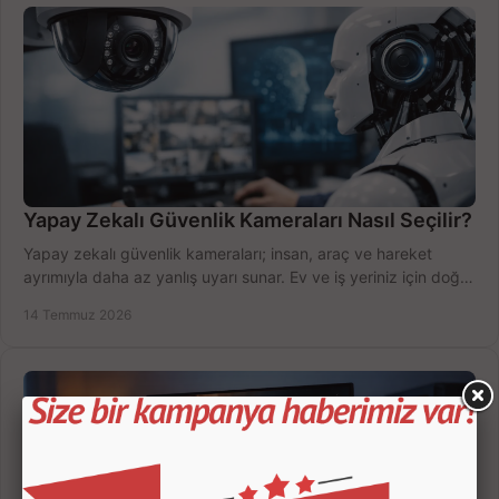
Yapay Zekalı Güvenlik Kameraları Nasıl Seçilir?
Yapay zekalı güvenlik kameraları; insan, araç ve hareket
ayrımıyla daha az yanlış uyarı sunar. Ev ve iş yeriniz için doğru
modeli, fiyatı karşılaştırın.
14 Temmuz 2026