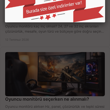
Oyuncu Monitörü Kaç İnç Olmalı? Doğru Seçim
Oyuncu monitörü kaç inç olmalı? 24, 27 ve 32 inç ekranları
çözünürlük, mesafe, oyun türü ve bütçeye göre doğru seçin,
fırsatları değerlendirin, inceleyin.
12 Temmuz 2026
Oyuncu monitörü seçerken ne alınmalı?
Oyuncu monitörü alırken Hz, panel, çözünürlük ve tepki süresi