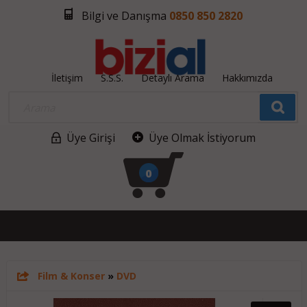
Bilgi ve Danışma
0850 850 2820
İletişim
S.S.S.
Detaylı Arama
Hakkımızda
Üye Girişi
Üye Olmak İstiyorum
0
Film & Konser
»
DVD