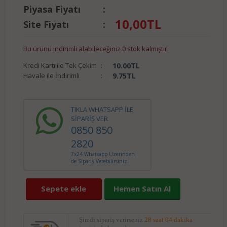
Piyasa Fiyatı
:
10,00
TL
Site Fiyatı
:
Bu ürünü indirimli alabileceğiniz 0 stok kalmıştır.
Kredi Kartı ile Tek Çekim
:
10.00
TL
Havale ile İndirimli
:
9.75
TL
TIKLA WHATSAPP İLE
SİPARİŞ VER
0850 850
2820
7x24 Whatsapp Üzerinden
de Sipariş Verebilirsiniz.
Sepete ekle
Hemen Satın Al
Şimdi sipariş verirseniz
28 saat 04 dakika