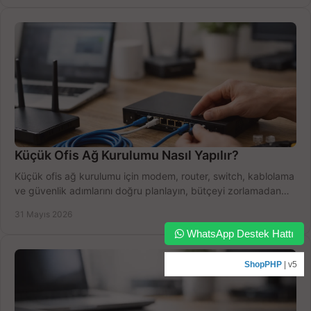
Küçük Ofis Ağ Kurulumu Nasıl Yapılır?
Küçük ofis ağ kurulumu için modem, router, switch, kablolama
ve güvenlik adımlarını doğru planlayın, bütçeyi zorlamadan
verim alın.
31 Mayıs 2026
WhatsApp Destek Hattı
ShopPHP
| v5