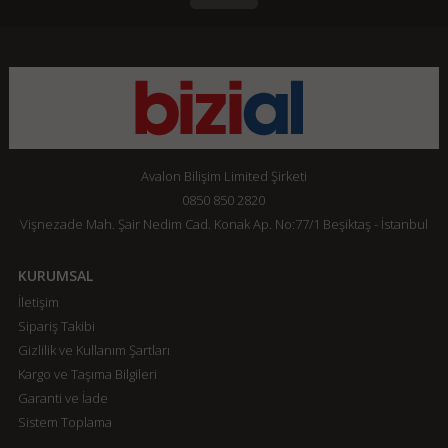
Avalon Bilişim Limited Şirketi
0850 850 2820
Vişnezade Mah. Şair Nedim Cad. Konak Ap. No:77/1 Beşiktaş - İstanbul
KURUMSAL
İletişim
Sipariş Takibi
Gizlilik ve Kullanım Şartları
Kargo ve Taşıma Bilgileri
Garanti ve İade
Sistem Toplama