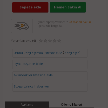
Sepete ekle
Hemen Satın Al
Şimdi sipariş verirseniz
78 saat 58 dakika
içerisinde kargoda.
Yorumları oku
(0)
(
)
Ürünü karşılaştırma listeme ekle
Karşılaştır
Fiyatı düşünce bildir
Aklımdakiler listesine ekle
Stoga girince haber ver
Açıklama
Ödeme Bilgileri