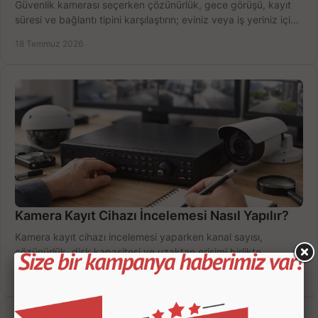
Güvenlik kamerası seçerken çözünürlük, gece görüşü, kayıt
süresi ve bağlantı tipini karşılaştırın; eviniz veya iş yeriniz için
doğru sistemi hemen seçin.
18 Temmuz 2026
Kamera Kayıt Cihazı İncelemesi Nasıl Yapılır?
Kamera kayıt cihazı incelemesi yaparken kanal sayısı,
çözünürlük, disk kapasitesi ve uzaktan erişimi birlikte
değerlendirin; bütçenizi doğru yönetin.
16 Temmuz 2026