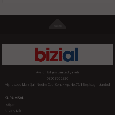
Avalon Bilişim Limited Şirketi
0850 850 2820
Vişnezade Mah. Şair Nedim Cad. Konak Ap. No:77/1 Beşiktaş - İstanbul
KURUMSAL
İletişim
Sipariş Takibi