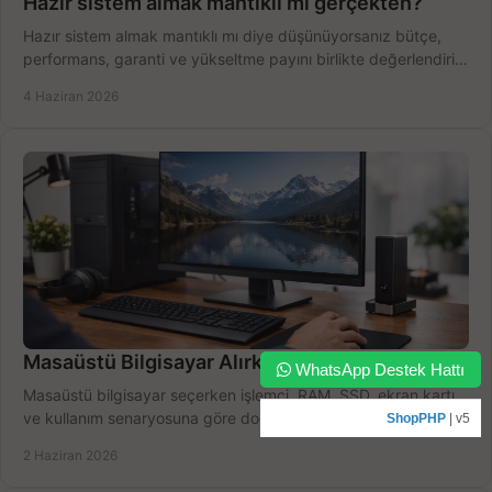
Hazır sistem almak mantıklı mı gerçekten?
Hazır sistem almak mantıklı mı diye düşünüyorsanız bütçe,
performans, garanti ve yükseltme payını birlikte değerlendirin,
doğru seçin.
4 Haziran 2026
Masaüstü Bilgisayar Alırken Doğru Seçim
WhatsApp Destek Hattı
Masaüstü bilgisayar seçerken işlemci, RAM, SSD, ekran kartı
ve kullanım senaryosuna göre doğru modeli bulun, bütçenizi
ShopPHP
| v5
boşa harcamayın.
2 Haziran 2026