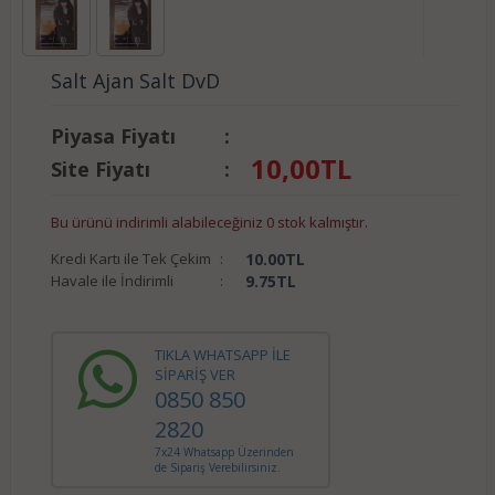
Salt Ajan Salt DvD
Piyasa Fiyatı
:
10,00
TL
Site Fiyatı
:
Bu ürünü indirimli alabileceğiniz 0 stok kalmıştır.
Kredi Kartı ile Tek Çekim
:
10.00
TL
Havale ile İndirimli
:
9.75
TL
TIKLA WHATSAPP İLE
SİPARİŞ VER
0850 850
2820
7x24 Whatsapp Üzerinden
de Sipariş Verebilirsiniz.