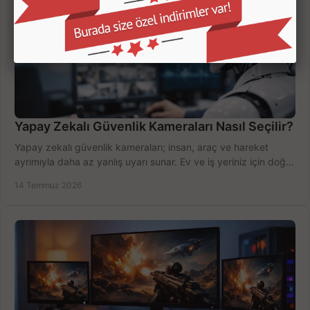
Yapay Zekalı Güvenlik Kameraları Nasıl Seçilir?
Yapay zekalı güvenlik kameraları; insan, araç ve hareket
ayrımıyla daha az yanlış uyarı sunar. Ev ve iş yeriniz için doğru
modeli, fiyatı karşılaştırın.
14 Temmuz 2026