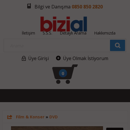
Bilgi ve Danışma
0850 850 2820
İletişim
S.S.S.
Detaylı Arama
Hakkımızda
Üye Girişi
Üye Olmak İstiyorum
0
Film & Konser
»
DVD