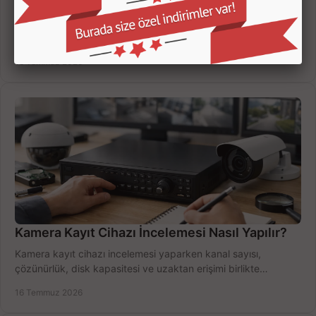
Güvenlik Kamerası Seçerken 7 Kritik Kriter
Güvenlik kamerası seçerken çözünürlük, gece görüşü, kayıt
süresi ve bağlantı tipini karşılaştırın; eviniz veya iş yeriniz için
doğru sistemi hemen seçin.
18 Temmuz 2026
Kamera Kayıt Cihazı İncelemesi Nasıl Yapılır?
Kamera kayıt cihazı incelemesi yaparken kanal sayısı,
çözünürlük, disk kapasitesi ve uzaktan erişimi birlikte
değerlendirin; bütçenizi doğru yönetin.
16 Temmuz 2026