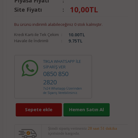
Piyasa Fiyatı
:
10,00
TL
Site Fiyatı
:
Bu ürünü indirimli alabileceğiniz 0 stok kalmıştır.
Kredi Kartı ile Tek Çekim
:
10.00
TL
Havale ile İndirimli
:
9.75
TL
TIKLA WHATSAPP İLE
SİPARİŞ VER
0850 850
2820
7x24 Whatsapp Üzerinden
de Sipariş Verebilirsiniz.
Sepete ekle
Hemen Satın Al
Şimdi sipariş verirseniz
28 saat 51 dakika
içerisinde kargoda.