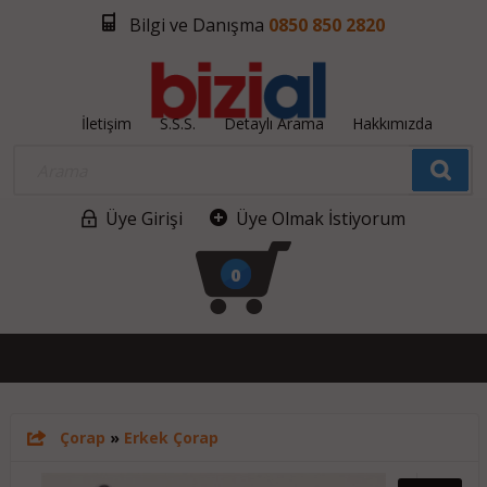
Bilgi ve Danışma
0850 850 2820
İletişim
S.S.S.
Detaylı Arama
Hakkımızda
Üye Girişi
Üye Olmak İstiyorum
0
Çorap
»
Erkek Çorap