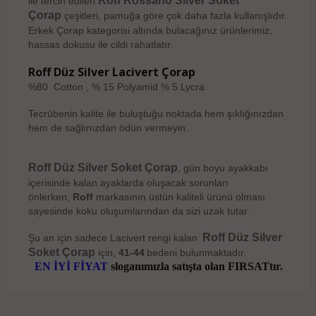
Roff Rossano Silver Soket
ile tercih edilen
Çorap
çeşitleri, pamuğa göre çok daha fazla kullanışlıdır.
Erkek Çorap kategorisi altında bulacağınız ürünlerimiz,
hassas dokusu ile cildi rahatlatır.
Roff Düz Silver Lacivert Çorap
%80 Cotton , % 15 Polyamid % 5 Lycra
Tecrübenin kalite ile buluştuğu noktada hem şıklığınızdan
hem de sağlınızdan ödün vermeyin.
,
Roff Düz Silver Soket Çorap
gün boyu ayakkabı
içerisinde kalan ayaklarda oluşacak sorunları
önlerken,
Roff
markasının üstün kaliteli ürünü olması
sayesinde koku oluşumlarından da sizi uzak tutar.
Roff Düz Silver
Şu an için sadece Lacivert rengi kalan
Soket Çorap
için,
41-44
bedeni bulunmaktadır.
EN İYİ FİYAT
sloganımızla satışta olan FIRSATtır.