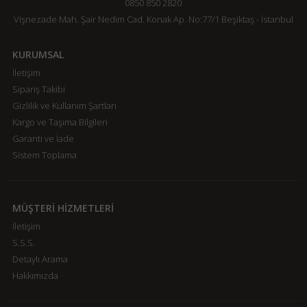
0850 850 2820
Vişnezade Mah. Şair Nedim Cad. Konak Ap. No:77/1 Beşiktaş - İstanbul
KURUMSAL
İletişim
Sipariş Takibi
Gizlilik ve Kullanım Şartları
Kargo ve Taşıma Bilgileri
Garanti ve İade
Sistem Toplama
MÜŞTERİ HİZMETLERİ
İletişim
S.S.S.
Detaylı Arama
Hakkımızda