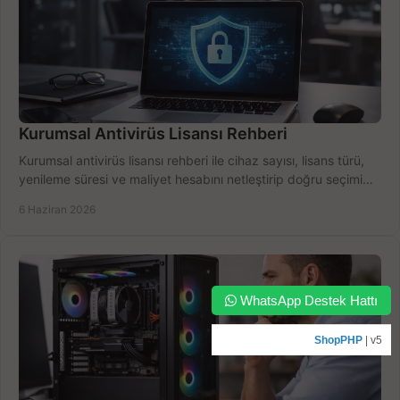
Kurumsal Antivirüs Lisansı Rehberi
Kurumsal antivirüs lisansı rehberi ile cihaz sayısı, lisans türü,
yenileme süresi ve maliyet hesabını netleştirip doğru seçimi
yapın.
6 Haziran 2026
WhatsApp Destek Hattı
ShopPHP
| v5