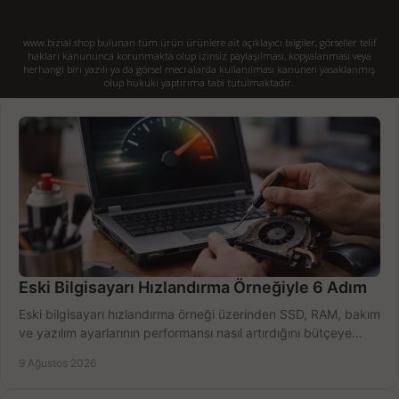
www.bizial.shop bulunan tüm ürün ürünlere ait açıklayıcı bilgiler, görseller telif
hakları kanununca korunmakta olup izinsiz paylaşılması, kopyalanması veya
herhangi biri yazılı ya da görsel mecralarda kullanılması kanunen yasaklanmış
olup hukuki yaptırıma tabi tutulmaktadır.
Eski Bilgisayarı Hızlandırma Örneğiyle 6 Adım
Eski bilgisayarı hızlandırma örneği üzerinden SSD, RAM, bakım
ve yazılım ayarlarının performansı nasıl artırdığını bütçeye
göre öğrenin ve karar verin.
9 Ağustos 2026