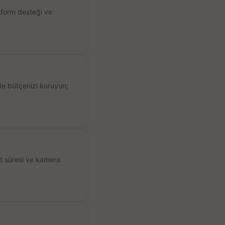
atform desteği ve
de bütçenizi koruyun;
ıt süresi ve kamera