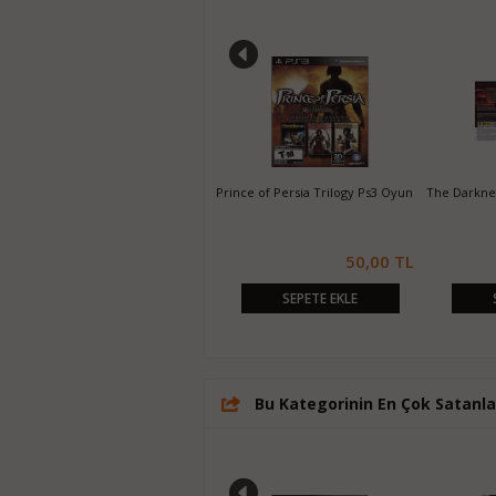
Majin and the Forsaken Kingdom
Prince of Persia Trilogy Ps3 Oyun
The Darknes
Ps3 Oyun
20,00 TL
50,00 TL
SEPETE EKLE
SEPETE EKLE
Bu Kategorinin En Çok Satanla