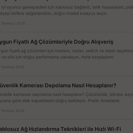
 iyi oyuncu gamepadleri için kablosuz bağlantı, tetik hassasiyeti, pl
tçeyi birlikte değerlendirin; doğru modeli kolayca seçin.
 Temmuz 2026
ygun Fiyatlı Ağ Çözümleriyle Doğru Alışveriş
gun fiyatlı ağ çözümleri için modem, router, switch ve mesh seçimin
 ve ofis için doğru performansı yakalayın. Hızla karşılaştırın.
 Temmuz 2026
üvenlik Kamerası Depolama Nasıl Hesaplanır?
venlik kamerası depolama nasıl hesaplanır? Çözünürlük, bitrate, kay
yısına göre disk kapasitesini doğru belirleyin. Pratik örneklerle.
 Temmuz 2026
ablosuz Ağ Hızlandırma Teknikleri ile Hızlı Wi-Fi