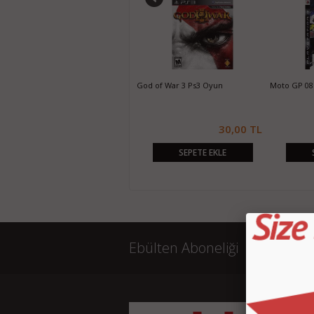
Need For Speed Hot Pursuit Ps3
God of War 3 Ps3 Oyun
Moto GP 08
Oyun
25,00 TL
30,00 TL
SEPETE EKLE
SEPETE EKLE
Ebülten Aboneliği