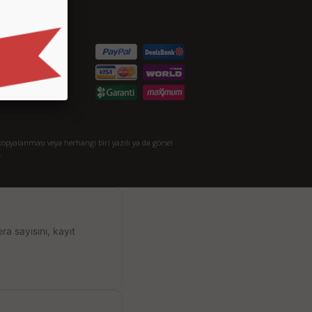
etişim
S.S.
taylı Arama
akkımızda
opyalanması veya herhangi biri yazılı ya da görsel
.
a sayısını, kayıt