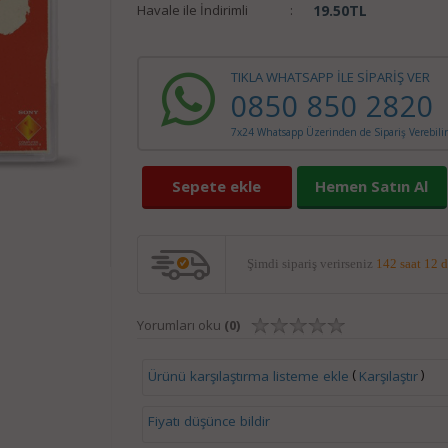
Havale ile İndirimli
:
19.50
TL
TIKLA WHATSAPP İLE SİPARİŞ VER
0850 850 2820
7x24 Whatsapp Üzerinden de Sipariş Verebilir
Sepete ekle
Hemen Satın Al
Şimdi sipariş verirseniz
142 saat 12 
Yorumları oku
(0)
(
)
Ürünü karşılaştırma listeme ekle
Karşılaştır
Fiyatı düşünce bildir