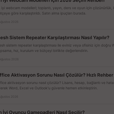
n İyi Webcam Modelleri İçin 2026 Seçim Rehberi
 iyi webcam modelleri; toplantı, yayın, ders ve oyun için çözünürlük, 
tçeye göre karşılaştırıldı. Satın alma ipuçları burada.
Ağustos 2026
esh Sistem Repeater Karşılaştırması Nasıl Yapılır?
sh sistem repeater karşılaştırması ile eviniz veya ofisiniz için doğru
psama, hız, kurulum ve bütçeyi birlikte değerlendirin.
Ağustos 2026
ffice Aktivasyon Sorunu Nasıl Çözülür? Hızlı Rehber
fice aktivasyon sorunu nasıl çözülür? Lisans, hesap, bağlantı ve hata 
erek Word, Excel ve Outlook'u güvenle hemen etkinleştirin.
Ağustos 2026
n İyi Oyuncu Gamepadleri Nasıl Seçilir?