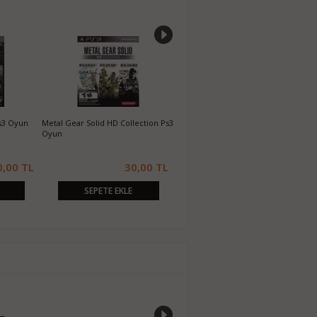
s3 Oyun
Metal Gear Solid HD Collection Ps3
Dragon's Dogma Dark Arisen Ps3
D
Oyun
Oyun
0,00 TL
30,00 TL
50,00 TL
SEPETE EKLE
SEPETE EKLE