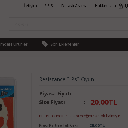
İletişim
S.S.S.
Detaylı Arama
Hakkımızda
Ü
rimdeki Ürünler
Son Eklenenler
Resistance 3 Ps3 Oyun
Piyasa Fiyatı
:
20,00
TL
Site Fiyatı
:
Bu ürünü indirimli alabileceğiniz 0 stok kalmıştır.
Kredi Kartı ile Tek Çekim
:
20.00
TL