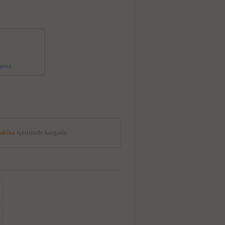
siniz.
dakika
içerisinde kargoda.