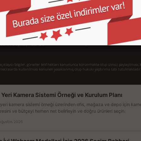
İletişim
İl
Sipariş Takibi
S.
Gizlilik ve Kullanım Şartları
De
Kargo ve Taşıma Bilgileri
H
Garanti ve İade
Sistem Toplama
77/1 Beşiktaş - İstanbul
klayıcı bilgiler, görseller telif hakları kanununca korunmakta olup izinsiz paylaşılması, k
mecralarda kullanılması kanunen yasaklanmış olup hukuki yaptırıma tabi tutulmaktadır
ş Yeri Kamera Sistemi Örneği ve Kurulum Planı
 yeri kamera sistemi örneği üzerinden ofis, mağaza ve depo için kamer
resini ve bütçeyi hemen net belirleyin ve doğru ürünleri seçin.
Ağustos 2026