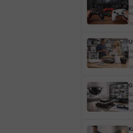
En
bü
30
U
Uy
ev
28
G
Gü
sa
26
K