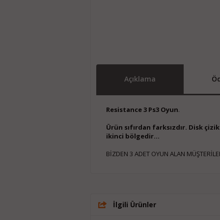
Açıklama
Öd
Resistance 3 Ps3 Oyun
.
Ürün sıfırdan farksızdır. Disk çiz
ikinci bölgedir...
BİZDEN 3 ADET OYUN ALAN MÜŞTERİLE
İlgili Ürünler