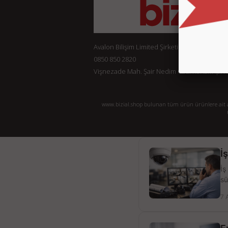
Avalon Bilişim Limited Şirketi
0850 850 2820
Vişnezade Mah. Şair Nedim Cad. Konak Ap. No:
www.bizial.shop bulunan tüm ürün ürünlere ait açı
İ
İş
sü
7 