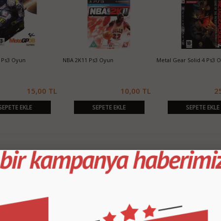
 Ps3 Oyun
NBA 2K11 Ps3 Oyun
Metal Gear Solid 4 Ps3 
15,00 TL
10,00 TL
2
SEPETE EKLE
SEPETE EKLE
SEPETE EKLE
KURUMSAL
M