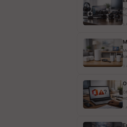
E
En
bü
5 
M
Me
ka
3 
O
Of
ed
1 
E