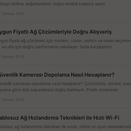
tçeyi birlikte değerlendirin; doğru modeli kolayca seçin.
 Temmuz 2026
ygun Fiyatlı Ağ Çözümleriyle Doğru Alışveriş
gun fiyatlı ağ çözümleri için modem, router, switch ve mesh seçimin
 ve ofis için doğru performansı yakalayın. Hızla karşılaştırın.
 Temmuz 2026
üvenlik Kamerası Depolama Nasıl Hesaplanır?
venlik kamerası depolama nasıl hesaplanır? Çözünürlük, bitrate, kay
yısına göre disk kapasitesini doğru belirleyin. Pratik örneklerle.
 Temmuz 2026
ablosuz Ağ Hızlandırma Teknikleri ile Hızlı Wi-Fi
blosuz ağ hızlandırma teknikleri ile evde, ofiste ve oyun sistemlerinde