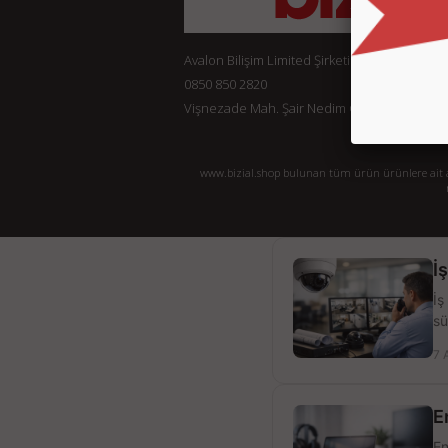
Avalon Bilişim Limited Şirketi
0850 850 2820
Vişnezade Mah. Şair Nedim Cad. Konak Ap. No:
www.bizial.shop bulunan tüm ürün ürünlere ait açı
İ
İş
sü
7 
E
En