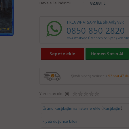
Havale ile İndirimli
:
82.88
TL
TIKLA WHATSAPP İLE SİPARİŞ VER
0850 850 2820
7x24 Whatsapp Üzerinden de Sipariş Verebilir
Sepete ekle
Hemen Satın Al
Şimdi sipariş verirseniz
92 saat 47 d
Yorumları oku
(0)
(
)
Ürünü karşılaştırma listeme ekle
Karşılaştır
Fiyatı düşünce bildir