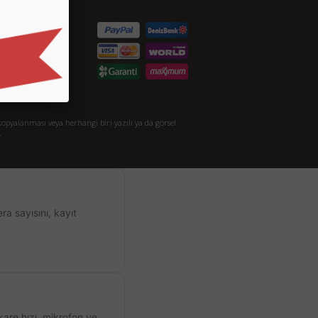
S.S.
taylı Arama
akkımızda
opyalanması veya herhangi biri yazılı ya da görsel
.
a sayısını, kayıt
kare hızı, mikrofon ve