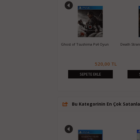
ne Ps4 Oyun
Ghost of Tsushima Ps4 Oyun
Death Stranding Ps4
420,00 TL
520,00 TL
SEPETE EKLE
SEPETE EKLE
SEPETE E
Bu Kategorinin En Çok Satanla