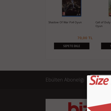
inFamous First Light Ps4 Oyun
Shadow Of War Ps4 Oyun
Call of Dut
Oyun
100,00 TL
70,00 TL
SEPETE EKLE
SEPETE EKLE
Ebülten Aboneliği