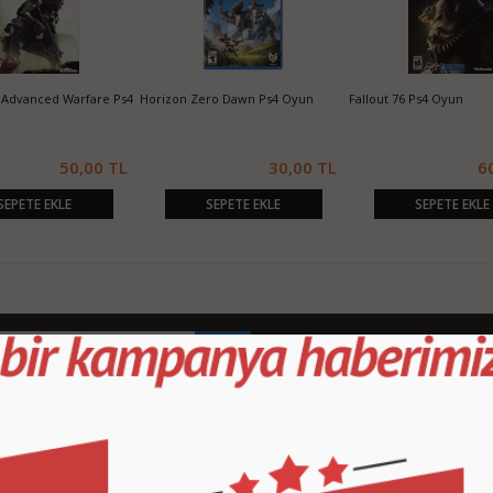
y Advanced Warfare Ps4
Horizon Zero Dawn Ps4 Oyun
Fallout 76 Ps4 Oyun
50,00 TL
30,00 TL
6
SEPETE EKLE
SEPETE EKLE
SEPETE EKLE
KURUMSAL
M
İletişim
İl