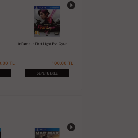
inFamous First Light Ps4 Oyun
Life is Strange Ps4 Oyun
The Evil W
L
100,00 TL
410,00 TL
SEPETE EKLE
SEPETE EKLE