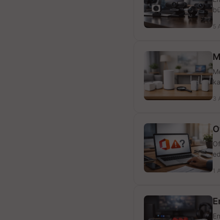
bü
5 
M
Me
ka
3 
O
Of
ed
1 
E
En