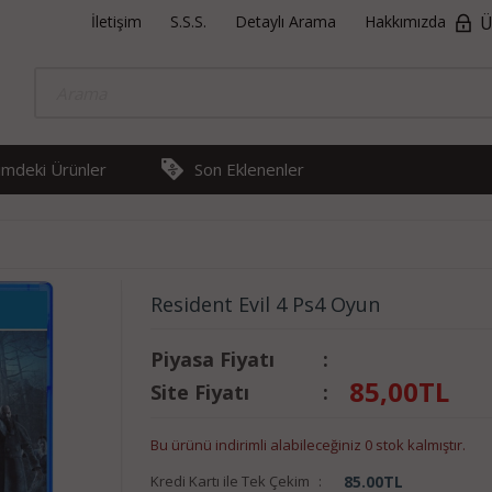
İletişim
S.S.S.
Detaylı Arama
Hakkımızda
Ü
rimdeki Ürünler
Son Eklenenler
Resident Evil 4 Ps4 Oyun
Piyasa Fiyatı
:
85,00
TL
Site Fiyatı
:
Bu ürünü indirimli alabileceğiniz 0 stok kalmıştır.
Kredi Kartı ile Tek Çekim
:
85.00
TL