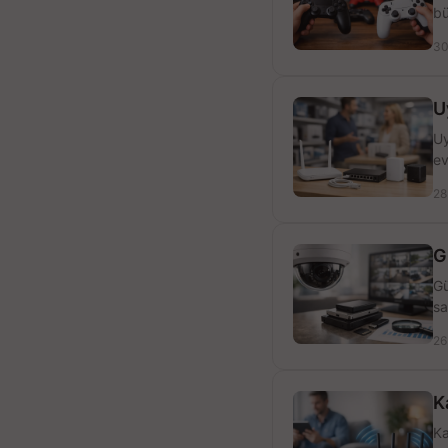
bü
30
U
Uy
ev
28
G
Gü
sa
26
K
Ka