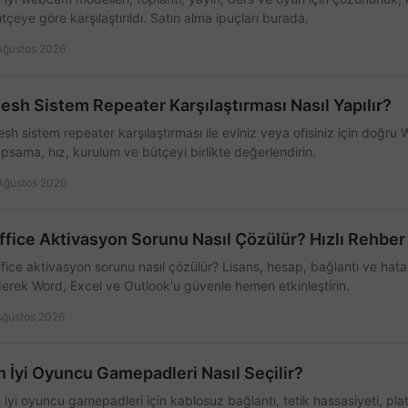
tçeye göre karşılaştırıldı. Satın alma ipuçları burada.
Ağustos 2026
esh Sistem Repeater Karşılaştırması Nasıl Yapılır?
sh sistem repeater karşılaştırması ile eviniz veya ofisiniz için doğru
psama, hız, kurulum ve bütçeyi birlikte değerlendirin.
Ağustos 2026
ffice Aktivasyon Sorunu Nasıl Çözülür? Hızlı Rehber
fice aktivasyon sorunu nasıl çözülür? Lisans, hesap, bağlantı ve hata 
erek Word, Excel ve Outlook'u güvenle hemen etkinleştirin.
Ağustos 2026
n İyi Oyuncu Gamepadleri Nasıl Seçilir?
 iyi oyuncu gamepadleri için kablosuz bağlantı, tetik hassasiyeti, pl