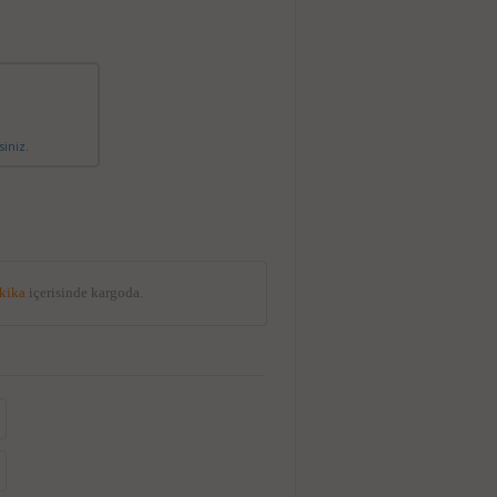
siniz.
akika
içerisinde kargoda.