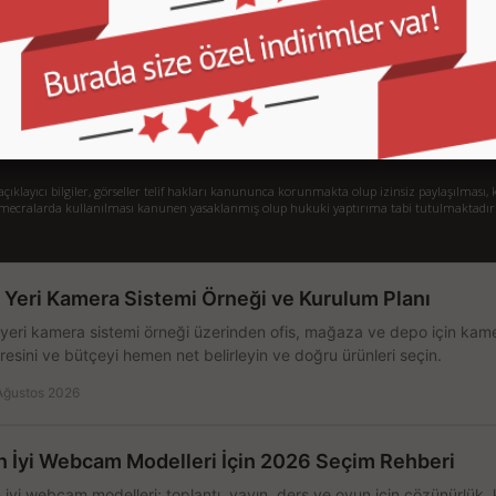
Sipariş Takibi
S.
Gizlilik ve Kullanım Şartları
De
Kargo ve Taşıma Bilgileri
H
Garanti ve İade
Sistem Toplama
77/1 Beşiktaş - İstanbul
klayıcı bilgiler, görseller telif hakları kanununca korunmakta olup izinsiz paylaşılması, k
mecralarda kullanılması kanunen yasaklanmış olup hukuki yaptırıma tabi tutulmaktadır
ş Yeri Kamera Sistemi Örneği ve Kurulum Planı
 yeri kamera sistemi örneği üzerinden ofis, mağaza ve depo için kamer
resini ve bütçeyi hemen net belirleyin ve doğru ürünleri seçin.
Ağustos 2026
n İyi Webcam Modelleri İçin 2026 Seçim Rehberi
 iyi webcam modelleri; toplantı, yayın, ders ve oyun için çözünürlük, 