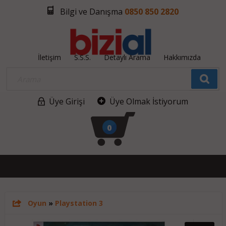
Bilgi ve Danışma
0850 850 2820
İletişim
S.S.S.
Detaylı Arama
Hakkımızda
Üye Girişi
Üye Olmak İstiyorum
0
Oyun
»
Playstation 3