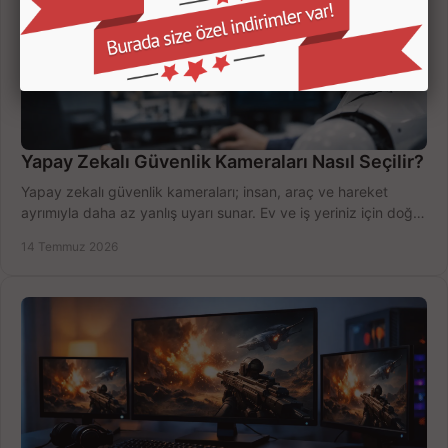
Yapay Zekalı Güvenlik Kameraları Nasıl Seçilir?
Yapay zekalı güvenlik kameraları; insan, araç ve hareket
ayrımıyla daha az yanlış uyarı sunar. Ev ve iş yeriniz için doğru
modeli, fiyatı karşılaştırın.
14 Temmuz 2026