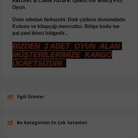
Ratchet & Clank Future: Quest For Booty
Ps3
.
Oyun
Ürün sıfırdan farksızdır. Disk çiziksiz durumdadır.
Kutusu ve kitapçığı mevcuttur. Bölge kodu ise
pal yani ikinci bölgedir...
BİZDEN 3 ADET OYUN ALAN
MÜŞTERİLERİMİZE KARGO
ÜCRETSİZDİR.
İlgili Ürünler
Bu Kategorinin En Çok Satanları