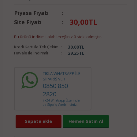
Piyasa Fiyatı
:
30,00
TL
Site Fiyatı
:
Bu ürünü indirimli alabileceğiniz 0 stok kalmıştır.
Kredi Kartı ile Tek Çekim
:
30.00
TL
Havale ile İndirimli
:
29.25
TL
TIKLA WHATSAPP İLE
SİPARİŞ VER
0850 850
2820
7x24 Whatsapp Üzerinden
de Sipariş Verebilirsiniz.
Sepete ekle
Hemen Satın Al