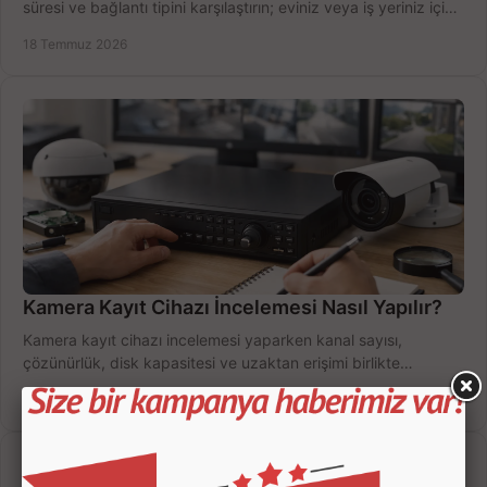
süresi ve bağlantı tipini karşılaştırın; eviniz veya iş yeriniz için
doğru sistemi hemen seçin.
18 Temmuz 2026
Kamera Kayıt Cihazı İncelemesi Nasıl Yapılır?
Kamera kayıt cihazı incelemesi yaparken kanal sayısı,
çözünürlük, disk kapasitesi ve uzaktan erişimi birlikte
değerlendirin; bütçenizi doğru yönetin.
16 Temmuz 2026