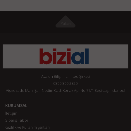
Avalon Bilişim Limited Şirketi
0850 850 2820
Vişnezade Mah. Şair Nedim Cad. Konak Ap. No:77/1 Beşiktaş - İstanbul
KURUMSAL
İletişim
Sipariş Takibi
Gizlilik ve Kullanım Şartları