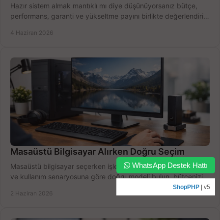
Hazır sistem almak mantıklı mı diye düşünüyorsanız bütçe,
performans, garanti ve yükseltme payını birlikte değerlendirin,
doğru seçin.
4 Haziran 2026
Masaüstü Bilgisayar Alırken Doğru Seçim
WhatsApp Destek Hattı
Masaüstü bilgisayar seçerken işlemci, RAM, SSD, ekran kartı
ve kullanım senaryosuna göre doğru modeli bulun, bütçenizi
boşa harcamayın.
ShopPHP
| v5
2 Haziran 2026