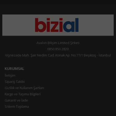
Avalon Bilişim Limited Şirketi
0850 850 2820
Vişnezade Mah. Şair Nedim Cad. Konak Ap. No:77/1 Beşiktaş - İstanbul
KURUMSAL
İletişim
Sipariş Takibi
Gizlilik ve Kullanım Şartları
Kargo ve Taşıma Bilgileri
Garanti ve İade
Sistem Toplama