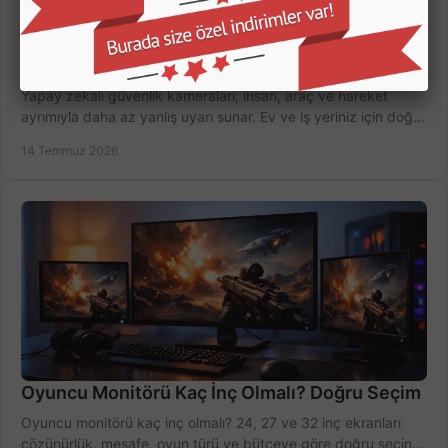
Yapay Zekalı Güvenlik Kameraları Nasıl Seçilir?
Yapay zekalı güvenlik kameraları; insan, araç ve hareket
ayrımıyla daha az yanlış uyarı sunar. Ev ve iş yeriniz için doğru
modeli, fiyatı karşılaştırın.
14 Temmuz 2026
Oyuncu Monitörü Kaç İnç Olmalı? Doğru Seçim
Oyuncu monitörü kaç inç olmalı? 24, 27 ve 32 inç ekranları
çözünürlük, mesafe, oyun türü ve bütçeye göre doğru seçin,