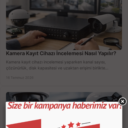
Kamera Kayıt Cihazı İncelemesi Nasıl Yapılır?
Kamera kayıt cihazı incelemesi yaparken kanal sayısı,
çözünürlük, disk kapasitesi ve uzaktan erişimi birlikte
değerlendirin; bütçenizi doğru yönetin.
16 Temmuz 2026