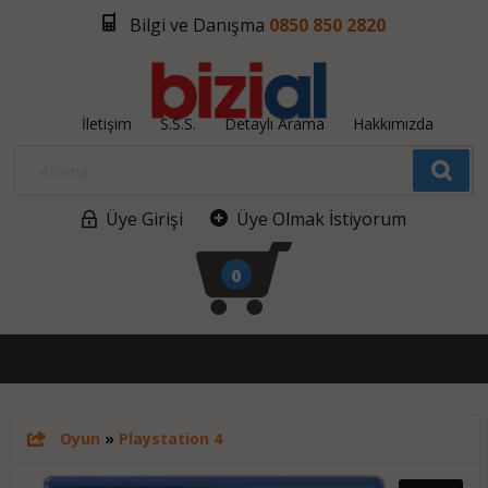
Bilgi ve Danışma
0850 850 2820
İletişim
S.S.S.
Detaylı Arama
Hakkımızda
Üye Girişi
Üye Olmak İstiyorum
0
Oyun
»
Playstation 4