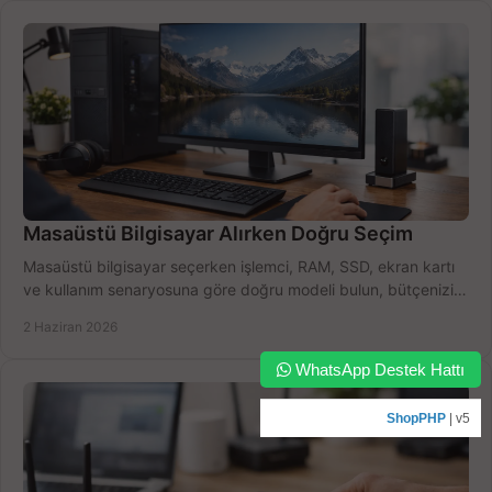
Masaüstü Bilgisayar Alırken Doğru Seçim
Masaüstü bilgisayar seçerken işlemci, RAM, SSD, ekran kartı
ve kullanım senaryosuna göre doğru modeli bulun, bütçenizi
boşa harcamayın.
2 Haziran 2026
WhatsApp Destek Hattı
ShopPHP
| v5