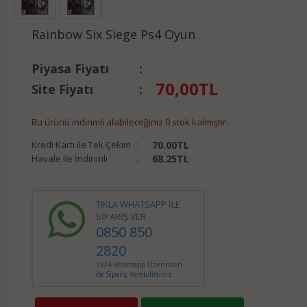
Rainbow Six Siege Ps4 Oyun
Piyasa Fiyatı
:
70,00
TL
Site Fiyatı
:
Bu ürünü indirimli alabileceğiniz 0 stok kalmıştır.
Kredi Kartı ile Tek Çekim
:
70.00
TL
Havale ile İndirimli
:
68.25
TL
TIKLA WHATSAPP İLE
SİPARİŞ VER
0850 850
2820
7x24 Whatsapp Üzerinden
de Sipariş Verebilirsiniz.