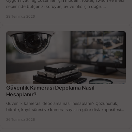
Uygun fiyatlı ağ çözümleri için modem, router, switch ve mesh
seçiminde bütçenizi koruyun; ev ve ofis için doğru
performansı yakalayın. Hızla karşılaştırın.
28 Temmuz 2026
Güvenlik Kamerası Depolama Nasıl
Hesaplanır?
Güvenlik kamerası depolama nasıl hesaplanır? Çözünürlük,
bitrate, kayıt süresi ve kamera sayısına göre disk kapasitesini
doğru belirleyin. Pratik örneklerle.
26 Temmuz 2026