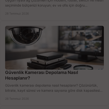
Uygun fiyatlı ağ çözümleri için modem, router, switch ve mesh
seçiminde bütçenizi koruyun; ev ve ofis için doğru
performansı yakalayın. Hızla karşılaştırın.
28 Temmuz 2026
Güvenlik Kamerası Depolama Nasıl
Hesaplanır?
Güvenlik kamerası depolama nasıl hesaplanır? Çözünürlük,
bitrate, kayıt süresi ve kamera sayısına göre disk kapasitesini
doğru belirleyin. Pratik örneklerle.
26 Temmuz 2026