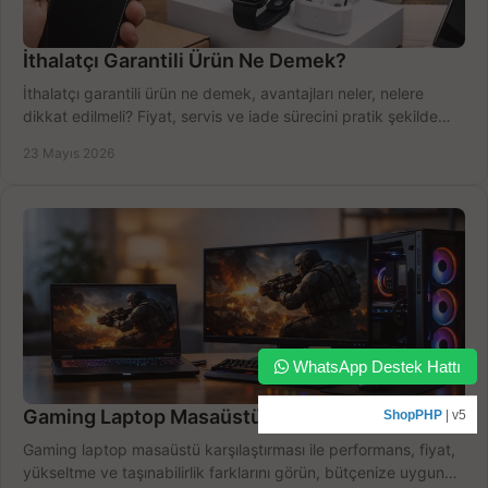
İthalatçı Garantili Ürün Ne Demek?
İthalatçı garantili ürün ne demek, avantajları neler, nelere
dikkat edilmeli? Fiyat, servis ve iade sürecini pratik şekilde
açıklıyoruz.
23 Mayıs 2026
WhatsApp Destek Hattı
Gaming Laptop Masaüstü Karşılaştırması
ShopPHP
| v5
Gaming laptop masaüstü karşılaştırması ile performans, fiyat,
yükseltme ve taşınabilirlik farklarını görün, bütçenize uygun