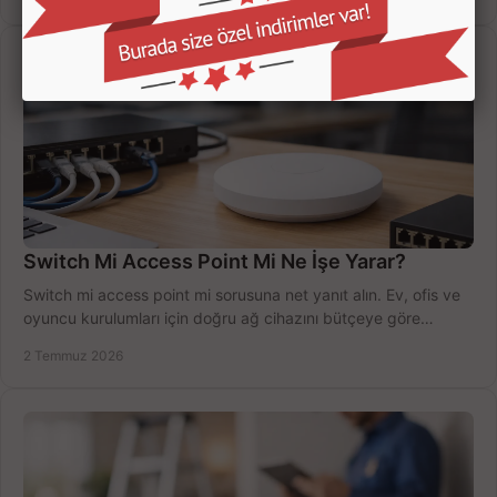
Switch Mi Access Point Mi Ne İşe Yarar?
Switch mi access point mi sorusuna net yanıt alın. Ev, ofis ve
oyuncu kurulumları için doğru ağ cihazını bütçeye göre
seçmenin yolu burada.
2 Temmuz 2026