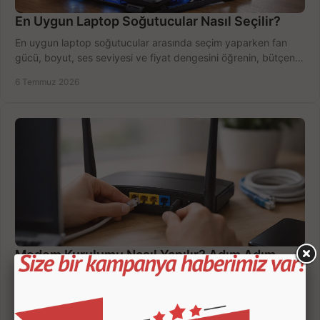
En Uygun Laptop Soğutucular Nasıl Seçilir?
En uygun laptop soğutucular arasında seçim yaparken fan
gücü, boyut, ses seviyesi ve fiyat dengesini öğrenin, bütçenizi
doğru kullanın.
6 Temmuz 2026
Modem Kurulumu Nasıl Yapılır? Adım Adım
Modem kurulumu nasıl yapılır adım adım öğrenin. Kablo
bağlantısı, arayüz ayarı, Wi-Fi adı, şifre ve internet açma
sürecini hızlıca tamamlayın.
4 Temmuz 2026