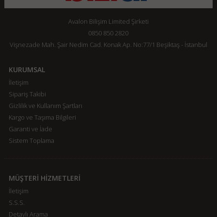
Avalon Bilişim Limited Şirketi
0850 850 2820
Vişnezade Mah. Şair Nedim Cad. Konak Ap. No:77/1 Beşiktaş - İstanbul
KURUMSAL
İletişim
Sipariş Takibi
Gizlilik ve Kullanım Şartları
Kargo ve Taşıma Bilgileri
Garanti ve İade
Sistem Toplama
MÜŞTERİ HİZMETLERİ
İletişim
S.S.S.
Detaylı Arama