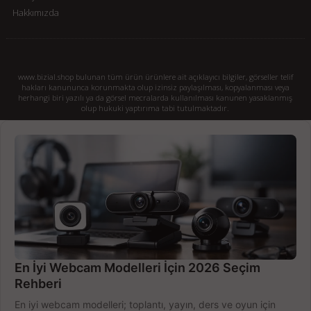
Hakkımızda
www.bizial.shop bulunan tüm ürün ürünlere ait açıklayıcı bilgiler, görseller telif
hakları kanununca korunmakta olup izinsiz paylaşılması, kopyalanması veya
herhangi biri yazılı ya da görsel mecralarda kullanılması kanunen yasaklanmış
olup hukuki yaptırıma tabi tutulmaktadır.
En İyi Webcam Modelleri İçin 2026 Seçim
Rehberi
En iyi webcam modelleri; toplantı, yayın, ders ve oyun için