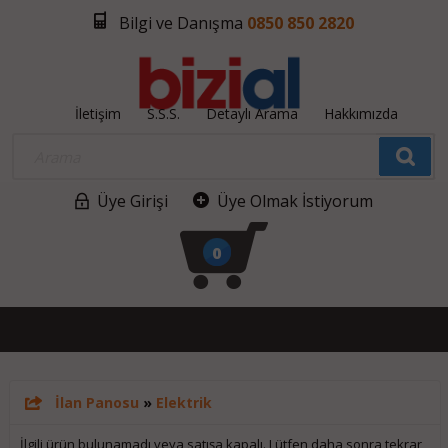
Bilgi ve Danışma
0850 850 2820
İletişim
S.S.S.
Detaylı Arama
Hakkımızda
Üye Girişi
Üye Olmak İstiyorum
0
İlan Panosu
»
Elektrik
İlgili ürün bulunamadı veya satışa kapalı. Lütfen daha sonra tekrar