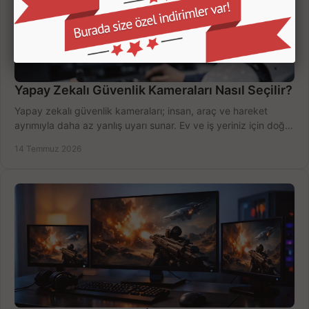
Yapay Zekalı Güvenlik Kameraları Nasıl Seçilir?
Yapay zekalı güvenlik kameraları; insan, araç ve hareket
ayrımıyla daha az yanlış uyarı sunar. Ev ve iş yeriniz için doğru
modeli, fiyatı karşılaştırın.
14 Temmuz 2026