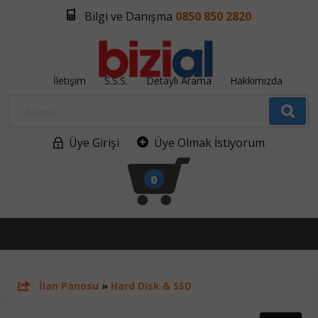
Bilgi ve Danışma
0850 850 2820
İletişim
S.S.S.
Detaylı Arama
Hakkımızda
Üye Girişi
Üye Olmak İstiyorum
0
İlan Panosu
»
Hard Disk & SSD