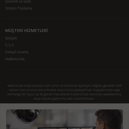
Garanti ve İade
Sistem Toplama
MÜŞTERİ HİZMETLERİ
İletişim
S.S.S.
Detaylı Arama
Hakkımızda
www.bizial.shop bulunan tüm ürün ürünlere ait açıklayıcı bilgiler, görseller telif
hakları kanununca korunmakta olup izinsiz paylaşılması, kopyalanması veya
herhangi biri yazılı ya da görsel mecralarda kullanılması kanunen yasaklanmış
olup hukuki yaptırıma tabi tutulmaktadır.