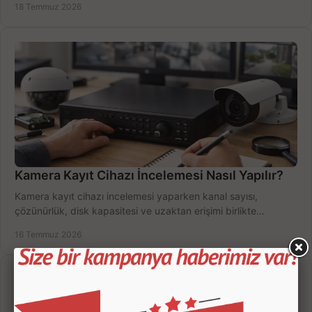
18 Temmuz 2026
Kamera Kayıt Cihazı İncelemesi Nasıl Yapılır?
Kamera kayıt cihazı incelemesi yaparken kanal sayısı,
çözünürlük, disk kapasitesi ve uzaktan erişimi birlikte
değerlendirin; bütçenizi doğru yönetin.
16 Temmuz 2026