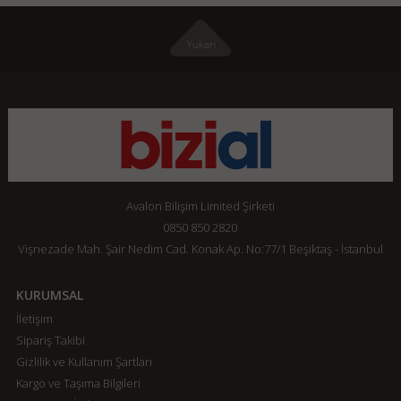
Avalon Bilişim Limited Şirketi
0850 850 2820
Vişnezade Mah. Şair Nedim Cad. Konak Ap. No:77/1 Beşiktaş - İstanbul
KURUMSAL
İletişim
Sipariş Takibi
Gizlilik ve Kullanım Şartları
Kargo ve Taşıma Bilgileri