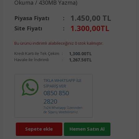
Okuma / 430MB Yazma)
1.450,00 TL
Piyasa Fiyatı
:
1.300,00
TL
Site Fiyatı
:
Bu ürünü indirimli alabileceğiniz 0 stok kalmıştır.
Kredi Kartı ile Tek Çekim
:
1,300.00
TL
Havale ile İndirimli
:
1,267.50
TL
TIKLA WHATSAPP İLE
SİPARİŞ VER
0850 850
2820
7x24 Whatsapp Üzerinden
de Sipariş Verebilirsiniz.
Sepete ekle
Hemen Satın Al