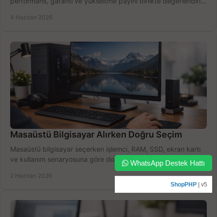
performans, garanti ve yükseltme payını birlikte değerlendirin,
doğru seçin.
4 Haziran 2026
Masaüstü Bilgisayar Alırken Doğru Seçim
Masaüstü bilgisayar seçerken işlemci, RAM, SSD, ekran kartı
ve kullanım senaryosuna göre doğru modeli bulun, bütçenizi
WhatsApp Destek Hattı
boşa harcamayın.
2 Haziran 2026
ShopPHP
| v5