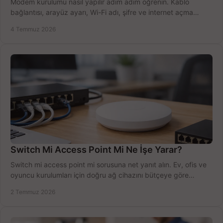
Modem kurulumu nasıl yapılır adım adım öğrenin. Kablo
bağlantısı, arayüz ayarı, Wi-Fi adı, şifre ve internet açma
sürecini hızlıca tamamlayın.
4 Temmuz 2026
Switch Mi Access Point Mi Ne İşe Yarar?
Switch mi access point mi sorusuna net yanıt alın. Ev, ofis ve
oyuncu kurulumları için doğru ağ cihazını bütçeye göre
seçmenin yolu burada.
2 Temmuz 2026