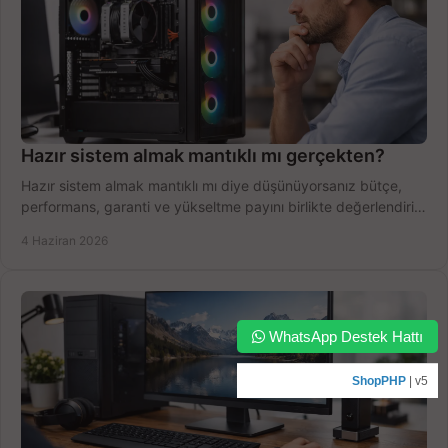
Hazır sistem almak mantıklı mı gerçekten?
Hazır sistem almak mantıklı mı diye düşünüyorsanız bütçe,
performans, garanti ve yükseltme payını birlikte değerlendirin,
doğru seçin.
4 Haziran 2026
WhatsApp Destek Hattı
ShopPHP
| v5