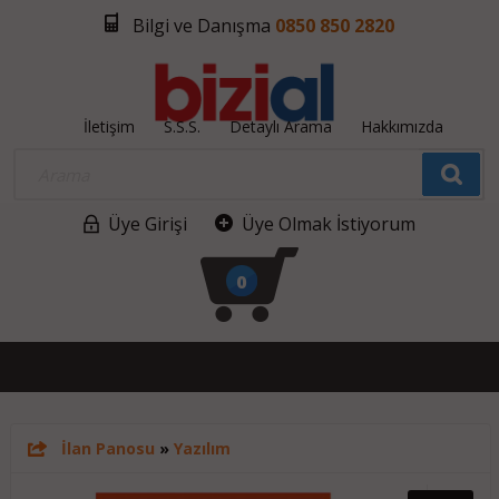
Bilgi ve Danışma
0850 850 2820
İletişim
S.S.S.
Detaylı Arama
Hakkımızda
Üye Girişi
Üye Olmak İstiyorum
0
İlan Panosu
»
Yazılım