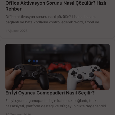
Office Aktivasyon Sorunu Nasıl Çözülür? Hızlı
Rehber
Office aktivasyon sorunu nasıl çözülür? Lisans, hesap,
bağlantı ve hata kodlarını kontrol ederek Word, Excel ve
Outlook'u güvenle hemen etkinleştirin.
1 Ağustos 2026
En İyi Oyuncu Gamepadleri Nasıl Seçilir?
En iyi oyuncu gamepadleri için kablosuz bağlantı, tetik
hassasiyeti, platform desteği ve bütçeyi birlikte değerlendirin;
doğru modeli kolayca seçin.
30 Temmuz 2026