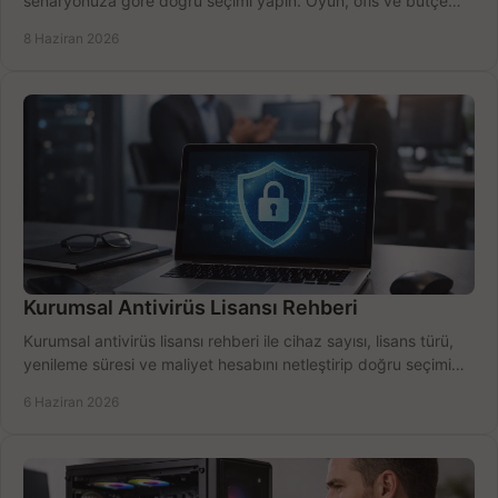
senaryonuza göre doğru seçimi yapın. Oyun, ofis ve bütçe
için net karşılaştırma.
8 Haziran 2026
Kurumsal Antivirüs Lisansı Rehberi
Kurumsal antivirüs lisansı rehberi ile cihaz sayısı, lisans türü,
yenileme süresi ve maliyet hesabını netleştirip doğru seçimi
yapın.
6 Haziran 2026