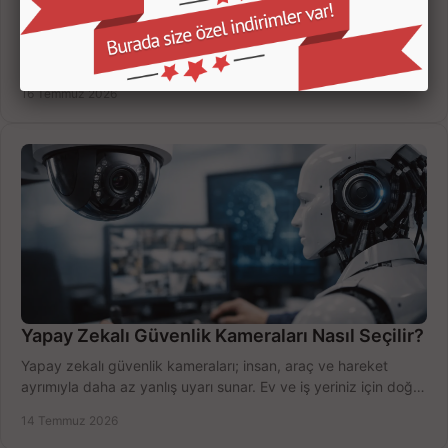
Kamera Kayıt Cihazı İncelemesi Nasıl Yapılır?
Kamera kayıt cihazı incelemesi yaparken kanal sayısı,
çözünürlük, disk kapasitesi ve uzaktan erişimi birlikte
değerlendirin; bütçenizi doğru yönetin.
16 Temmuz 2026
Yapay Zekalı Güvenlik Kameraları Nasıl Seçilir?
Yapay zekalı güvenlik kameraları; insan, araç ve hareket
ayrımıyla daha az yanlış uyarı sunar. Ev ve iş yeriniz için doğru
modeli, fiyatı karşılaştırın.
14 Temmuz 2026