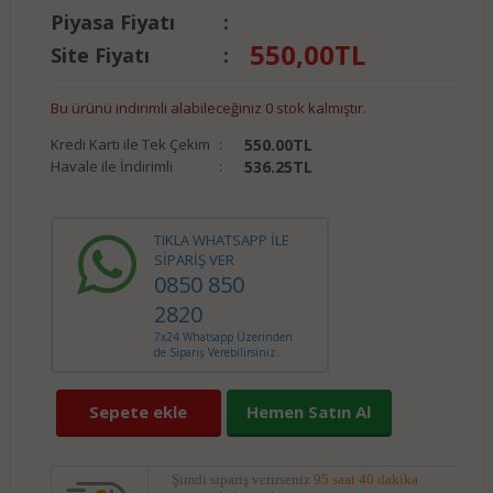
Piyasa Fiyatı
:
550,00
TL
Site Fiyatı
:
Bu ürünü indirimli alabileceğiniz 0 stok kalmıştır.
Kredi Kartı ile Tek Çekim
:
550.00
TL
Havale ile İndirimli
:
536.25
TL
TIKLA WHATSAPP İLE
SİPARİŞ VER
0850 850
2820
7x24 Whatsapp Üzerinden
de Sipariş Verebilirsiniz.
Sepete ekle
Hemen Satın Al
Şimdi sipariş verirseniz
95 saat 40 dakika