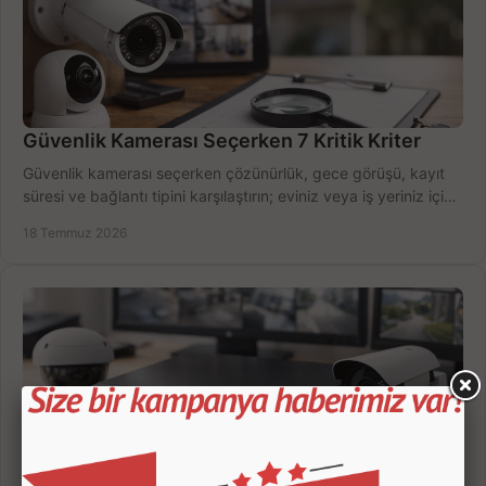
Güvenlik Kamerası Seçerken 7 Kritik Kriter
Güvenlik kamerası seçerken çözünürlük, gece görüşü, kayıt
süresi ve bağlantı tipini karşılaştırın; eviniz veya iş yeriniz için
doğru sistemi hemen seçin.
18 Temmuz 2026