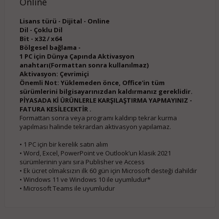
Online
Lisans türü - Dijital - Online
Dil - Çoklu Dil
Bit - x32 / x64
Bölgesel bağlama -
1 PC için Dünya Çapında Aktivasyon
anahtarı(Formattan sonra kullanılmaz)
Aktivasyon: Çevrimiçi
Önemli Not: Yüklemeden önce, Office'in tüm
sürümlerini bilgisayarınızdan kaldırmanız gereklidir.
PİYASADA Kİ ÜRÜNLERLE KARŞILAŞTIRMA YAPMAYINIZ -
FATURA KESİLECEKTİR .
Formattan sonra veya programı kaldırıp tekrar kurma
yapılması halinde tekrardan aktivasyon yapılamaz.
• 1 PC için bir kerelik satın alım
• Word, Excel, PowerPoint ve Outlook’un klasik 2021
sürümlerinin yanı sıra Publisher ve Access
• Ek ücret olmaksızın ilk 60 gün için Microsoft desteği dahildir
• Windows 11 ve Windows 10 ile uyumludur*
• Microsoft Teams ile uyumludur