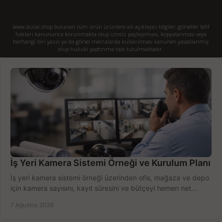
www.bizial.shop bulunan tüm ürün ürünlere ait açıklayıcı bilgiler, görseller telif
hakları kanununca korunmakta olup izinsiz paylaşılması, kopyalanması veya
herhangi biri yazılı ya da görsel mecralarda kullanılması kanunen yasaklanmış
olup hukuki yaptırıma tabi tutulmaktadır.
İş Yeri Kamera Sistemi Örneği ve Kurulum Planı
İş yeri kamera sistemi örneği üzerinden ofis, mağaza ve depo
için kamera sayısını, kayıt süresini ve bütçeyi hemen net
belirleyin ve doğru ürünleri seçin.
7 Ağustos 2026