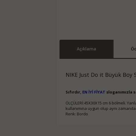
Açıklama
Öd
NIKE Just Do it Büyük Boy S
Sıfırdır,
EN İYİ FİYAT
sloganımızla sa
ÖLÇÜLERİ:45X30X15 cm 6 bölmeli. Yanlarda
kullanımına uygun olup aynı zamanda Di
Renk: Bordo