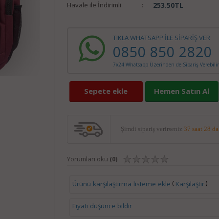
Havale ile İndirimli
:
253.50
TL
TIKLA WHATSAPP İLE SİPARİŞ VER
0850 850 2820
7x24 Whatsapp Üzerinden de Sipariş Verebilir
Sepete ekle
Hemen Satın Al
Şimdi sipariş verirseniz
37 saat 28 d
Yorumları oku
(0)
(
)
Ürünü karşılaştırma listeme ekle
Karşılaştır
Fiyatı düşünce bildir