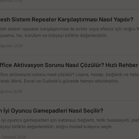
Ağustos 2026
esh Sistem Repeater Karşılaştırması Nasıl Yapılır?
sh sistem repeater karşılaştırması ile eviniz veya ofisiniz için doğru
psama, hız, kurulum ve bütçeyi birlikte değerlendirin.
Ağustos 2026
ffice Aktivasyon Sorunu Nasıl Çözülür? Hızlı Rehber
fice aktivasyon sorunu nasıl çözülür? Lisans, hesap, bağlantı ve hata 
erek Word, Excel ve Outlook'u güvenle hemen etkinleştirin.
Ağustos 2026
n İyi Oyuncu Gamepadleri Nasıl Seçilir?
 iyi oyuncu gamepadleri için kablosuz bağlantı, tetik hassasiyeti, pl
tçeyi birlikte değerlendirin; doğru modeli kolayca seçin.
 Temmuz 2026