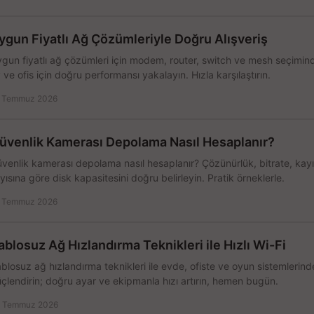
ygun Fiyatlı Ağ Çözümleriyle Doğru Alışveriş
gun fiyatlı ağ çözümleri için modem, router, switch ve mesh seçimin
 ve ofis için doğru performansı yakalayın. Hızla karşılaştırın.
 Temmuz 2026
üvenlik Kamerası Depolama Nasıl Hesaplanır?
venlik kamerası depolama nasıl hesaplanır? Çözünürlük, bitrate, kay
yısına göre disk kapasitesini doğru belirleyin. Pratik örneklerle.
 Temmuz 2026
ablosuz Ağ Hızlandırma Teknikleri ile Hızlı Wi-Fi
blosuz ağ hızlandırma teknikleri ile evde, ofiste ve oyun sistemlerinde
çlendirin; doğru ayar ve ekipmanla hızı artırın, hemen bugün.
 Temmuz 2026