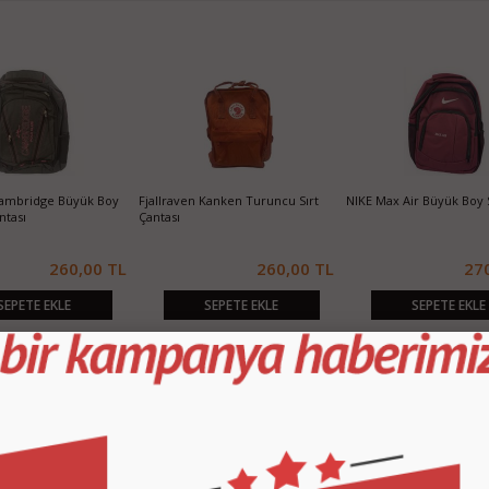
tası
Reebok Büyük Boy Pembe Sırt
NIKE Büyük Boy Okul Sırt Çantası .
Fjallrave
Çantası
TL
270,00 TL
420,00 TL
SEPETE EKLE
SEPETE EKLE