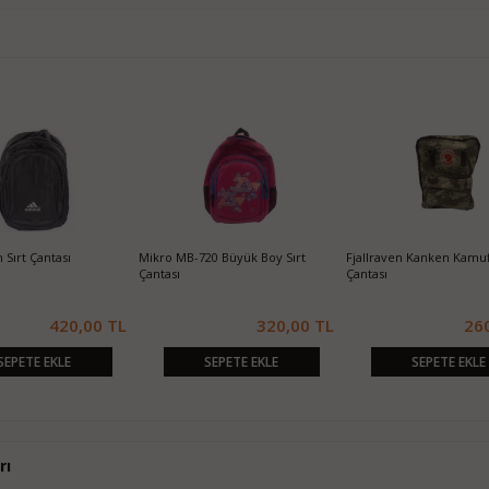
ven Kanken Sanat Kamuflaj
NIKE Büyük Boy Okul Sırt Çantası .
Cacharel Siyah Deri 
tası
260,00 TL
420,00 TL
1
SEPETE EKLE
SEPETE EKLE
SEPETE 
rı