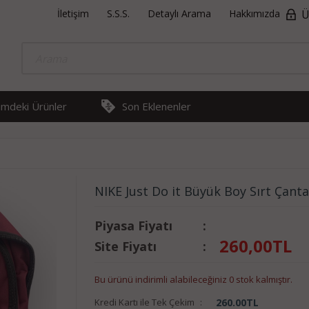
İletişim
S.S.S.
Detaylı Arama
Hakkımızda
Ü
rimdeki Ürünler
Son Eklenenler
NIKE Just Do it Büyük Boy Sırt Çanta
Piyasa Fiyatı
:
260,00
TL
Site Fiyatı
:
Bu ürünü indirimli alabileceğiniz 0 stok kalmıştır.
Kredi Kartı ile Tek Çekim
:
260.00
TL