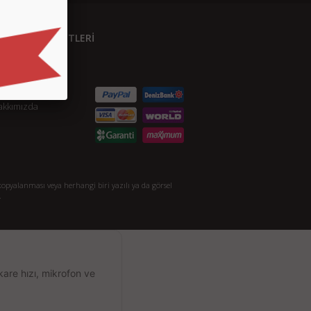
ÜŞTERİ HİZMETLERİ
etişim
S.S.
taylı Arama
akkımızda
opyalanması veya herhangi biri yazılı ya da görsel
.
kare hızı, mikrofon ve