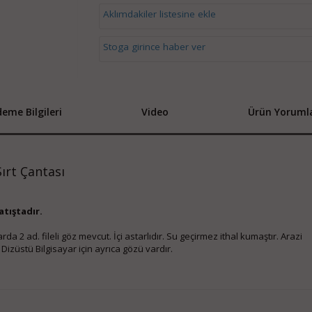
Aklımdakiler listesine ekle
Stoga girince haber ver
eme Bilgileri
Video
Ürün Yorumla
ırt Çantası
tıştadır.
 2 ad. fileli göz mevcut. İçi astarlıdır. Su geçirmez ithal kumaştır. Arazi
züstü Bilgisayar için ayrıca gözü vardır.