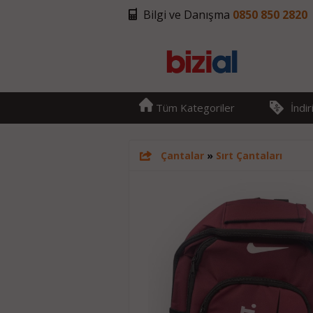
Bilgi ve Danışma
0850 850 2820
Tüm Kategoriler
İndi
Çantalar
»
Sırt Çantaları