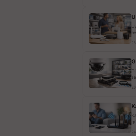
U
Uy
ev
28
G
Gü
sa
26
K
Ka
gü
24