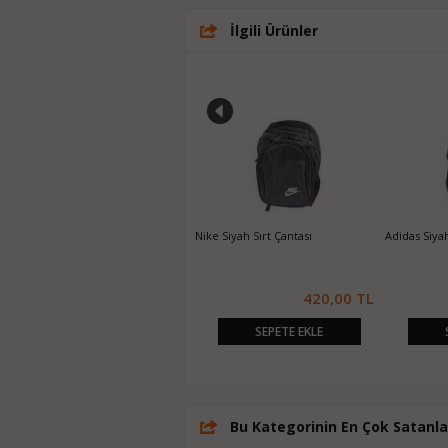
İlgili Ürünler
Mikro MB-720 Büyük Boy Sırt
Fjallraven Kanken Kamuflaj Sırt
Fjallra
Çantası
Çantası
Sırt Çan
 TL
320,00 TL
260,00 TL
SEPETE EKLE
SEPETE EKLE
Bu Kategorinin En Çok Satanla