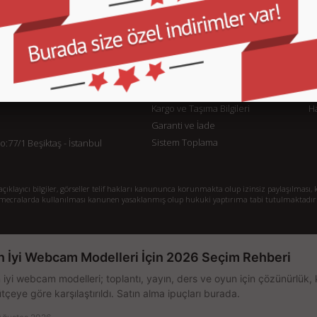
KURUMSAL
M
İletişim
İl
Sipariş Takibi
S.
Gizlilik ve Kullanım Şartları
De
Kargo ve Taşıma Bilgileri
H
Garanti ve İade
Sistem Toplama
77/1 Beşiktaş - İstanbul
klayıcı bilgiler, görseller telif hakları kanununca korunmakta olup izinsiz paylaşılması, k
mecralarda kullanılması kanunen yasaklanmış olup hukuki yaptırıma tabi tutulmaktadır
n İyi Webcam Modelleri İçin 2026 Seçim Rehberi
 iyi webcam modelleri; toplantı, yayın, ders ve oyun için çözünürlük, 
tçeye göre karşılaştırıldı. Satın alma ipuçları burada.