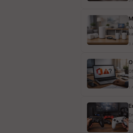
5 
M
Me
ka
3 
O
Of
ed
1 
E
En
bü
30