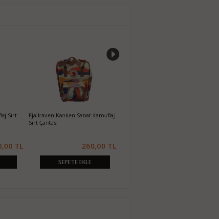
Sırt Çantası
Kanken Uniseks Sırt Çantası
Fjallraven Kanken Siyah Sırt Çant
.100,00 TL
110,00 TL
260,00 T
EKLE
SEPETE EKLE
SEPETE EKLE