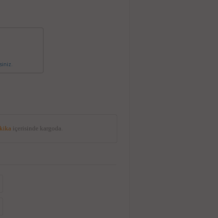
siniz.
akika
içerisinde kargoda.