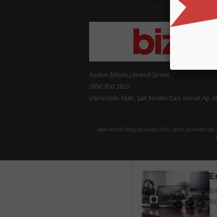
Avalon Bilişim Limited Şirketi
0850 850 2820
Vişnezade Mah. Şair Nedim Cad. Konak Ap. No:
www.bizial.shop bulunan tüm ürün ürünlere ait açı
E
En
bü