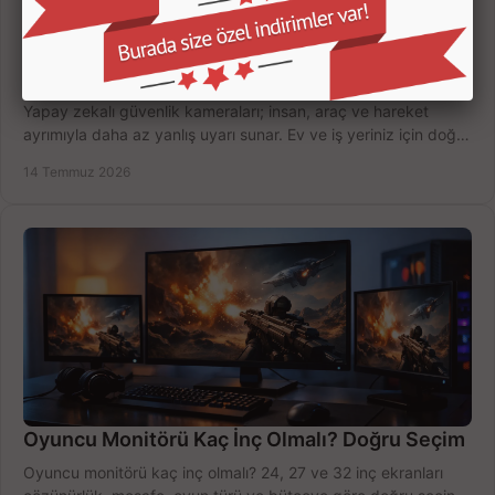
Yapay Zekalı Güvenlik Kameraları Nasıl Seçilir?
Yapay zekalı güvenlik kameraları; insan, araç ve hareket
ayrımıyla daha az yanlış uyarı sunar. Ev ve iş yeriniz için doğru
modeli, fiyatı karşılaştırın.
14 Temmuz 2026
Oyuncu Monitörü Kaç İnç Olmalı? Doğru Seçim
Oyuncu monitörü kaç inç olmalı? 24, 27 ve 32 inç ekranları