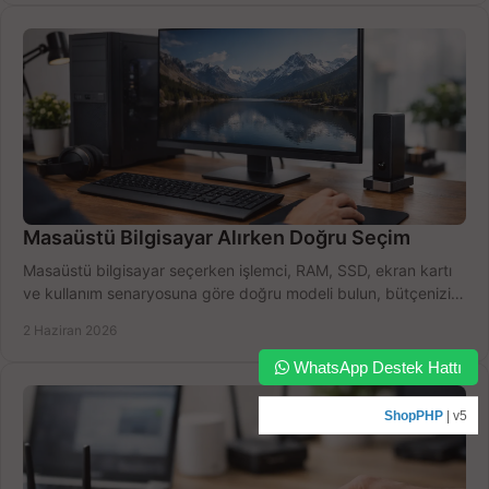
Masaüstü Bilgisayar Alırken Doğru Seçim
Masaüstü bilgisayar seçerken işlemci, RAM, SSD, ekran kartı
ve kullanım senaryosuna göre doğru modeli bulun, bütçenizi
boşa harcamayın.
2 Haziran 2026
WhatsApp Destek Hattı
ShopPHP
| v5