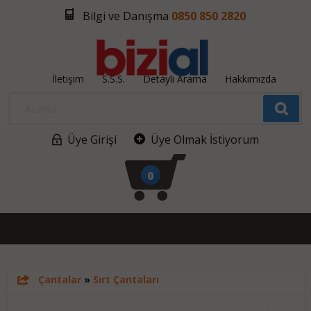
Bilgi ve Danışma
0850 850 2820
İletişim
S.S.S.
Detaylı Arama
Hakkımızda
Üye Girişi
Üye Olmak İstiyorum
0
Çantalar
»
Sırt Çantaları