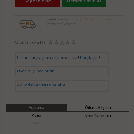
Sepete ekle
Hemen Satın Al
Şimdi sipariş verirseniz
95 saat 01 dakika
içerisinde kargoda.
Yorumları oku
(0)
(
)
Ürünü karşılaştırma listeme ekle
Karşılaştır
Fiyatı düşünce bildir
Aklımdakiler listesine ekle
Açıklama
Ödeme Bilgileri
Video
Ürün Yorumları
SSS