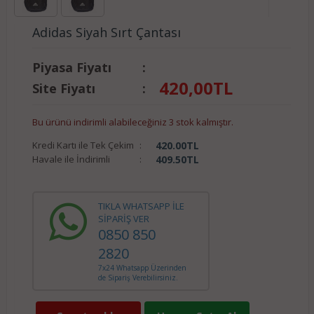
Adidas Siyah Sırt Çantası
Piyasa Fiyatı
:
420,00
TL
Site Fiyatı
:
Bu ürünü indirimli alabileceğiniz 3 stok kalmıştır.
Kredi Kartı ile Tek Çekim
:
420.00
TL
Havale ile İndirimli
:
409.50
TL
TIKLA WHATSAPP İLE
SİPARİŞ VER
0850 850
2820
7x24 Whatsapp Üzerinden
de Sipariş Verebilirsiniz.