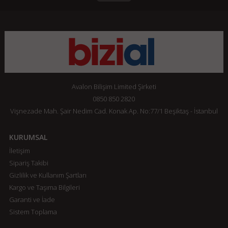
Avalon Bilişim Limited Şirketi
0850 850 2820
Vişnezade Mah. Şair Nedim Cad. Konak Ap. No:77/1 Beşiktaş - İstanbul
KURUMSAL
İletişim
Sipariş Takibi
Gizlilik ve Kullanım Şartları
Kargo ve Taşıma Bilgileri
Garanti ve İade
Sistem Toplama