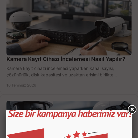
Kamera Kayıt Cihazı İncelemesi Nasıl Yapılır?
Kamera kayıt cihazı incelemesi yaparken kanal sayısı,
çözünürlük, disk kapasitesi ve uzaktan erişimi birlikte
değerlendirin; bütçenizi doğru yönetin.
16 Temmuz 2026