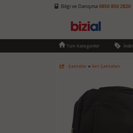
Bilgi ve Danışma
0850 850 2820
Tüm Kategoriler
İndi
Çantalar
»
Sırt Çantaları