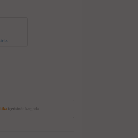
siniz.
akika
içerisinde kargoda.