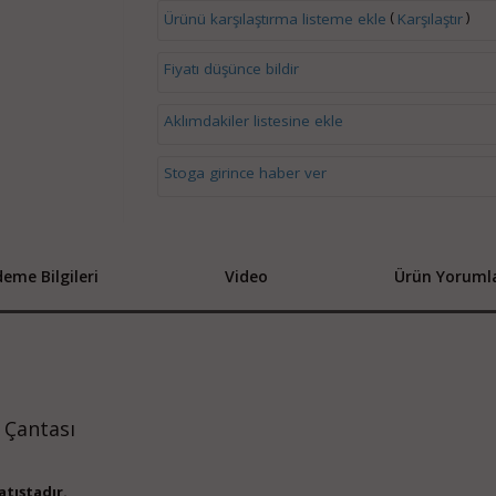
(
)
Ürünü karşılaştırma listeme ekle
Karşılaştır
Fiyatı düşünce bildir
Aklımdakiler listesine ekle
Stoga girince haber ver
eme Bilgileri
Video
Ürün Yorumla
 Çantası
tıştadır.