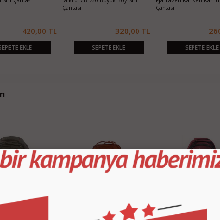
 Sırt Çantası
Mikro MB-720 Büyük Boy Sırt
Fjallraven Kanken Kamufl
Çantası
Çantası
420,00 TL
320,00 TL
26
SEPETE EKLE
SEPETE EKLE
SEPETE EKLE
rı
Cambridge Büyük Boy
Fjallraven Kanken Turuncu Sırt
NIKE Max Air Büyük Boy S
ntası
Çantası