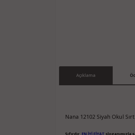
Açıklama
Öd
Nana 12102 Siyah Okul Sırt
Sıfırdır,
EN İYİ FİYAT
sloganımızla sa