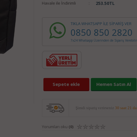
Havale ile İndirimli
:
253.50
TL
TIKLA WHATSAPP İLE SİPARİŞ VER
0850 850 2820
7x24 Whatsapp Üzerinden de Sipariş Verebilir
Sepete ekle
Hemen Satın Al
Şimdi sipariş verirseniz
30 saat 21 d
Yorumları oku
(0)