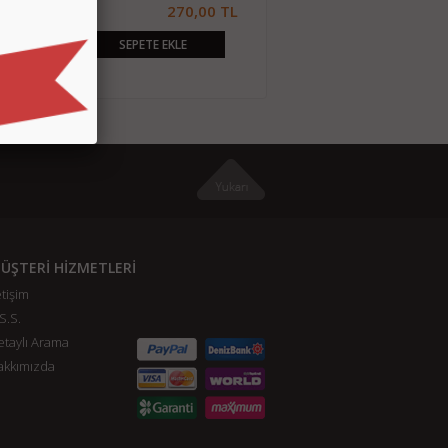
0,00 TL
270,00 TL
420,00 TL
SEPETE EKLE
SEPETE EKLE
ÜŞTERİ HİZMETLERİ
etişim
S.S.
taylı Arama
akkımızda