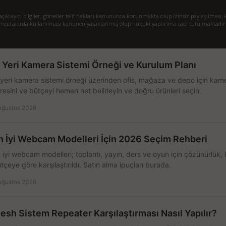
klayıcı bilgiler, görseller telif hakları kanununca korunmakta olup izinsiz paylaşılması, k
mecralarda kullanılması kanunen yasaklanmış olup hukuki yaptırıma tabi tutulmaktadır
ş Yeri Kamera Sistemi Örneği ve Kurulum Planı
 yeri kamera sistemi örneği üzerinden ofis, mağaza ve depo için kamer
resini ve bütçeyi hemen net belirleyin ve doğru ürünleri seçin.
Ağustos 2026
n İyi Webcam Modelleri İçin 2026 Seçim Rehberi
 iyi webcam modelleri; toplantı, yayın, ders ve oyun için çözünürlük, 
tçeye göre karşılaştırıldı. Satın alma ipuçları burada.
Ağustos 2026
esh Sistem Repeater Karşılaştırması Nasıl Yapılır?