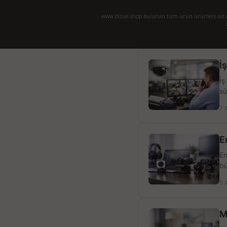
www.bizial.shop bulunan tüm ürün ürünlere ait açı
İ
İş
sü
7 
E
En
bü
5 
M