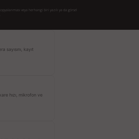
opyalanması veya herhangi biri yazılı ya da görsel
.
a sayısını, kayıt
kare hızı, mikrofon ve