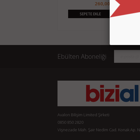
930,00 TL
260,00 TL
SEPETE EKLE
SEPETE EKLE
Ebülten Aboneliği
Avalon Bilişim Limited Şirketi
0850 850 2820
Vişnezade Mah. Şair Nedim Cad. Konak Ap. No: