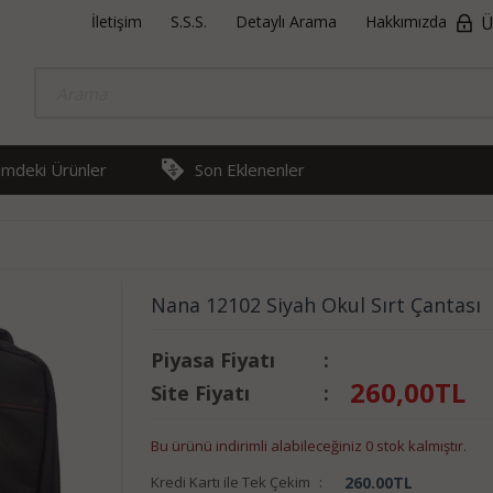
İletişim
S.S.S.
Detaylı Arama
Hakkımızda
Ü
rimdeki Ürünler
Son Eklenenler
Nana 12102 Siyah Okul Sırt Çantası
Piyasa Fiyatı
:
260,00
TL
Site Fiyatı
:
Bu ürünü indirimli alabileceğiniz 0 stok kalmıştır.
Kredi Kartı ile Tek Çekim
:
260.00
TL