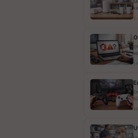
Me
ka
3 
O
Of
ed
1 
E
En
bü
30
U
Uy