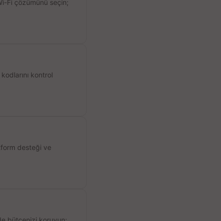
 Wi-Fi çözümünü seçin;
kodlarını kontrol
atform desteği ve
de bütçenizi koruyun;