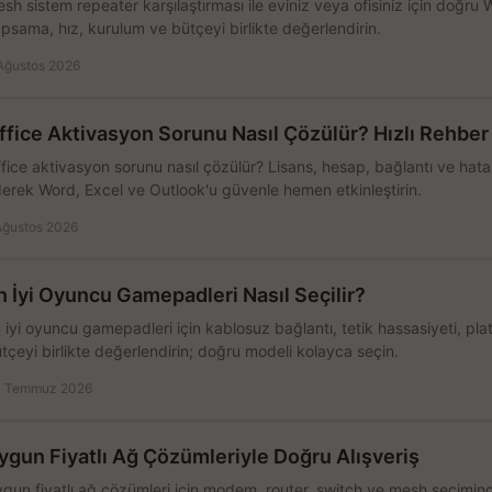
sh sistem repeater karşılaştırması ile eviniz veya ofisiniz için doğru
psama, hız, kurulum ve bütçeyi birlikte değerlendirin.
Ağustos 2026
ffice Aktivasyon Sorunu Nasıl Çözülür? Hızlı Rehber
fice aktivasyon sorunu nasıl çözülür? Lisans, hesap, bağlantı ve hata 
erek Word, Excel ve Outlook'u güvenle hemen etkinleştirin.
Ağustos 2026
n İyi Oyuncu Gamepadleri Nasıl Seçilir?
 iyi oyuncu gamepadleri için kablosuz bağlantı, tetik hassasiyeti, pl
tçeyi birlikte değerlendirin; doğru modeli kolayca seçin.
 Temmuz 2026
ygun Fiyatlı Ağ Çözümleriyle Doğru Alışveriş
gun fiyatlı ağ çözümleri için modem, router, switch ve mesh seçimin