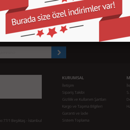
260,00 TL
260,00 TL
27
SEPETE EKLE
SEPETE EKLE
SEPETE EKLE
KURUMSAL
M
İletişim
İl
Sipariş Takibi
S.
Gizlilik ve Kullanım Şartları
De
Kargo ve Taşıma Bilgileri
H
Garanti ve İade
Sistem Toplama
77/1 Beşiktaş - İstanbul