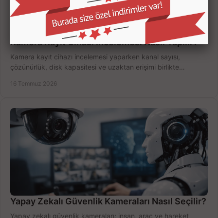
Kamera Kayıt Cihazı İncelemesi Nasıl Yapılır?
Kamera kayıt cihazı incelemesi yaparken kanal sayısı,
çözünürlük, disk kapasitesi ve uzaktan erişimi birlikte
değerlendirin; bütçenizi doğru yönetin.
16 Temmuz 2026
Yapay Zekalı Güvenlik Kameraları Nasıl Seçilir?
Yapay zekalı güvenlik kameraları; insan, araç ve hareket