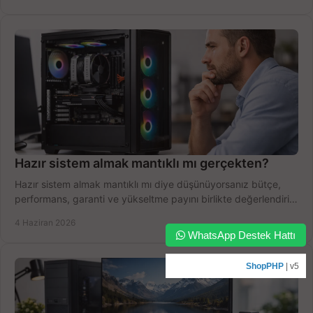
Hazır sistem almak mantıklı mı gerçekten?
Hazır sistem almak mantıklı mı diye düşünüyorsanız bütçe,
performans, garanti ve yükseltme payını birlikte değerlendirin,
doğru seçin.
4 Haziran 2026
WhatsApp Destek Hattı
ShopPHP
| v5