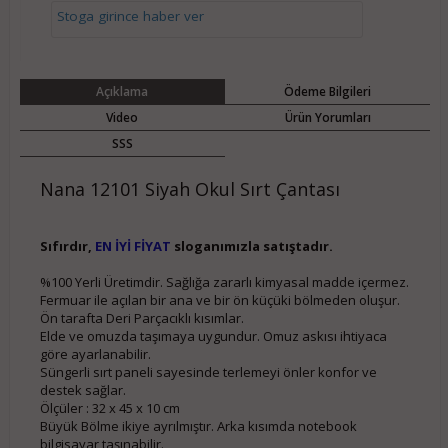
Stoga girince haber ver
Açıklama
Ödeme Bilgileri
Video
Ürün Yorumları
SSS
Nana 12101 Siyah Okul Sırt Çantası
Sıfırdır,
EN İYİ FİYAT
sloganımızla satıştadır.
%100 Yerli Üretimdir. Sağlığa zararlı kimyasal madde içermez.
Fermuar ile açılan bir ana ve bir ön küçüki bölmeden oluşur.
Ön tarafta Deri Parçacıklı kısımlar.
Elde ve omuzda taşımaya uygundur. Omuz askısı ihtiyaca
göre ayarlanabilir.
Süngerli sırt paneli sayesinde terlemeyi önler konfor ve
destek sağlar.
Ölçüler : 32 x 45 x 10 cm
Büyük Bölme ikiye ayrılmıştır. Arka kısımda notebook
bilgisayar taşınabilir.