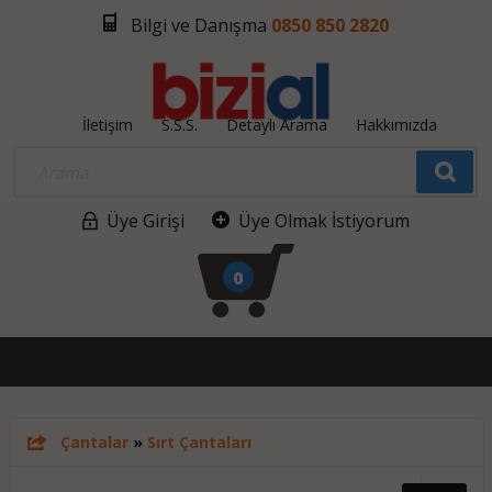
Bilgi ve Danışma
0850 850 2820
İletişim
S.S.S.
Detaylı Arama
Hakkımızda
Üye Girişi
Üye Olmak İstiyorum
0
Çantalar
»
Sırt Çantaları