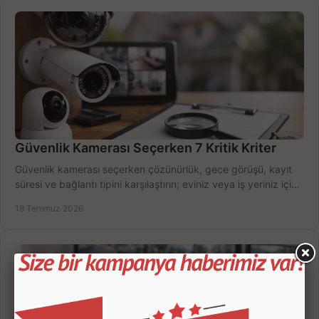
Güvenlik Kamerası Seçerken 7 Kritik Kriter
Güvenlik kamerası seçerken çözünürlük, gece görüşü, kayıt
süresi ve bağlantı tipini karşılaştırın; eviniz veya iş yeriniz için
doğru sistemi hemen seçin.
18 Temmuz 2026