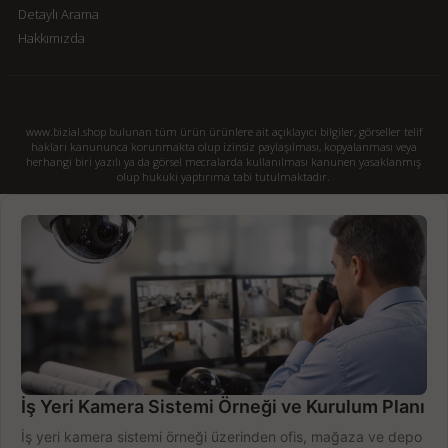
Detaylı Arama
Hakkımızda
www.bizial.shop bulunan tüm ürün ürünlere ait açıklayıcı bilgiler, görseller telif
hakları kanununca korunmakta olup izinsiz paylaşılması, kopyalanması veya
herhangi biri yazılı ya da görsel mecralarda kullanılması kanunen yasaklanmış
olup hukuki yaptırıma tabi tutulmaktadır.
İş Yeri Kamera Sistemi Örneği ve Kurulum Planı
İş yeri kamera sistemi örneği üzerinden ofis, mağaza ve depo