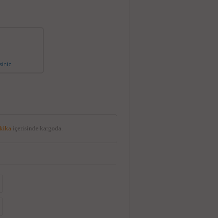
siniz.
akika
içerisinde kargoda.