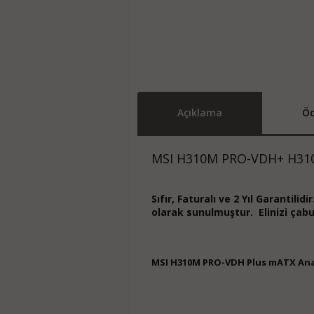
Açıklama
Öd
MSI H310M PRO-VDH+ H31
Sıfır, Faturalı ve 2 Yıl Garantilid
olarak sunulmuştur. Elinizi çabuk
MSI H310M PRO-VDH Plus mATX Anak