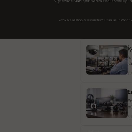
Vişnezade Mah. Şair Nedim Cad. Konak Ap. No:
www.bizial.shop bulunan tüm ürün ürünlere ait açı
İ
İş
sü
7 
E
En
bü
5 