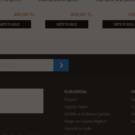
320,00 TL
750,00 TL
35
SEPETE EKLE
SEPETE EKLE
SEPETE EKL
KURUMSAL
M
İletişim
İl
Sipariş Takibi
S.
Gizlilik ve Kullanım Şartları
De
Kargo ve Taşıma Bilgileri
H
Garanti ve İade