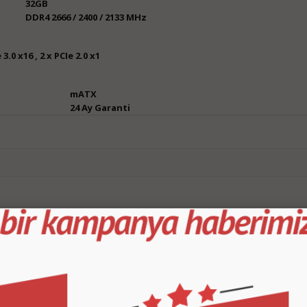
32GB
DDR4 2666 / 2400 / 2133 MHz
aları
 3.0 x16 , 2 x PCIe 2.0 x1
mATX
24 Ay Garanti