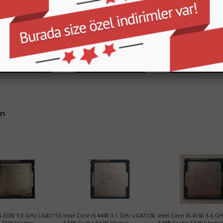
i3-6100T 3.2 GHz
Intel Core i3-7100 3.9 GHz LGA1151
Intel Core i7-870 2.93 
MB Cache 35 W İşlemci
3 MB Cache 51 W İşlemci
8 MB Cache 95 W İşlemc
450,00 TL
800,00 TL
75
SEPETE EKLE
SEPETE EKLE
SEPETE EKLE
rı
 i5-3550S 3.0 GHz
Intel Core i5 4460 3.2 GHz LGA1150
Intel Core i5-3470 3.2 
MB Cache 65 W İşlemci
6 MB Cache 84 W İşlemci
6 MB Cache 77 W İşlemc