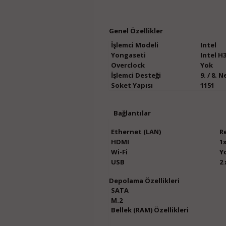
Genel Özellikler
İşlemci Modeli
Intel
Yongaseti
Intel H
Overclock
Yok
İşlemci Desteği
9. / 8. 
Soket Yapısı
1151
Bağlantıl
Ethernet (LAN)
R
HDMI
1
Wi-Fi
Y
USB
2 
Depolama Özel
SATA
M.2
Bellek (RAM) Özellikl