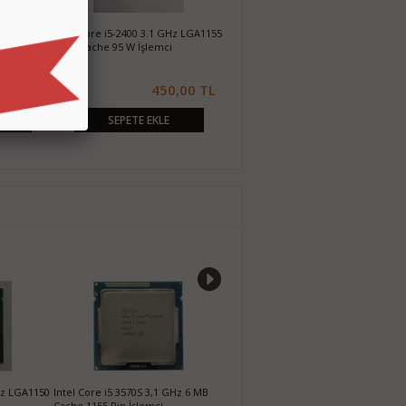
GHz LGA1156
Intel Core i7-860 2.8 GHz LGA1156 8
i
MB Cache 95 W İşlemci
0,00 TL
750,00 TL
SEPETE EKLE
GHz LGA1155
Intel Core i5-3450 3.1 GHz LGA1155
i
6 MB Cache 77 W İşlemci