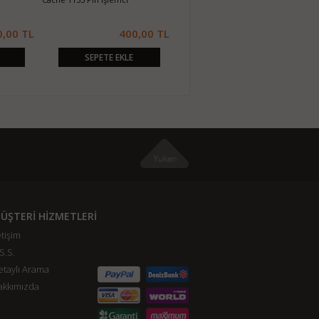
0,00 TL
320,00 TL
E
SEPETE EKLE
ÜŞTERİ HİZMETLERİ
etişim
S.S.
taylı Arama
akkımızda