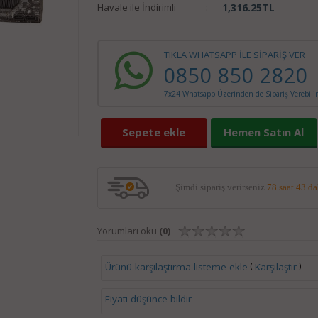
Havale ile İndirimli
:
1,316.25
TL
TIKLA WHATSAPP İLE SİPARİŞ VER
0850 850 2820
7x24 Whatsapp Üzerinden de Sipariş Verebilir
Sepete ekle
Hemen Satın Al
Şimdi sipariş verirseniz
78 saat 43 d
Yorumları oku
(0)
(
)
Ürünü karşılaştırma listeme ekle
Karşılaştır
Fiyatı düşünce bildir