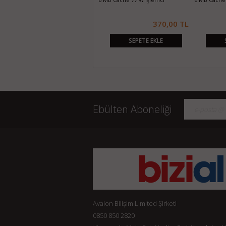
Anakart
400,00 TL
1.350,00 TL
SEPETE EKLE
SEPETE EKLE
Ebülten Aboneliği
Avalon Bilişim Limited Şirketi
0850 850 2820