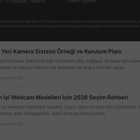
Sistem Toplama
77/1 Beşiktaş - İstanbul
klayıcı bilgiler, görseller telif hakları kanununca korunmakta olup izinsiz paylaşılması, k
mecralarda kullanılması kanunen yasaklanmış olup hukuki yaptırıma tabi tutulmaktadır
ş Yeri Kamera Sistemi Örneği ve Kurulum Planı
 yeri kamera sistemi örneği üzerinden ofis, mağaza ve depo için kamer
resini ve bütçeyi hemen net belirleyin ve doğru ürünleri seçin.
Ağustos 2026
n İyi Webcam Modelleri İçin 2026 Seçim Rehberi
 iyi webcam modelleri; toplantı, yayın, ders ve oyun için çözünürlük, 
tçeye göre karşılaştırıldı. Satın alma ipuçları burada.
Ağustos 2026