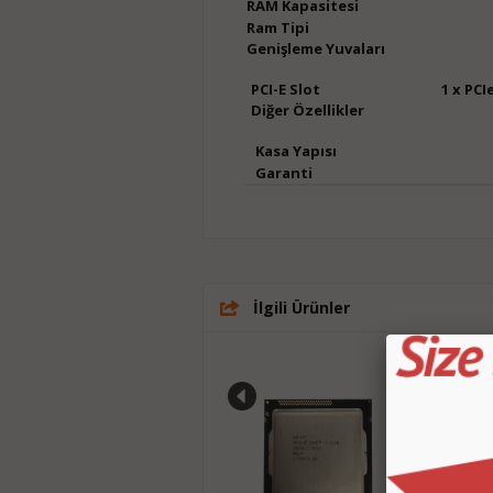
RAM Kapasitesi
Ram Tipi
Genişleme Yuv
PCI-E Slot
1 x PCIe
Diğer Özellikler
Kasa Yapısı
Garanti
İlgili Ürünler