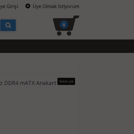
ye Girişi
Üye Olmak İstiyorum
0
z DDR4 mATX Anakart
Stokta yok