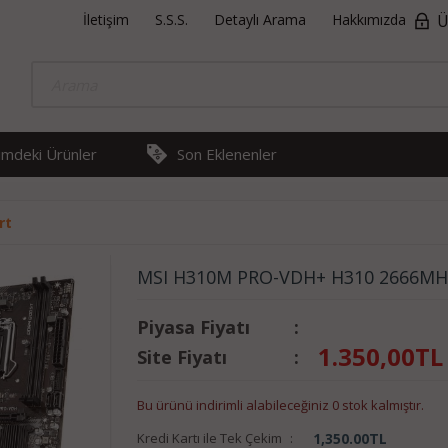
İletişim
S.S.S.
Detaylı Arama
Hakkımızda
Ü
rimdeki Ürünler
Son Eklenenler
rt
MSI H310M PRO-VDH+ H310 2666MH
Piyasa Fiyatı
:
1.350,00
TL
Site Fiyatı
:
Bu ürünü indirimli alabileceğiniz 0 stok kalmıştır.
Kredi Kartı ile Tek Çekim
:
1,350.00
TL