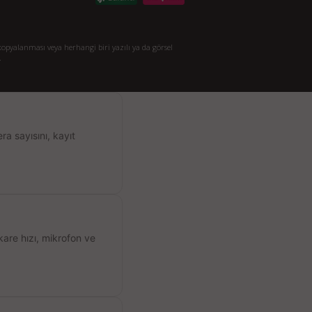
opyalanması veya herhangi biri yazılı ya da görsel
.
a sayısını, kayıt
kare hızı, mikrofon ve