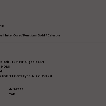
310
Nesil Intel Core / Pentium Gold / Celeron
ar
ealtek RTL8111H Gigabit LAN
x HDMI
ok
x USB 3.1 Gen1 Type-A, 4 x USB 2.0
likleri
4x SATA3
Yok
eri