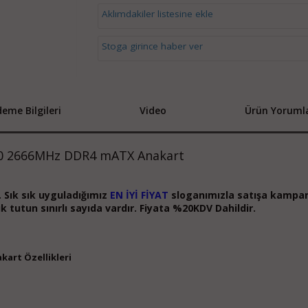
Aklımdakiler listesine ekle
Stoga girince haber ver
eme Bilgileri
Video
Ürün Yorumla
0 2666MHz DDR4 mATX Anakart
ir. Sık sık uyguladığımız
EN İYİ FİYAT
sloganımızla satışa kampan
 tutun sınırlı sayıda vardır. Fiyata %20KDV Dahildir.
art Özellikleri