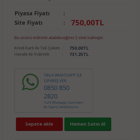
Piyasa Fiyatı
:
750,00
TL
Site Fiyatı
:
Bu ürünü indirimli alabileceğiniz 2 stok kalmıştır.
Kredi Kartı ile Tek Çekim
:
750.00
TL
Havale ile İndirimli
:
731.25
TL
TIKLA WHATSAPP İLE
SİPARİŞ VER
0850 850
2820
7x24 Whatsapp Üzerinden
de Sipariş Verebilirsiniz.
Sepete ekle
Hemen Satın Al