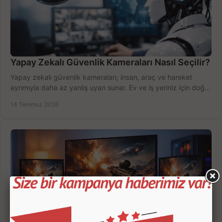
Yapay Zekalı Güvenlik Kameraları Nasıl Seçilir?
Yapay zekalı güvenlik kameraları; insan, araç ve hareket
ayrımıyla daha az yanlış uyarı sunar. Ev ve iş yeriniz için doğru
modeli, fiyatı karşılaştırın.
14 Temmuz 2026