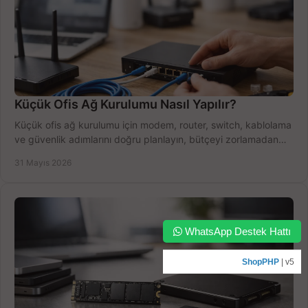
Küçük Ofis Ağ Kurulumu Nasıl Yapılır?
Küçük ofis ağ kurulumu için modem, router, switch, kablolama
ve güvenlik adımlarını doğru planlayın, bütçeyi zorlamadan
verim alın.
31 Mayıs 2026
WhatsApp Destek Hattı
ShopPHP
| v5