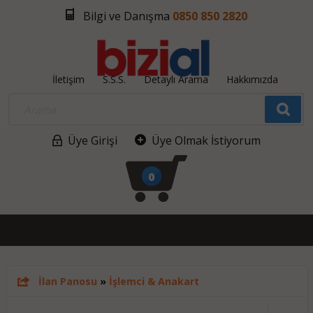
Bilgi ve Danışma
0850 850 2820
İletişim
S.S.S.
Detaylı Arama
Hakkımızda
Üye Girişi
Üye Olmak İstiyorum
0
İlan Panosu
»
İşlemci & Anakart