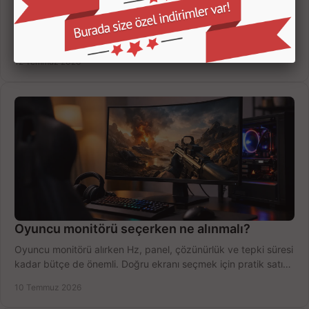
Oyuncu Monitörü Kaç İnç Olmalı? Doğru Seçim
Oyuncu monitörü kaç inç olmalı? 24, 27 ve 32 inç ekranları
çözünürlük, mesafe, oyun türü ve bütçeye göre doğru seçin,
fırsatları değerlendirin, inceleyin.
12 Temmuz 2026
Oyuncu monitörü seçerken ne alınmalı?
Oyuncu monitörü alırken Hz, panel, çözünürlük ve tepki süresi
kadar bütçe de önemli. Doğru ekranı seçmek için pratik satın
alma rehberi.
10 Temmuz 2026