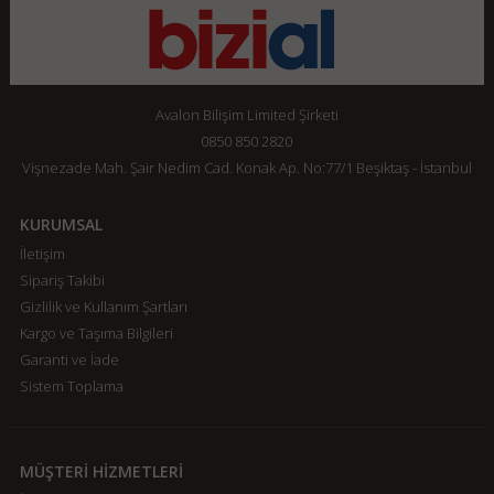
Avalon Bilişim Limited Şirketi
0850 850 2820
Vişnezade Mah. Şair Nedim Cad. Konak Ap. No:77/1 Beşiktaş - İstanbul
KURUMSAL
İletişim
Sipariş Takibi
Gizlilik ve Kullanım Şartları
Kargo ve Taşıma Bilgileri
Garanti ve İade
Sistem Toplama
MÜŞTERİ HİZMETLERİ