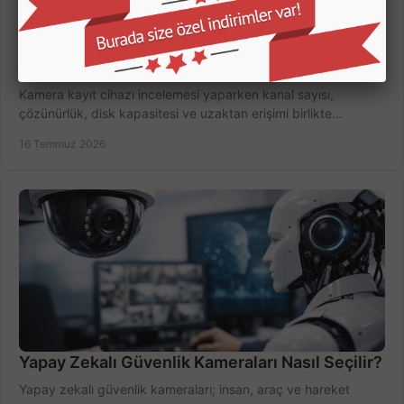
Kamera Kayıt Cihazı İncelemesi Nasıl Yapılır?
Kamera kayıt cihazı incelemesi yaparken kanal sayısı,
çözünürlük, disk kapasitesi ve uzaktan erişimi birlikte
değerlendirin; bütçenizi doğru yönetin.
16 Temmuz 2026
Yapay Zekalı Güvenlik Kameraları Nasıl Seçilir?
Yapay zekalı güvenlik kameraları; insan, araç ve hareket