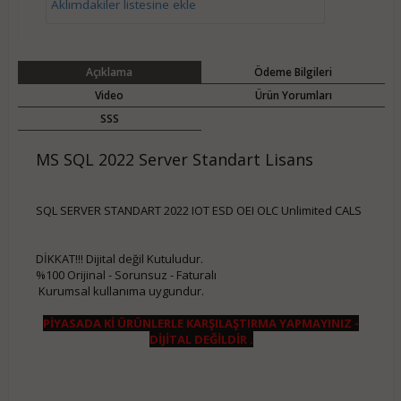
Aklımdakiler listesine ekle
Açıklama
Ödeme Bilgileri
Video
Ürün Yorumları
SSS
MS SQL 2022 Server Standart Lisans
SQL SERVER STANDART 2022 IOT ESD OEI OLC Unlimited CALS​
DİKKAT!!! Dijital değil Kutuludur.
%100 Orijinal - Sorunsuz - Faturalı
Kurumsal kullanıma uygundur.
PİYASADA Kİ ÜRÜNLERLE KARŞILAŞTIRMA YAPMAYINIZ -
DİJİTAL DEĞİLDİR .