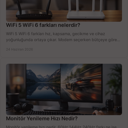
WiFi 5 WiFi 6 farkları nelerdir?
WiFi 5 WiFi 6 farkları hız, kapsama, gecikme ve cihaz
yoğunluğunda ortaya çıkar. Modem seçerken bütçeye göre
doğru kararı verin.
24 Haziran 2026
Monitör Yenileme Hızı Nedir?
Monitör yenileme hızı nedir, 60Hz 144Hz 240Hz farkı ne işe