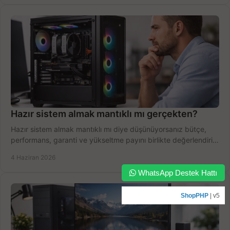
Hazır sistem almak mantıklı mı gerçekten?
Hazır sistem almak mantıklı mı diye düşünüyorsanız bütçe,
performans, garanti ve yükseltme payını birlikte değerlendirin,
doğru seçin.
4 Haziran 2026
WhatsApp Destek Hattı
ShopPHP
| v5