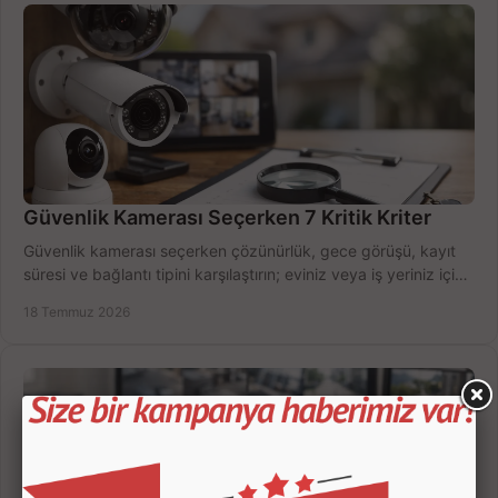
Güvenlik Kamerası Seçerken 7 Kritik Kriter
Güvenlik kamerası seçerken çözünürlük, gece görüşü, kayıt
süresi ve bağlantı tipini karşılaştırın; eviniz veya iş yeriniz için
doğru sistemi hemen seçin.
18 Temmuz 2026