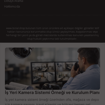
Detaylı Arama
Hakkımızda
www.bizial.shop bulunan tüm ürün ürünlere ait açıklayıcı bilgiler, görseller telif
hakları kanununca korunmakta olup izinsiz paylaşılması, kopyalanması veya
herhangi biri yazılı ya da görsel mecralarda kullanılması kanunen yasaklanmış
olup hukuki yaptırıma tabi tutulmaktadır.
İş Yeri Kamera Sistemi Örneği ve Kurulum Planı
İş yeri kamera sistemi örneği üzerinden ofis, mağaza ve depo
için kamera sayısını, kayıt süresini ve bütçeyi hemen net