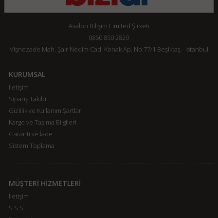
Avalon Bilişim Limited Şirketi
0850 850 2820
Vişnezade Mah. Şair Nedim Cad. Konak Ap. No:77/1 Beşiktaş - İstanbul
KURUMSAL
İletişim
Sipariş Takibi
Gizlilik ve Kullanım Şartları
Kargo ve Taşıma Bilgileri
Garanti ve İade
Sistem Toplama
MÜŞTERİ HİZMETLERİ
İletişim
S.S.S.