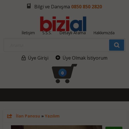
Bilgi ve Danışma
0850 850 2820
İletişim
S.S.S.
Detaylı Arama
Hakkımızda
Üye Girişi
Üye Olmak İstiyorum
0
İlan Panosu
»
Yazılım