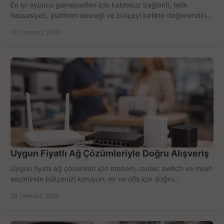
En iyi oyuncu gamepadleri için kablosuz bağlantı, tetik
hassasiyeti, platform desteği ve bütçeyi birlikte değerlendirin;
doğru modeli kolayca seçin.
30 Temmuz 2026
Uygun Fiyatlı Ağ Çözümleriyle Doğru Alışveriş
Uygun fiyatlı ağ çözümleri için modem, router, switch ve mesh
seçiminde bütçenizi koruyun; ev ve ofis için doğru
performansı yakalayın. Hızla karşılaştırın.
28 Temmuz 2026