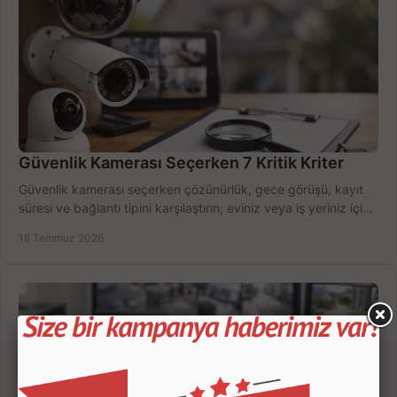
Güvenlik Kamerası Seçerken 7 Kritik Kriter
Güvenlik kamerası seçerken çözünürlük, gece görüşü, kayıt
süresi ve bağlantı tipini karşılaştırın; eviniz veya iş yeriniz için
doğru sistemi hemen seçin.
18 Temmuz 2026