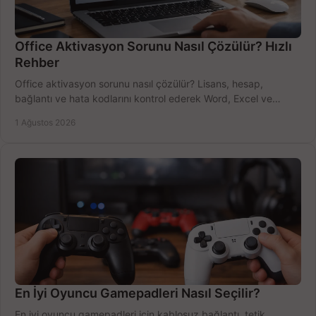
Office Aktivasyon Sorunu Nasıl Çözülür? Hızlı
Rehber
Office aktivasyon sorunu nasıl çözülür? Lisans, hesap,
bağlantı ve hata kodlarını kontrol ederek Word, Excel ve
Outlook'u güvenle hemen etkinleştirin.
1 Ağustos 2026
En İyi Oyuncu Gamepadleri Nasıl Seçilir?
En iyi oyuncu gamepadleri için kablosuz bağlantı, tetik