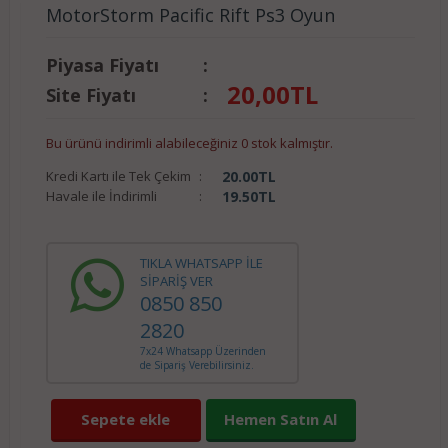
MotorStorm Pacific Rift Ps3 Oyun
Piyasa Fiyatı
:
20,00
TL
Site Fiyatı
:
Bu ürünü indirimli alabileceğiniz 0 stok kalmıştır.
Kredi Kartı ile Tek Çekim
:
20.00
TL
Havale ile İndirimli
:
19.50
TL
TIKLA WHATSAPP İLE
SİPARİŞ VER
0850 850
2820
7x24 Whatsapp Üzerinden
de Sipariş Verebilirsiniz.
Sepete ekle
Hemen Satın Al