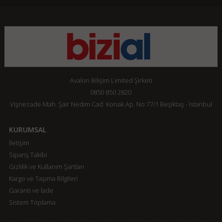
Avalon Bilişim Limited Şirketi
0850 850 2820
Vişnezade Mah. Şair Nedim Cad. Konak Ap. No:77/1 Beşiktaş - İstanbul
KURUMSAL
İletişim
Sipariş Takibi
Gizlilik ve Kullanım Şartları
Kargo ve Taşıma Bilgileri
Garanti ve İade
Sistem Toplama