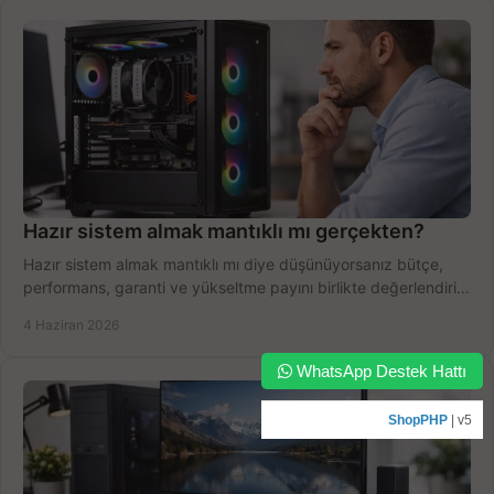
Hazır sistem almak mantıklı mı gerçekten?
Hazır sistem almak mantıklı mı diye düşünüyorsanız bütçe,
performans, garanti ve yükseltme payını birlikte değerlendirin,
doğru seçin.
4 Haziran 2026
WhatsApp Destek Hattı
ShopPHP
| v5