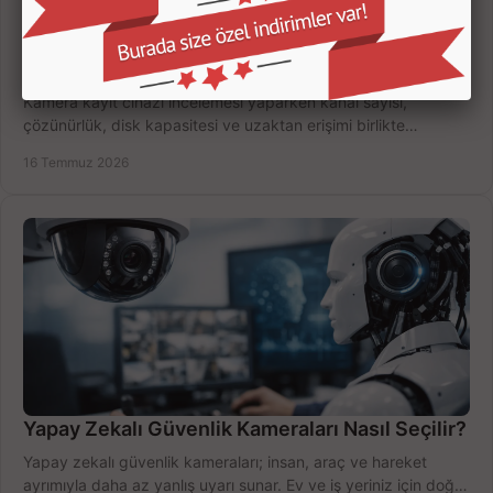
Kamera Kayıt Cihazı İncelemesi Nasıl Yapılır?
Kamera kayıt cihazı incelemesi yaparken kanal sayısı,
çözünürlük, disk kapasitesi ve uzaktan erişimi birlikte
değerlendirin; bütçenizi doğru yönetin.
16 Temmuz 2026
Yapay Zekalı Güvenlik Kameraları Nasıl Seçilir?
Yapay zekalı güvenlik kameraları; insan, araç ve hareket
ayrımıyla daha az yanlış uyarı sunar. Ev ve iş yeriniz için doğru