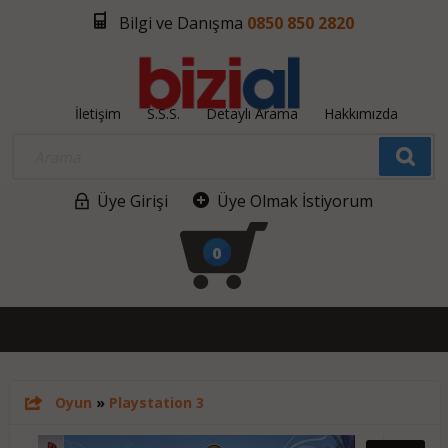
Bilgi ve Danışma
0850 850 2820
İletişim
S.S.S.
Detaylı Arama
Hakkımızda
Üye Girişi
Üye Olmak İstiyorum
0
Oyun
»
Playstation 3