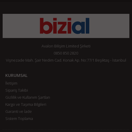
Avalon Bilişim Limited Şirketi
0850 850 2820
Vişnezade Mah. Şair Nedim Cad. Konak Ap. No:77/1 Beşiktaş - İstanbul
KURUMSAL
İletişim
Sipariş Takibi
Gizlilik ve Kullanım Şartları
Kargo ve Taşıma Bilgileri
Garanti ve İade
Sistem Toplama