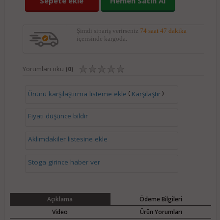
Sepete ekle
Hemen Satın Al
Şimdi sipariş verirseniz
74 saat 47 dakika
içerisinde kargoda.
Yorumları oku
(0)
(
)
Ürünü karşılaştırma listeme ekle
Karşılaştır
Fiyatı düşünce bildir
Aklımdakiler listesine ekle
Stoga girince haber ver
Açıklama
Ödeme Bilgileri
Video
Ürün Yorumları