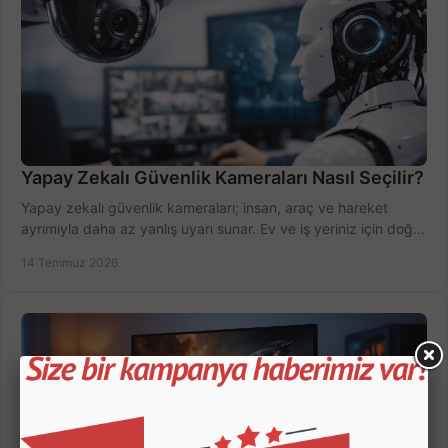
Yapay Zekalı Güvenlik Kameraları Nasıl Seçilir?
Yapay zekalı güvenlik kameraları; insan, araç ve hareket
ayrımıyla daha az yanlış uyarı sunar. Ev ve iş yeriniz için doğru
modeli, fiyatı karşılaştırın.
14 Temmuz 2026