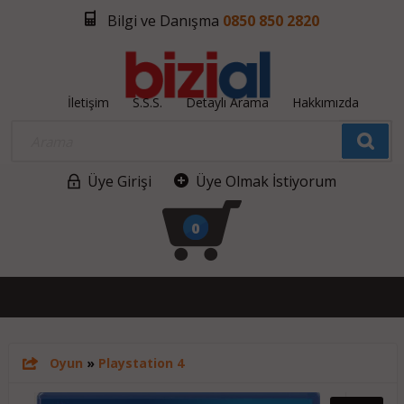
Bilgi ve Danışma
0850 850 2820
İletişim
S.S.S.
Detaylı Arama
Hakkımızda
Üye Girişi
Üye Olmak İstiyorum
0
Oyun
»
Playstation 4