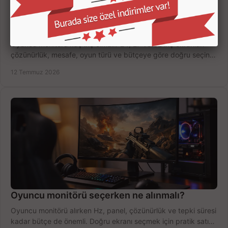
Oyuncu Monitörü Kaç İnç Olmalı? Doğru Seçim
Oyuncu monitörü kaç inç olmalı? 24, 27 ve 32 inç ekranları
çözünürlük, mesafe, oyun türü ve bütçeye göre doğru seçin,
fırsatları değerlendirin, inceleyin.
12 Temmuz 2026
Oyuncu monitörü seçerken ne alınmalı?
Oyuncu monitörü alırken Hz, panel, çözünürlük ve tepki süresi
kadar bütçe de önemli. Doğru ekranı seçmek için pratik satın