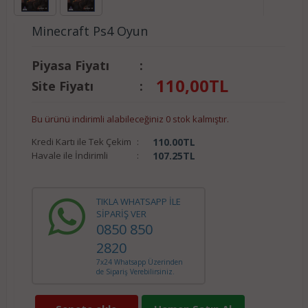
Minecraft Ps4 Oyun
Piyasa Fiyatı
:
110,00
TL
Site Fiyatı
:
Bu ürünü indirimli alabileceğiniz 0 stok kalmıştır.
Kredi Kartı ile Tek Çekim
:
110.00
TL
Havale ile İndirimli
:
107.25
TL
TIKLA WHATSAPP İLE
SİPARİŞ VER
0850 850
2820
7x24 Whatsapp Üzerinden
de Sipariş Verebilirsiniz.