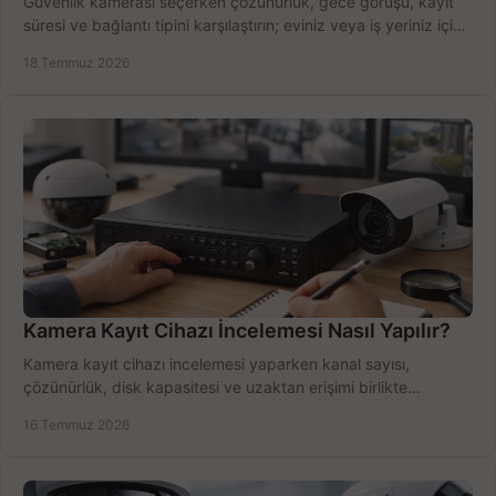
Güvenlik kamerası seçerken çözünürlük, gece görüşü, kayıt
süresi ve bağlantı tipini karşılaştırın; eviniz veya iş yeriniz için
doğru sistemi hemen seçin.
18 Temmuz 2026
Kamera Kayıt Cihazı İncelemesi Nasıl Yapılır?
Kamera kayıt cihazı incelemesi yaparken kanal sayısı,
çözünürlük, disk kapasitesi ve uzaktan erişimi birlikte
değerlendirin; bütçenizi doğru yönetin.
16 Temmuz 2026