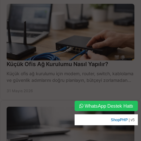
Küçük Ofis Ağ Kurulumu Nasıl Yapılır?
Küçük ofis ağ kurulumu için modem, router, switch, kablolama
ve güvenlik adımlarını doğru planlayın, bütçeyi zorlamadan
verim alın.
31 Mayıs 2026
WhatsApp Destek Hattı
ShopPHP
| v5