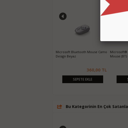
HyperX Pulsefire Haste W. (Black)
Microsoft Bluetooth Mouse Camo
Microsoft® 
Mouse
Design Beyaz
Mouse (BT)
4.101,42 TL
360,00 TL
SEPETE EKLE
SEPETE EKLE
Bu Kategorinin En Çok Satanla