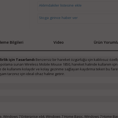
Aklımdakiler listesine ekle
Stoga girince haber ver
eme Bilgileri
Video
Ürün Yorumla
irlik için Tasarlandı
Benzersiz bir hareket özgürlüğü için kablosuz özelli
i depolama sunan Wireless Mobile Mouse 1850, hareket halinde kullanım için
lle de kullanımı kolaydır ve kolay gezinme sağlayan kaydırma tekeri bu fare
m tarzınız için ideal cihaz haline getirir.
e, Windows 7 Enterprise x64, Windows 7 Home Basic, Windows 7 Home Basi