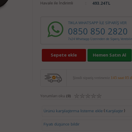
Havale ile İndirimli
:
493.24
TL
TIKLA WHATSAPP İLE SİPARİŞ VER
0850 850 2820
7x24 Whatsapp Üzerinden de Sipariş Verebilir
Sepete ekle
Hemen Satın Al
Şimdi sipariş verirseniz
145 saat 05 
Yorumları oku
(0)
(
)
Ürünü karşılaştırma listeme ekle
Karşılaştır
Fiyatı düşünce bildir