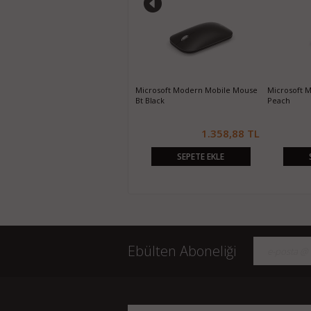
Microsoft Bluetooth Mouse Hwr
Microsoft Modern Mobile Mouse
Microsoft 
Mint
Bt Black
Peach
1.118,57 TL
1.358,88 TL
SEPETE EKLE
SEPETE EKLE
Ebülten Aboneliği