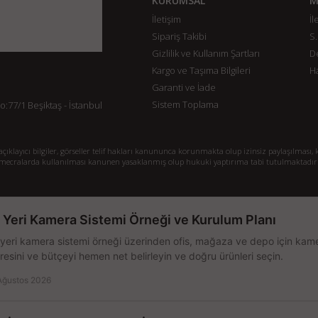
KURUMSAL
M
İletişim
İl
Sipariş Takibi
S.
Gizlilik ve Kullanım Şartları
De
Kargo ve Taşıma Bilgileri
H
Garanti ve İade
Sistem Toplama
77/1 Beşiktaş - İstanbul
klayıcı bilgiler, görseller telif hakları kanununca korunmakta olup izinsiz paylaşılması, k
mecralarda kullanılması kanunen yasaklanmış olup hukuki yaptırıma tabi tutulmaktadır
ş Yeri Kamera Sistemi Örneği ve Kurulum Planı
 yeri kamera sistemi örneği üzerinden ofis, mağaza ve depo için kamer
resini ve bütçeyi hemen net belirleyin ve doğru ürünleri seçin.
Ağustos 2026