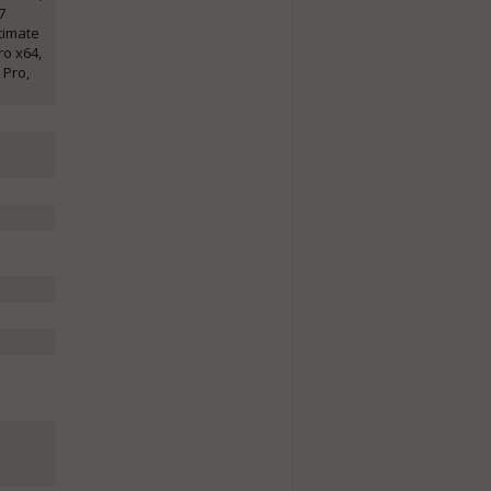
7
timate
o x64,
 Pro,