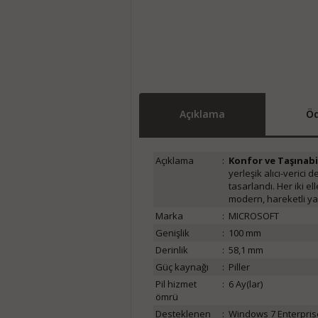
Açıklama
Öd
Açıklama
:
Konfor ve Taşınabil
yerleşik alıcı-veric
tasarlandı. Her iki e
modern, hareketli yaşa
Marka
:
MICROSOFT
Genişlik
:
100 mm
Derinlik
:
58,1 mm
Güç kaynağı
:
Piller
Pil hizmet
:
6 Ay(lar)
ömrü
Desteklenen
:
Windows 7 Enterpris