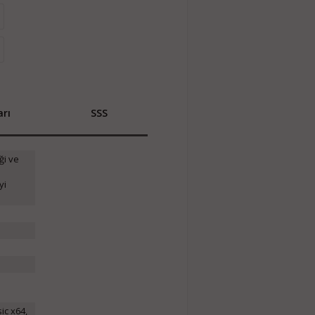
rı
SSS
ği ve
yi
c x64,