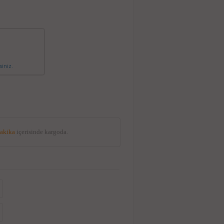
siniz.
dakika
içerisinde kargoda.