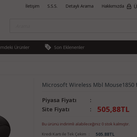
İletişim
S.S.S.
Detaylı Arama
Hakkımızda
Ü
rimdeki Ürünler
Son Eklenenler
Microsoft Wireless Mbl Mouse1850 
Piyasa Fiyatı
:
505,88
TL
Site Fiyatı
:
Bu ürünü indirimli alabileceğiniz 0 stok kalmıştır.
Kredi Kartı ile Tek Çekim
:
505.88
TL