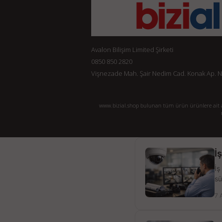
Avalon Bilişim Limited Şirketi
0850 850 2820
Vişnezade Mah. Şair Nedim Cad. Konak Ap. No:
www.bizial.shop bulunan tüm ürün ürünlere ait açı
İ
İş
sü
7 