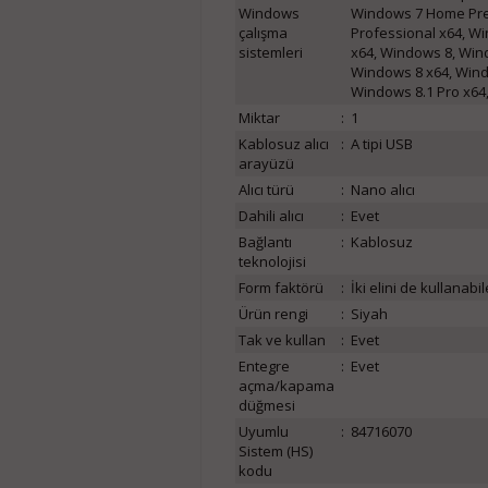
Windows
Windows 7 Home Pre
çalışma
Professional x64, Wi
sistemleri
x64, Windows 8, Wind
Windows 8 x64, Windo
Windows 8.1 Pro x64
Miktar
:
1
Kablosuz alıcı
:
A tipi USB
arayüzü
Alıcı türü
:
Nano alıcı
Dahili alıcı
:
Evet
Bağlantı
:
Kablosuz
teknolojisi
Form faktörü
:
İki elini de kullanabi
Ürün rengi
:
Siyah
Tak ve kullan
:
Evet
Entegre
:
Evet
açma/kapama
düğmesi
Uyumlu
:
84716070
Sistem (HS)
kodu