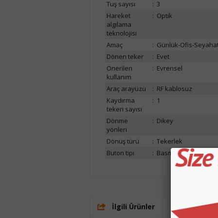
Tuş sayısı
:
3
Hareket
:
Optik
algılama
teknolojisi
Amaç
:
Günlük-Ofis-Seyaha
Dönen teker
:
Evet
Önerilen
:
Evrensel
kullanım
Araç arayüzü
:
RF kablosuz
Kaydırma
:
1
tekeri sayısı
Dönme
:
Dikey
yönleri
Dönüş türü
:
Tekerlek
Buton tipi
:
Basmalı butonlar
İlgili Ürünler