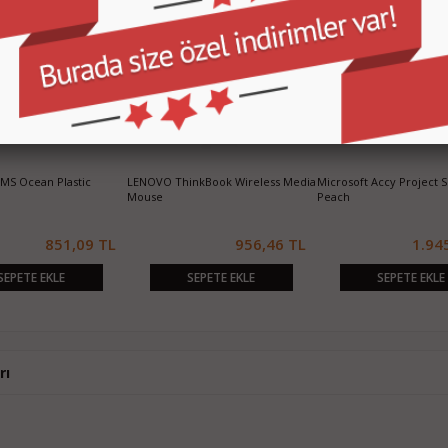
MS Ocean Plastic
LENOVO ThinkBook Wireless Media
Microsoft Accy Project S
Mouse
Peach
851,09 TL
956,46 TL
1.94
SEPETE EKLE
SEPETE EKLE
SEPETE EKLE
rı