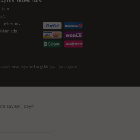
ÜŞTERİ HİZMETLERİ
etişim
S.S.
taylı Arama
akkımızda
opyalanması veya herhangi biri yazılı ya da görsel
.
a sayısını, kayıt