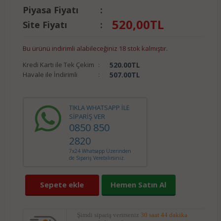
Piyasa Fiyatı
:
520,00
TL
Site Fiyatı
:
Bu ürünü indirimli alabileceğiniz 18 stok kalmıştır.
Kredi Kartı ile Tek Çekim
:
520.00
TL
Havale ile İndirimli
:
507.00
TL
TIKLA WHATSAPP İLE
SİPARİŞ VER
0850 850
2820
7x24 Whatsapp Üzerinden
de Sipariş Verebilirsiniz.
Sepete ekle
Hemen Satın Al
Şimdi sipariş verirseniz
30 saat 44 dakika