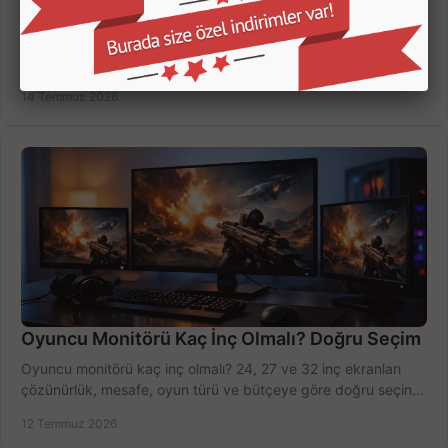
Yapay Zekalı Güvenlik Kameraları Nasıl Seçilir?
Yapay zekalı güvenlik kameraları; insan, araç ve hareket
ayrımıyla daha az yanlış uyarı sunar. Ev ve iş yeriniz için doğru
modeli, fiyatı karşılaştırın.
14 Temmuz 2026
Oyuncu Monitörü Kaç İnç Olmalı? Doğru Seçim
Oyuncu monitörü kaç inç olmalı? 24, 27 ve 32 inç ekranları
çözünürlük, mesafe, oyun türü ve bütçeye göre doğru seçin,
fırsatları değerlendirin, inceleyin.
12 Temmuz 2026