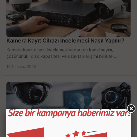
Kamera Kayıt Cihazı İncelemesi Nasıl Yapılır?
Kamera kayıt cihazı incelemesi yaparken kanal sayısı,
çözünürlük, disk kapasitesi ve uzaktan erişimi birlikte
değerlendirin; bütçenizi doğru yönetin.
16 Temmuz 2026