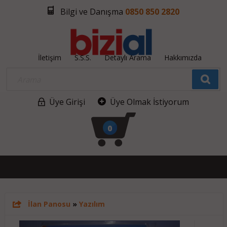
Bilgi ve Danışma
0850 850 2820
İletişim
S.S.S.
Detaylı Arama
Hakkımızda
Üye Girişi
Üye Olmak İstiyorum
0
İlan Panosu
»
Yazılım