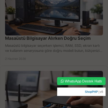
Masaüstü Bilgisayar Alırken Doğru Seçim
Masaüstü bilgisayar seçerken işlemci, RAM, SSD, ekran kartı
ve kullanım senaryosuna göre doğru modeli bulun, bütçenizi
boşa harcamayın.
2 Haziran 2026
WhatsApp Destek Hattı
ShopPHP
| v5