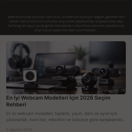
www.bizial.shop bulunan tüm ürün ürünlere ait açıklayıcı bilgiler, görseller telif
hakları kanununca korunmakta olup izinsiz paylaşılması, kopyalanması veya
herhangi biri yazılı ya da görsel mecralarda kullanılması kanunen yasaklanmış
olup hukuki yaptırıma tabi tutulmaktadır.
En İyi Webcam Modelleri İçin 2026 Seçim
Rehberi
En iyi webcam modelleri; toplantı, yayın, ders ve oyun için
çözünürlük, kare hızı, mikrofon ve bütçeye göre karşılaştırıldı.
Satın alma ipuçları burada.
5 Ağustos 2026