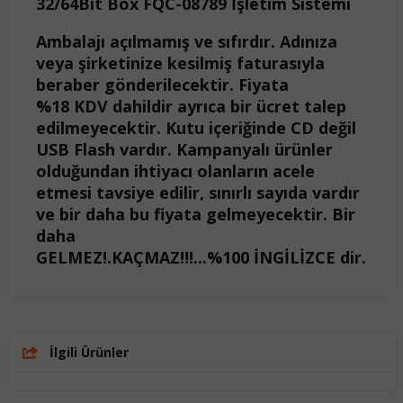
32/64Bit Box FQC-08789 İşletim Sistemi
Ambalajı açılmamış ve sıfırdır. A
dınıza
veya şirketinize kesilmiş faturasıyla
beraber gönderilecektir. Fiyata
%18 KDV dahildir ayrıca bir ücret talep
edilmeyecektir. Kutu içeriğinde CD değil
USB Flash vardır. Kampanyalı ürünler
olduğundan ihtiyacı olanların acele
etmesi tavsiye edilir, sınırlı sayıda vardır
ve bir daha bu fiyata gelmeyecektir. Bir
daha
GELMEZ!.KAÇMAZ!!!...%100 İNGİLİZCE dir.
İlgili Ürünler