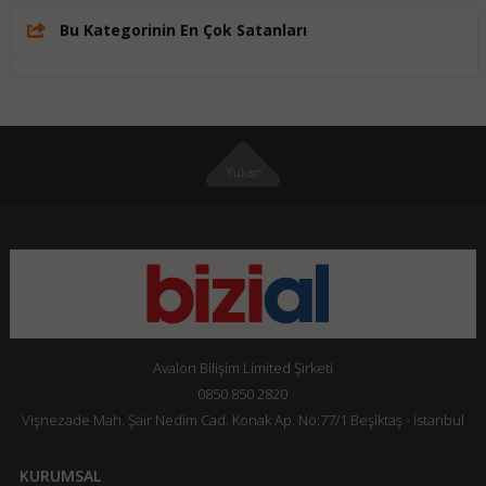
Bu Kategorinin En Çok Satanları
Avalon Bilişim Limited Şirketi
0850 850 2820
Vişnezade Mah. Şair Nedim Cad. Konak Ap. No:77/1 Beşiktaş - İstanbul
KURUMSAL