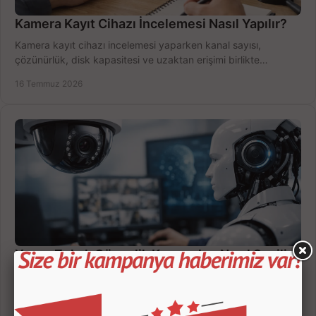
Kamera Kayıt Cihazı İncelemesi Nasıl Yapılır?
Kamera kayıt cihazı incelemesi yaparken kanal sayısı,
çözünürlük, disk kapasitesi ve uzaktan erişimi birlikte
değerlendirin; bütçenizi doğru yönetin.
16 Temmuz 2026
Yapay Zekalı Güvenlik Kameraları Nasıl Seçilir?
Yapay zekalı güvenlik kameraları; insan, araç ve hareket
ayrımıyla daha az yanlış uyarı sunar. Ev ve iş yeriniz için doğru
modeli, fiyatı karşılaştırın.
14 Temmuz 2026