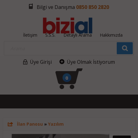
Bilgi ve Danışma
0850 850 2820
İletişim
S.S.S.
Detaylı Arama
Hakkımızda
Üye Girişi
Üye Olmak İstiyorum
0
İlan Panosu
»
Yazılım