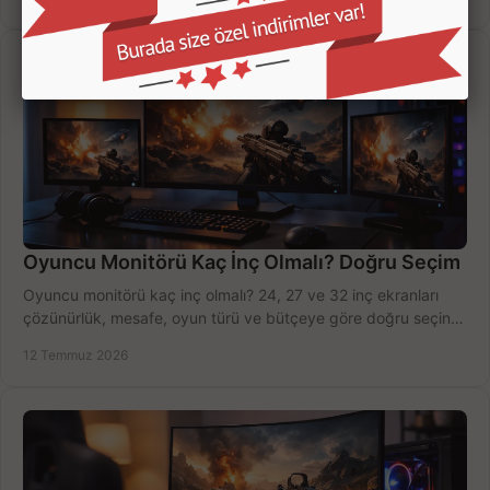
Oyuncu Monitörü Kaç İnç Olmalı? Doğru Seçim
Oyuncu monitörü kaç inç olmalı? 24, 27 ve 32 inç ekranları
çözünürlük, mesafe, oyun türü ve bütçeye göre doğru seçin,
fırsatları değerlendirin, inceleyin.
12 Temmuz 2026