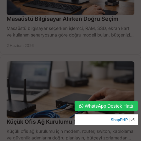
Masaüstü Bilgisayar Alırken Doğru Seçim
Masaüstü bilgisayar seçerken işlemci, RAM, SSD, ekran kartı
ve kullanım senaryosuna göre doğru modeli bulun, bütçenizi
boşa harcamayın.
2 Haziran 2026
WhatsApp Destek Hattı
ShopPHP
| v5
Küçük Ofis Ağ Kurulumu Nasıl Yapılır?
Küçük ofis ağ kurulumu için modem, router, switch, kablolama
ve güvenlik adımlarını doğru planlayın, bütçeyi zorlamadan