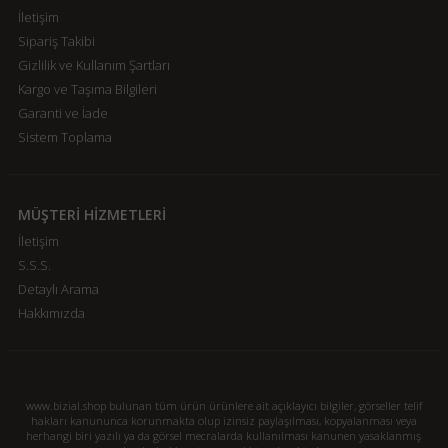
İletişim
Sipariş Takibi
Gizlilik ve Kullanım Şartları
Kargo ve Taşıma Bilgileri
Garanti ve İade
Sistem Toplama
MÜŞTERİ HİZMETLERİ
İletişim
S.S.S.
Detaylı Arama
Hakkımızda
www.bizial.shop bulunan tüm ürün ürünlere ait açıklayıcı bilgiler, görseller telif
hakları kanununca korunmakta olup izinsiz paylaşılması, kopyalanması veya
herhangi biri yazılı ya da görsel mecralarda kullanılması kanunen yasaklanmış