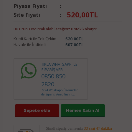
Piyasa Fiyatı
:
520,00
TL
Site Fiyatı
:
Bu ürünü indirimli alabileceğiniz 0 stok kalmıştır.
Kredi Kartı ile Tek Çekim
:
520.00
TL
Havale ile İndirimli
:
507.00
TL
TIKLA WHATSAPP İLE
SİPARİŞ VER
0850 850
2820
7x24 Whatsapp Üzerinden
de Sipariş Verebilirsiniz.
Sepete ekle
Hemen Satın Al
Şimdi sipariş verirseniz
33 saat 47 dakika