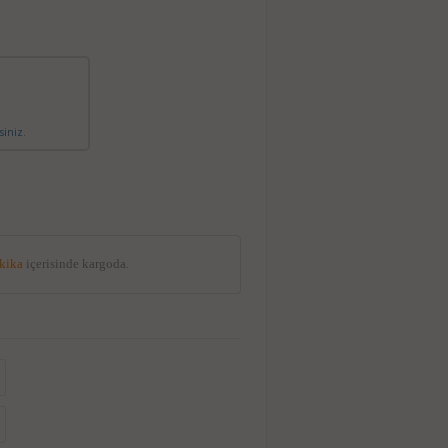
siniz.
akika
içerisinde kargoda.