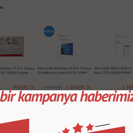
rı
%%18
icrosoft Office 2021 Pro Plus
Microsoft Windows 10 Pro Türkçe
Microsoft Offi
ürkçe Kutu (SKU-796-03326)
32/64Bit Kutu FQC-10179 İşletim
Türkçe Kutu (
Sistemi
2.900,00 TL
620,00 TL
2.250,00 
SEPETE EKLE
SEPETE EKLE
SE