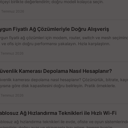
tçeyi birlikte değerlendirin; doğru modeli kolayca seçin.
 Temmuz 2026
ygun Fiyatlı Ağ Çözümleriyle Doğru Alışveriş
gun fiyatlı ağ çözümleri için modem, router, switch ve mesh seçimin
 ve ofis için doğru performansı yakalayın. Hızla karşılaştırın.
 Temmuz 2026
üvenlik Kamerası Depolama Nasıl Hesaplanır?
venlik kamerası depolama nasıl hesaplanır? Çözünürlük, bitrate, kay
yısına göre disk kapasitesini doğru belirleyin. Pratik örneklerle.
 Temmuz 2026
ablosuz Ağ Hızlandırma Teknikleri ile Hızlı Wi-Fi
blosuz ağ hızlandırma teknikleri ile evde, ofiste ve oyun sistemlerinde
çlendirin; doğru ayar ve ekipmanla hızı artırın, hemen bugün.