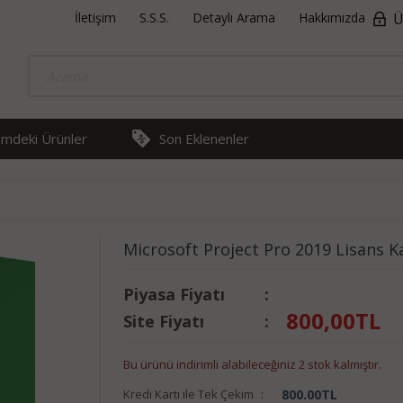
İletişim
S.S.S.
Detaylı Arama
Hakkımızda
Ü
rimdeki Ürünler
Son Eklenenler
Microsoft Project Pro 2019 Lisans Ka
Piyasa Fiyatı
:
800,00
TL
Site Fiyatı
:
Bu ürünü indirimli alabileceğiniz 2 stok kalmıştır.
Kredi Kartı ile Tek Çekim
:
800.00
TL