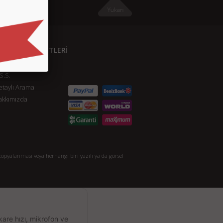
ÜŞTERİ HİZMETLERİ
etişim
S.S.
taylı Arama
akkımızda
opyalanması veya herhangi biri yazılı ya da görsel
.
kare hızı, mikrofon ve