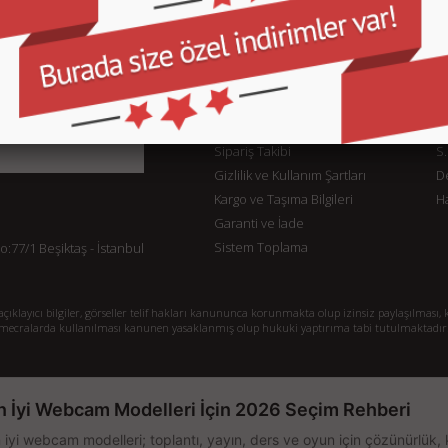
KURUMSAL
M
İletişim
İl
Sipariş Takibi
S.
Gizlilik ve Kullanım Şartları
De
Kargo ve Taşıma Bilgileri
H
Garanti ve İade
Sistem Toplama
77/1 Beşiktaş - İstanbul
klayıcı bilgiler, görseller telif hakları kanununca korunmakta olup izinsiz paylaşılması, k
mecralarda kullanılması kanunen yasaklanmış olup hukuki yaptırıma tabi tutulmaktadır
n İyi Webcam Modelleri İçin 2026 Seçim Rehberi
 iyi webcam modelleri; toplantı, yayın, ders ve oyun için çözünürlük, 