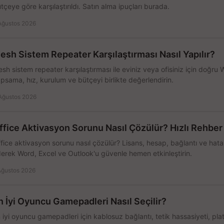
tçeye göre karşılaştırıldı. Satın alma ipuçları burada.
Ağustos 2026
esh Sistem Repeater Karşılaştırması Nasıl Yapılır?
sh sistem repeater karşılaştırması ile eviniz veya ofisiniz için doğru
psama, hız, kurulum ve bütçeyi birlikte değerlendirin.
Ağustos 2026
ffice Aktivasyon Sorunu Nasıl Çözülür? Hızlı Rehber
fice aktivasyon sorunu nasıl çözülür? Lisans, hesap, bağlantı ve hata 
erek Word, Excel ve Outlook'u güvenle hemen etkinleştirin.
Ağustos 2026
n İyi Oyuncu Gamepadleri Nasıl Seçilir?
 iyi oyuncu gamepadleri için kablosuz bağlantı, tetik hassasiyeti, pl