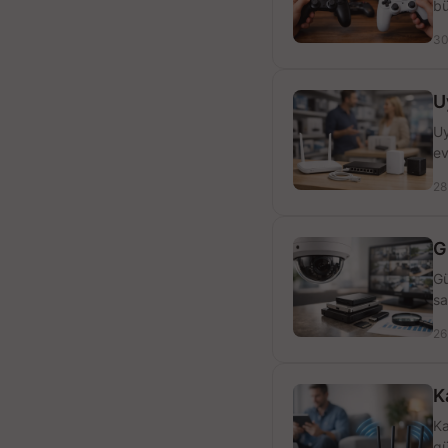
bü
30
U
Uy
ev
28
G
Gü
sa
26
K
Ka
gü