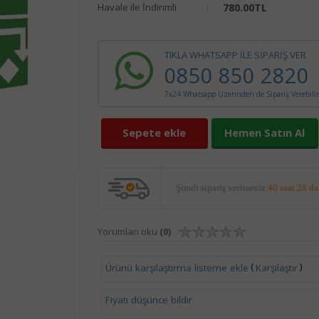
Havale ile İndirimli
:
780.00
TL
TIKLA WHATSAPP İLE SİPARİŞ VER
0850 850 2820
7x24 Whatsapp Üzerinden de Sipariş Verebilir
Sepete ekle
Hemen Satın Al
Şimdi sipariş verirseniz
40 saat 28 d
Yorumları oku
(0)
(
)
Ürünü karşılaştırma listeme ekle
Karşılaştır
Fiyatı düşünce bildir