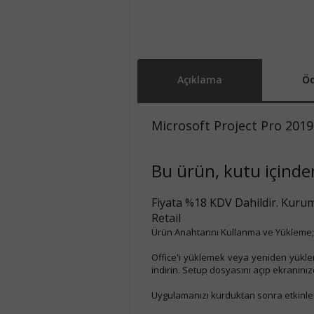
Açıklama
Öd
Microsoft Project Pro 2019
Bu ürün, kutu içinden 
Fiyata %18 KDV Dahildir. Kurum
Retail
Ürün Anahtarını Kullanma ve Yükleme;
Office'i yüklemek veya yeniden yüklem
indirin. Setup dosyasını açıp ekranını
Uygulamanızı kurduktan sonra etkinleşti