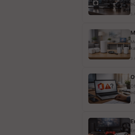
bü
5 
M
Me
ka
3 
O
Of
ed
1 
E
En