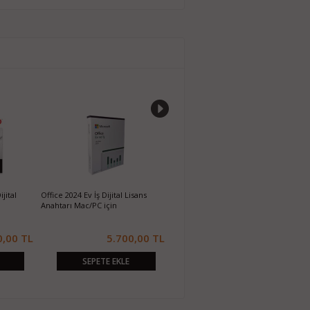
%%36
Dijital Ürün
Microsoft Office 2003 Standart
Türkçe
650,00 TL
160,00 TL
250,00 TL
EKLE
SEPETE EKLE