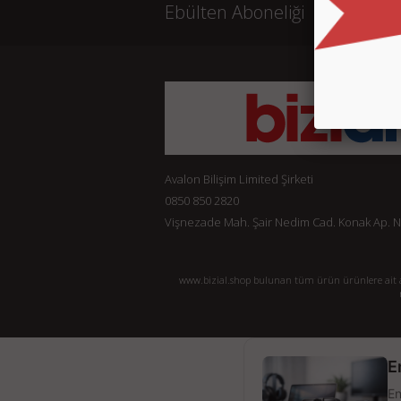
Ebülten Aboneliği
Avalon Bilişim Limited Şirketi
0850 850 2820
Vişnezade Mah. Şair Nedim Cad. Konak Ap. No:
www.bizial.shop bulunan tüm ürün ürünlere ait açı
E
En