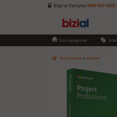
Bilgi ve Danışma
0850 850 2820
Tüm Kategoriler
İndi
İlan Panosu
»
Yazılım