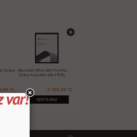
%%63
ce 2019 Pro Plus
Microsoft Office 2019 Ev İş Türkçe
SKU-269-16814)
Kutu (T5D-03258)
1.850,00 TL
720,00 TL
TL
1.950,00 TL
PETE EKLE
SEPETE EKLE