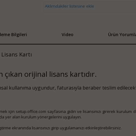
Aklımdakiler listesine ekle
eme Bilgileri
Video
Ürün Yorumla
 Lisans Kartı
çıkan orijinal lisans kartıdır.
sal kullanıma uygundur, faturasıyla beraber teslim edilecekt
ek için setup.office.com sayfasına gidin ve lisansınızı girerek kurulum 
zda yer alan kurulum yönergelerini uygulayın.
rme ekranında lisansınızı girip uygulamanızı etkinleştirebilirsiniz.