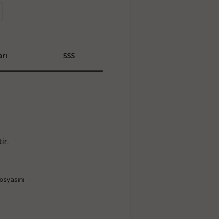
rı
SSS
ir.
dosyasını