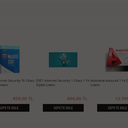
 10 Pro Dijital Key Lisans
Microsoft Windows 11 Pro Türkçe
Office 2021 Pro Plus 
64Bit OEM (FQC-10556) Orjinal
Anahtarı Online
130,00 TL
950,00 TL
SEPETE EKLE
SEPETE EKLE
SEPETE 