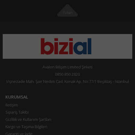
Avalon Bilişim Limited Şirketi
0850 850 2820
Vişnezade Mah. Şair Nedim Cad. Konak Ap. No:77/1 Beşiktaş - İstanbul
KURUMSAL
İletişim
Sipariş Takibi
Gizlilik ve Kullanım Şartları
Kargo ve Taşıma Bilgileri
Garanti ve İade