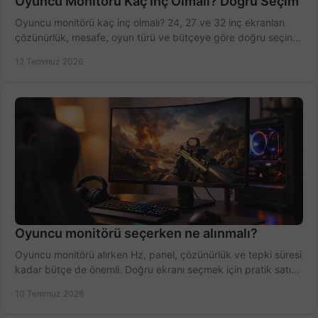
Oyuncu Monitörü Kaç İnç Olmalı? Doğru Seçim
Oyuncu monitörü kaç inç olmalı? 24, 27 ve 32 inç ekranları
çözünürlük, mesafe, oyun türü ve bütçeye göre doğru seçin,
fırsatları değerlendirin, inceleyin.
12 Temmuz 2026
Oyuncu monitörü seçerken ne alınmalı?
Oyuncu monitörü alırken Hz, panel, çözünürlük ve tepki süresi
kadar bütçe de önemli. Doğru ekranı seçmek için pratik satın
alma rehberi.
10 Temmuz 2026