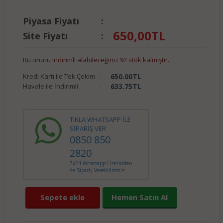
Piyasa Fiyatı
:
650,00
TL
Site Fiyatı
:
Bu ürünü indirimli alabileceğiniz 92 stok kalmıştır.
Kredi Kartı ile Tek Çekim
:
650.00
TL
Havale ile İndirimli
:
633.75
TL
TIKLA WHATSAPP İLE
SİPARİŞ VER
0850 850
2820
7x24 Whatsapp Üzerinden
de Sipariş Verebilirsiniz.
Sepete ekle
Hemen Satın Al