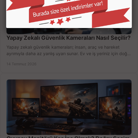
Yapay Zekalı Güvenlik Kameraları Nasıl Seçilir?
Yapay zekalı güvenlik kameraları; insan, araç ve hareket
ayrımıyla daha az yanlış uyarı sunar. Ev ve iş yeriniz için doğru
modeli, fiyatı karşılaştırın.
14 Temmuz 2026