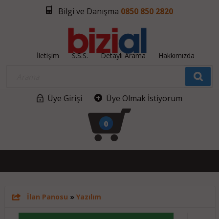
Bilgi ve Danışma
0850 850 2820
İletişim
S.S.S.
Detaylı Arama
Hakkımızda
Üye Girişi
Üye Olmak İstiyorum
0
İlan Panosu
»
Yazılım