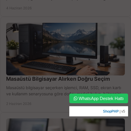
doğru seçin.
4 Haziran 2026
Masaüstü Bilgisayar Alırken Doğru Seçim
Masaüstü bilgisayar seçerken işlemci, RAM, SSD, ekran kartı
ve kullanım senaryosuna göre doğru modeli bulun, bütçenizi
WhatsApp Destek Hattı
boşa harcamayın.
2 Haziran 2026
ShopPHP
| v5