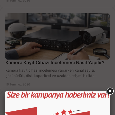
18 Temmuz 2026
Kamera Kayıt Cihazı İncelemesi Nasıl Yapılır?
Kamera kayıt cihazı incelemesi yaparken kanal sayısı,
çözünürlük, disk kapasitesi ve uzaktan erişimi birlikte
değerlendirin; bütçenizi doğru yönetin.
16 Temmuz 2026