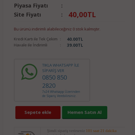
Piyasa Fiyatı
:
40,00
TL
Site Fiyatı
:
Bu ürünü indirimli alabileceğiniz 0 stok kalmıştır.
Kredi Kartı ile Tek Çekim
:
40.00
TL
Havale ile İndirimli
:
39.00
TL
TIKLA WHATSAPP İLE
SİPARİŞ VER
0850 850
2820
7x24 Whatsapp Üzerinden
de Sipariş Verebilirsiniz.
Sepete ekle
Hemen Satın Al
Şimdi sipariş verirseniz
101 saat 21 dakika