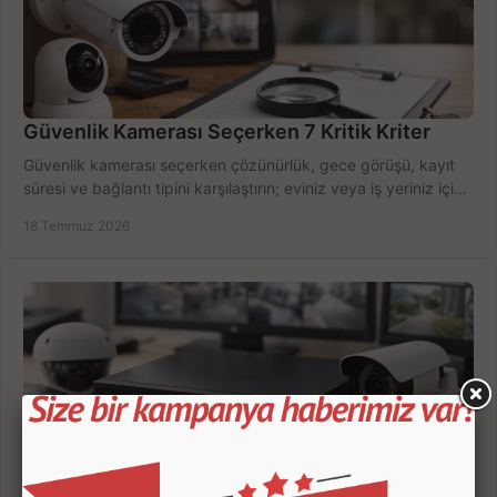
Güvenlik Kamerası Seçerken 7 Kritik Kriter
Güvenlik kamerası seçerken çözünürlük, gece görüşü, kayıt
süresi ve bağlantı tipini karşılaştırın; eviniz veya iş yeriniz için
doğru sistemi hemen seçin.
18 Temmuz 2026
Kamera Kayıt Cihazı İncelemesi Nasıl Yapılır?