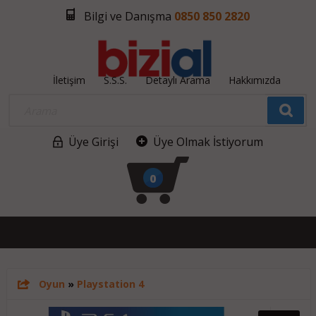
Bilgi ve Danışma
0850 850 2820
İletişim
S.S.S.
Detaylı Arama
Hakkımızda
Üye Girişi
Üye Olmak İstiyorum
0
Oyun
»
Playstation 4