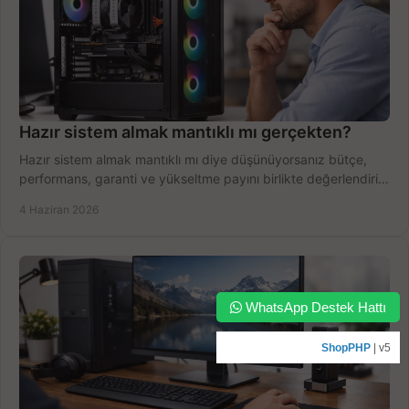
Hazır sistem almak mantıklı mı gerçekten?
Hazır sistem almak mantıklı mı diye düşünüyorsanız bütçe,
performans, garanti ve yükseltme payını birlikte değerlendirin,
doğru seçin.
4 Haziran 2026
WhatsApp Destek Hattı
ShopPHP
| v5