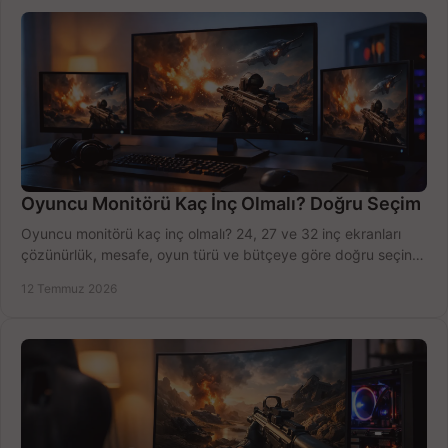
Oyuncu Monitörü Kaç İnç Olmalı? Doğru Seçim
Oyuncu monitörü kaç inç olmalı? 24, 27 ve 32 inç ekranları
çözünürlük, mesafe, oyun türü ve bütçeye göre doğru seçin,
fırsatları değerlendirin, inceleyin.
12 Temmuz 2026