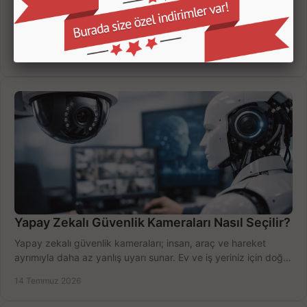
Kamera kayıt cihazı incelemesi yaparken kanal sayısı,
çözünürlük, disk kapasitesi ve uzaktan erişimi birlikte
değerlendirin; bütçenizi doğru yönetin.
16 Temmuz 2026
Yapay Zekalı Güvenlik Kameraları Nasıl Seçilir?
Yapay zekalı güvenlik kameraları; insan, araç ve hareket
ayrımıyla daha az yanlış uyarı sunar. Ev ve iş yeriniz için doğru
modeli, fiyatı karşılaştırın.
14 Temmuz 2026