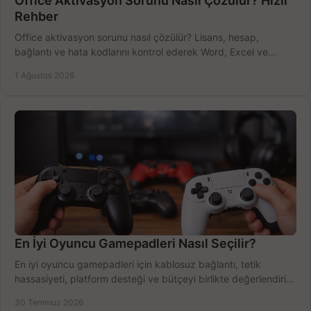
Office Aktivasyon Sorunu Nasıl Çözülür? Hızlı
Rehber
Office aktivasyon sorunu nasıl çözülür? Lisans, hesap,
bağlantı ve hata kodlarını kontrol ederek Word, Excel ve
Outlook'u güvenle hemen etkinleştirin.
1 Ağustos 2026
En İyi Oyuncu Gamepadleri Nasıl Seçilir?
En iyi oyuncu gamepadleri için kablosuz bağlantı, tetik
hassasiyeti, platform desteği ve bütçeyi birlikte değerlendirin;
doğru modeli kolayca seçin.
30 Temmuz 2026