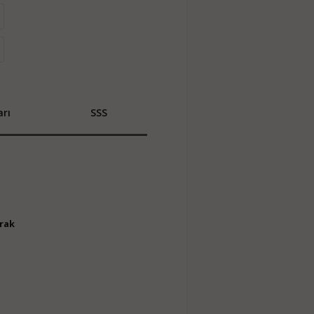
rı
SSS
arak