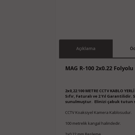
Açıklama
Öd
MAG R-100 2x0.22 Folyol
2x0,22 100 METRE CCTV KABLO YERL
Sıfır, Faturalı ve 2 Yıl Garantilidir. 
sunulmuştur. Elinizi çabuk tutun s
CCTV Koaksiyel Kamera Kablosudur.
100 metrelik kangal halindedir.
2x0,22 mm Besleme