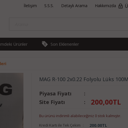
İletişim
S.S.S.
Detaylı Arama
Hakkımızda
Ü
rimdeki Ürünler
Son Eklenenler
eri
MAG R-100 2x0.22 Folyolu Lüks 100
Piyasa Fiyatı
:
200,00
TL
Site Fiyatı
:
Bu ürünü indirimli alabileceğiniz 0 stok kalmıştır.
Kredi Kartı ile Tek Çekim
:
200.00
TL