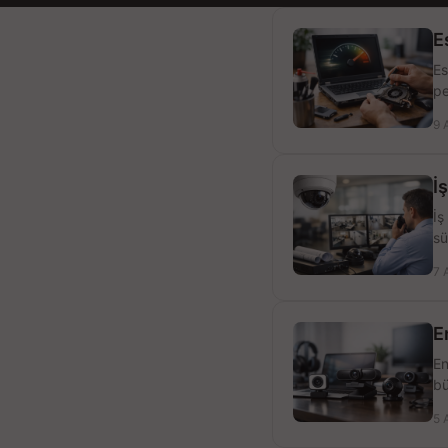
E
Es
pe
9 
İ
İş
sü
7 
E
En
bü
5 