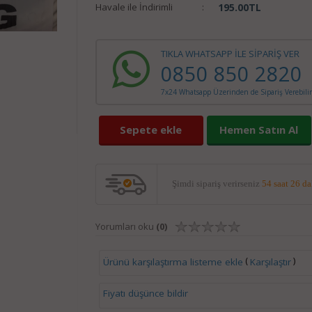
Havale ile İndirimli
:
195.00
TL
TIKLA WHATSAPP İLE SİPARİŞ VER
0850 850 2820
7x24 Whatsapp Üzerinden de Sipariş Verebilir
Sepete ekle
Hemen Satın Al
Şimdi sipariş verirseniz
54 saat 26 d
Yorumları oku
(0)
(
)
Ürünü karşılaştırma listeme ekle
Karşılaştır
Fiyatı düşünce bildir