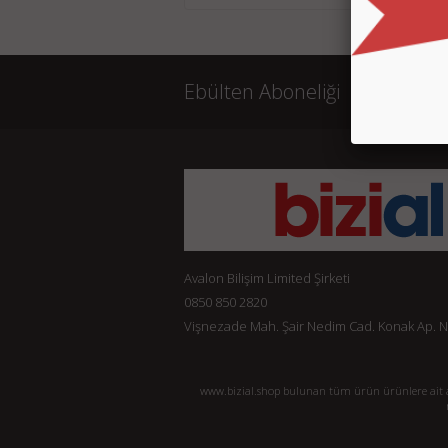
Ebülten Aboneliği
Avalon Bilişim Limited Şirketi
0850 850 2820
Vişnezade Mah. Şair Nedim Cad. Konak Ap. No:
www.bizial.shop bulunan tüm ürün ürünlere ait açı