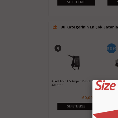
SEPETE EKLE
SEPETE EKLE
Bu Kategorinin En Çok Satanla
%%40
%%20
Hİ-PORT 12V 10 AMPER METAL LED
ATAB 12Volt 5 Amper Plastik
Hiitachi 1
ADAPTÖR HP-1510
Adaptör
ADAPTÖR H
45,00 TL
160,00 TL
75,00 TL
200,00 
SEPETE EKLE
SEPETE EKLE