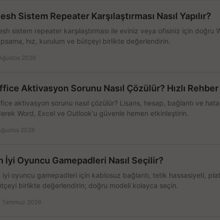
esh Sistem Repeater Karşılaştırması Nasıl Yapılır?
sh sistem repeater karşılaştırması ile eviniz veya ofisiniz için doğru
psama, hız, kurulum ve bütçeyi birlikte değerlendirin.
Ağustos 2026
ffice Aktivasyon Sorunu Nasıl Çözülür? Hızlı Rehber
fice aktivasyon sorunu nasıl çözülür? Lisans, hesap, bağlantı ve hata 
erek Word, Excel ve Outlook'u güvenle hemen etkinleştirin.
Ağustos 2026
n İyi Oyuncu Gamepadleri Nasıl Seçilir?
 iyi oyuncu gamepadleri için kablosuz bağlantı, tetik hassasiyeti, pl
tçeyi birlikte değerlendirin; doğru modeli kolayca seçin.
 Temmuz 2026