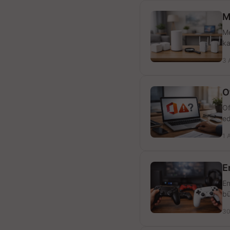
M
Me
ka
3 
O
Of
ed
1 
E
En
bü
30