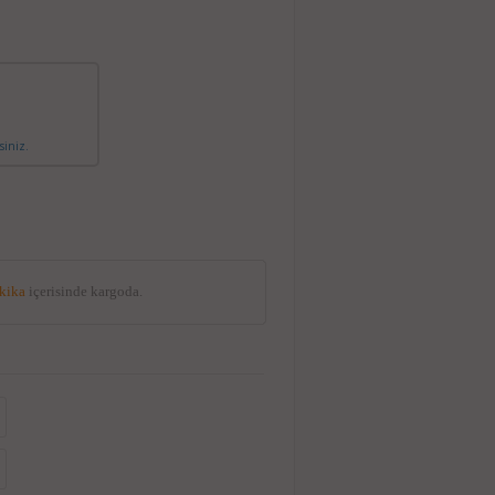
siniz.
akika
içerisinde kargoda.