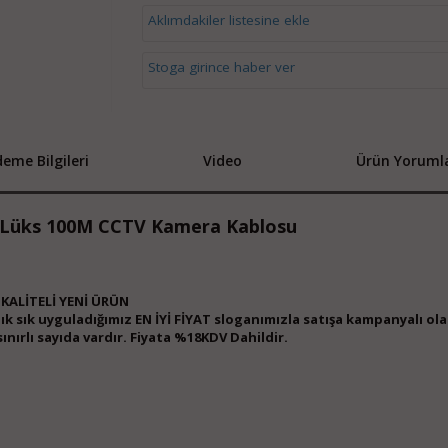
Aklımdakiler listesine ekle
Stoga girince haber ver
eme Bilgileri
Video
Ürün Yorumla
u Lüks 100M CCTV Kamera Kablosu
İ KALİTELİ YENİ ÜRÜN
Sık sık
uyguladığımız EN İYİ FİYAT sloganımızla satışa kampanyalı ol
ınırlı sayıda vardır. Fiyata %18KDV
Dahildir.