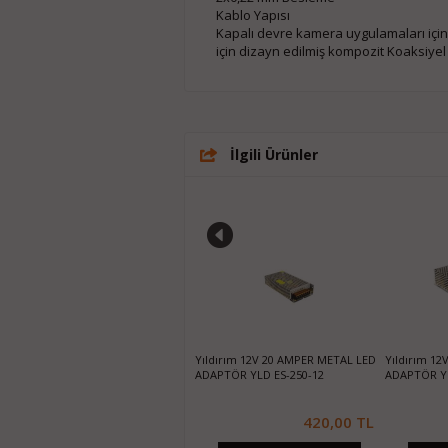
Kablo Yapısı
Kapalı devre kamera uygulamaları için 
için dizayn edilmiş kompozit Koaksiyel
İlgili Ürünler
Hiitachi HT802N 8+2 Port 10/100
Yıldırım 12V 20 AMPER METAL LED
Yıldırım 1
125W Poe Switch
ADAPTÖR YLD ES-250-12
ADAPTÖR Y
650,00 TL
420,00 TL