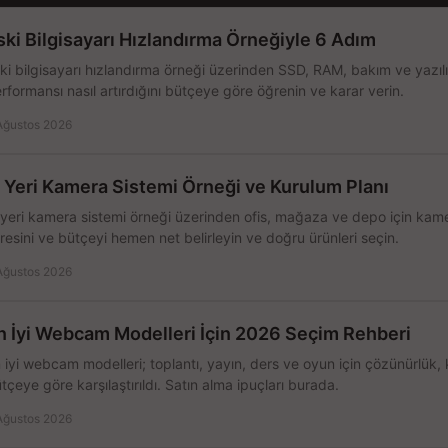
ski Bilgisayarı Hızlandırma Örneğiyle 6 Adım
ki bilgisayarı hızlandırma örneği üzerinden SSD, RAM, bakım ve yazılı
rformansı nasıl artırdığını bütçeye göre öğrenin ve karar verin.
Ağustos 2026
ş Yeri Kamera Sistemi Örneği ve Kurulum Planı
 yeri kamera sistemi örneği üzerinden ofis, mağaza ve depo için kamer
resini ve bütçeyi hemen net belirleyin ve doğru ürünleri seçin.
Ağustos 2026
n İyi Webcam Modelleri İçin 2026 Seçim Rehberi
 iyi webcam modelleri; toplantı, yayın, ders ve oyun için çözünürlük, 
tçeye göre karşılaştırıldı. Satın alma ipuçları burada.
Ağustos 2026