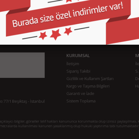
KURUMSAL
M
İletişim
İl
Sipariş Takibi
S.
Gizlilik ve Kullanım Şartları
De
Kargo ve Taşıma Bilgileri
H
Garanti ve İade
Sistem Toplama
77/1 Beşiktaş - İstanbul
klayıcı bilgiler, görseller telif hakları kanununca korunmakta olup izinsiz paylaşılması, k
mecralarda kullanılması kanunen yasaklanmış olup hukuki yaptırıma tabi tutulmaktadır