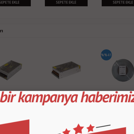
SEPETE EKLE
SEPETE EKLE
SEPETE EKLE
rı
%%41
2V 10 AMPER METAL LED
Hiitachi 12V 15 AMPER METAL LED
Hi Port 2+1 2x0.22 Folyo
T23249
ADAPTÖR HT33249
100M CCTV Kamera Kabl
160,00 TL
210,00 TL
5
TL
85,00 TL
SEPETE EKLE
SEPETE EKLE
SEPETE EKLE