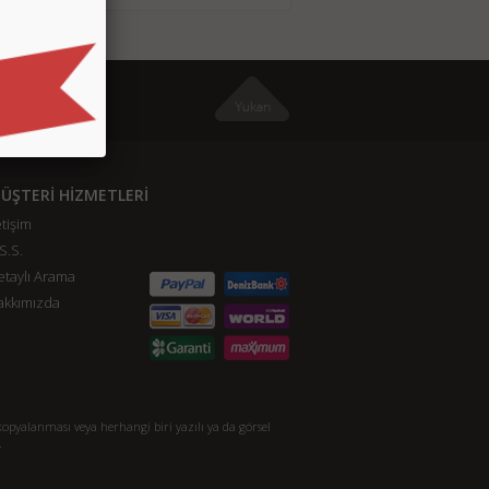
ÜŞTERİ HİZMETLERİ
etişim
S.S.
taylı Arama
akkımızda
opyalanması veya herhangi biri yazılı ya da görsel
.