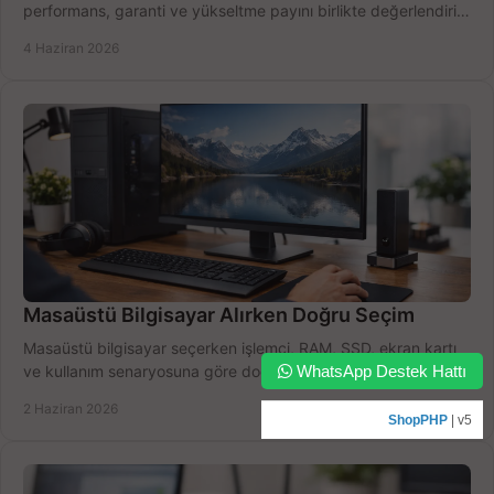
performans, garanti ve yükseltme payını birlikte değerlendirin,
doğru seçin.
4 Haziran 2026
Masaüstü Bilgisayar Alırken Doğru Seçim
Masaüstü bilgisayar seçerken işlemci, RAM, SSD, ekran kartı
ve kullanım senaryosuna göre doğru modeli bulun, bütçenizi
WhatsApp Destek Hattı
boşa harcamayın.
2 Haziran 2026
ShopPHP
| v5