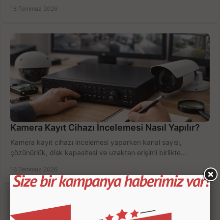
doğru sistemi hemen seçin.
18 Temmuz 2026
Kamera Kayıt Cihazı İncelemesi Nasıl Yapılır?
Kamera kayıt cihazı incelemesi yaparken kanal sayısı,
çözünürlük, disk kapasitesi ve uzaktan erişimi birlikte
değerlendirin; bütçenizi doğru yönetin.
16 Temmuz 2026