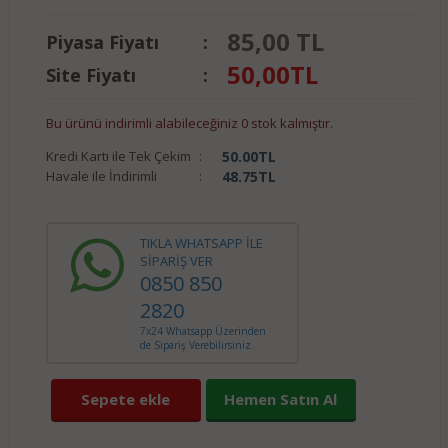
85,00 TL
Piyasa Fiyatı
:
50,00
TL
Site Fiyatı
:
Bu ürünü indirimli alabileceğiniz 0 stok kalmıştır.
Kredi Kartı ile Tek Çekim
:
50.00
TL
Havale ile İndirimli
:
48.75
TL
TIKLA WHATSAPP İLE
SİPARİŞ VER
0850 850
2820
7x24 Whatsapp Üzerinden
de Sipariş Verebilirsiniz.
Sepete ekle
Hemen Satın Al