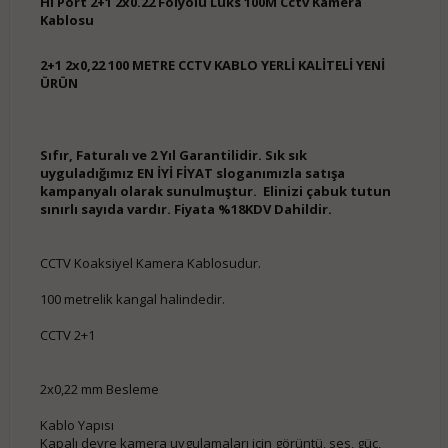
Hi Port 2+1 2x0.22 Folyolu Lüks 100M Cctv Kamera
Kablosu
2+1 2x0,22 100 METRE CCTV KABLO YERLİ KALİTELİ YENİ
ÜRÜN
Sıfır, Faturalı ve 2 Yıl Garantilidir. Sık sık
uyguladığımız EN İYİ FİYAT sloganımızla satışa
kampanyalı olarak sunulmuştur. Elinizi çabuk tutun
sınırlı sayıda vardır. Fiyata %18KDV Dahildir.
CCTV Koaksiyel Kamera Kablosudur.
100 metrelik kangal halindedir.
CCTV 2+1
2x0,22 mm Besleme
Kablo Yapısı
Kapalı devre kamera uygulamaları için görüntü, ses, güç,