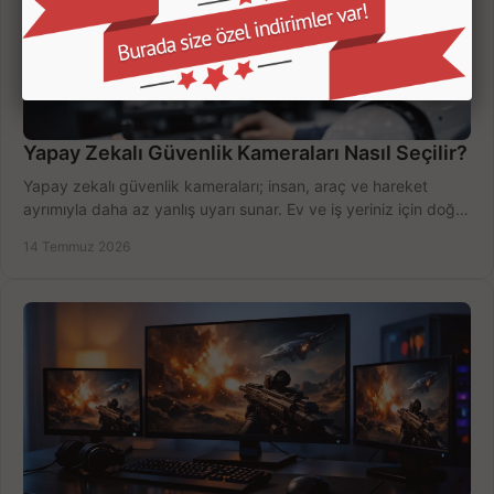
Yapay Zekalı Güvenlik Kameraları Nasıl Seçilir?
Yapay zekalı güvenlik kameraları; insan, araç ve hareket
ayrımıyla daha az yanlış uyarı sunar. Ev ve iş yeriniz için doğru
modeli, fiyatı karşılaştırın.
14 Temmuz 2026