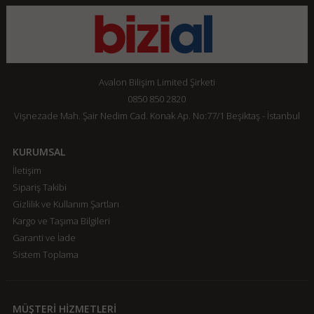
Avalon Bilişim Limited Şirketi
0850 850 2820
Vişnezade Mah. Şair Nedim Cad. Konak Ap. No:77/1 Beşiktaş - İstanbul
KURUMSAL
İletişim
Sipariş Takibi
Gizlilik ve Kullanım Şartları
Kargo ve Taşıma Bilgileri
Garanti ve İade
Sistem Toplama
MÜŞTERİ HİZMETLERİ