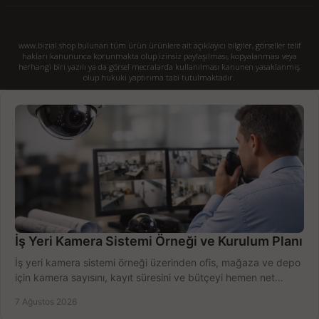
www.bizial.shop bulunan tüm ürün ürünlere ait açıklayıcı bilgiler, görseller telif
hakları kanununca korunmakta olup izinsiz paylaşılması, kopyalanması veya
herhangi biri yazılı ya da görsel mecralarda kullanılması kanunen yasaklanmış
olup hukuki yaptırıma tabi tutulmaktadır.
İş Yeri Kamera Sistemi Örneği ve Kurulum Planı
İş yeri kamera sistemi örneği üzerinden ofis, mağaza ve depo
için kamera sayısını, kayıt süresini ve bütçeyi hemen net
belirleyin ve doğru ürünleri seçin.
7 Ağustos 2026