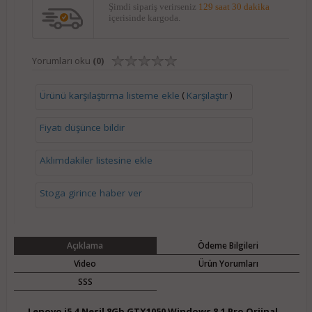
Şimdi sipariş verirseniz
129 saat 30 dakika
içerisinde kargoda.
Yorumları oku
(0)
(
)
Ürünü karşılaştırma listeme ekle
Karşılaştır
Fiyatı düşünce bildir
Aklımdakiler listesine ekle
Stoga girince haber ver
Açıklama
Ödeme Bilgileri
Video
Ürün Yorumları
SSS
Lenovo i5 4.Nesil 8Gb GTX1050 Windows 8.1 Pro Orjinal