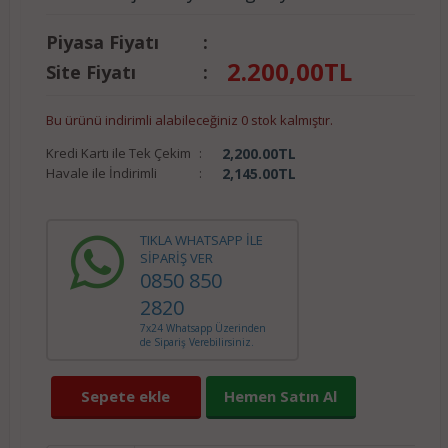
Piyasa Fiyatı
:
2.200,00
TL
Site Fiyatı
:
Bu ürünü indirimli alabileceğiniz 0 stok kalmıştır.
Kredi Kartı ile Tek Çekim
:
2,200.00
TL
Havale ile İndirimli
:
2,145.00
TL
TIKLA WHATSAPP İLE
SİPARİŞ VER
0850 850
2820
7x24 Whatsapp Üzerinden
de Sipariş Verebilirsiniz.
Sepete ekle
Hemen Satın Al