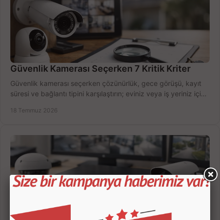
Güvenlik Kamerası Seçerken 7 Kritik Kriter
Güvenlik kamerası seçerken çözünürlük, gece görüşü, kayıt
süresi ve bağlantı tipini karşılaştırın; eviniz veya iş yeriniz için
doğru sistemi hemen seçin.
18 Temmuz 2026