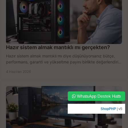
Hazır sistem almak mantıklı mı gerçekten?
Hazır sistem almak mantıklı mı diye düşünüyorsanız bütçe,
performans, garanti ve yükseltme payını birlikte değerlendirin,
doğru seçin.
4 Haziran 2026
WhatsApp Destek Hattı
ShopPHP
| v5