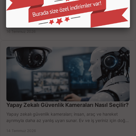
Kamera Kayıt Cihazı İncelemesi Nasıl Yapılır?
Kamera kayıt cihazı incelemesi yaparken kanal sayısı,
çözünürlük, disk kapasitesi ve uzaktan erişimi birlikte
değerlendirin; bütçenizi doğru yönetin.
16 Temmuz 2026
Yapay Zekalı Güvenlik Kameraları Nasıl Seçilir?
Yapay zekalı güvenlik kameraları; insan, araç ve hareket
ayrımıyla daha az yanlış uyarı sunar. Ev ve iş yeriniz için doğru
modeli, fiyatı karşılaştırın.
14 Temmuz 2026