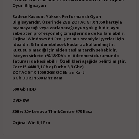
Oyun Bilgisayarı
Sadece Kasadır. Yüksek Performanslı Oyun
Bilgisayarıdır. Üzerinde 2GB ZOTAC GTX 1050 kartıyla
açamayacağı veya zorlanacağı oyun yok gibidir, aynı
sebepten profesyonel çizim işlerinde de kullanılabilir.
Orjinal Windows 8.1 Pro işletim sistemiyle işyerleri için
idealdir. Sıfır denebilecek kadar az kullanılmıştır.
Kutusu olmadığı için elden teslim tercih sebebidir.
İsteyen şirkete +%18KDV sini ödenmesi durumunda
faturası da kesilebilir. Özellikleri aşağida belirtilmiştir.
Core i5 4440 3,1Ghz (Turbo 3,3 Ghz)
ZOTAC GTX 1050 2GB OC Ekran Kartı
8 Gb DDR3 1600 Mhz Ram
500 Gb HDD
DVD-RW
300 w 80+ Lenovo ThinkCentre E73 Kasa
Orjinal Win 8,1 Pro