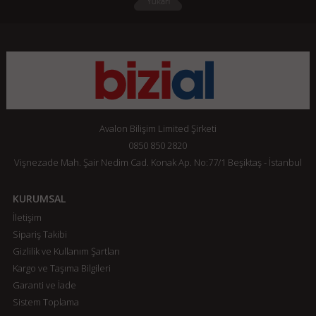
Avalon Bilişim Limited Şirketi
0850 850 2820
Vişnezade Mah. Şair Nedim Cad. Konak Ap. No:77/1 Beşiktaş - İstanbul
KURUMSAL
İletişim
Sipariş Takibi
Gizlilik ve Kullanım Şartları
Kargo ve Taşıma Bilgileri
Garanti ve İade
Sistem Toplama