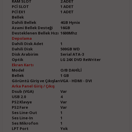
RAM SLOT
2 ADET
PCİ SLOT
1 ADET
PCİ EX1
1 ADET
Bellek
Dahili Bellek
4GB Hynix
Azami Bellek Desteği
16GB
Desteklenen Bellek Hızı
1600Mhz
Depolama
Dahili Disk Adet
1
Dahili Disk
500GB WD
Disk Arabirim
Serial ATA-3
Optik
LG 24X DVD ReWriter
Ekran Kartı
Model
O/B DAHİLİ
Bellek
1 GB
Görüntü Giriş ve Çıkışları
VGA - HDMI - DVI
Arka Panel Giriş / Çıkış
Dsub (VGA)
Var
USB 2.0
4
PS2 Klavye
Var
PS2 Fare
Var
Ses Line-Out
1
Ses Line-In
1
Ses Mikrofon
1
LPT Port
Yok