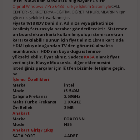
intel i5 4GB Ram Masaüstü Bilgisayar PC Sıfır
Orjinal Windows 7 Pro 64Bit Türkçe İşletim Sistemiyle
CALL
CENTER - SEKRETERYA - EĞİTİM, ÖĞRETİM KURUMLARININ işini
görecek şekilde tasarlanmıştır.
Fiyata %18 KDV Dahildir. Adınıza veya şirketinize
kesilmiş faturasıyla beraber gönderilecektir. Sistemde
on board ekran kartı kullanılmış olup istenirse ekran
kartı takılabilir.Bunun için fiyat alınız.Ekran kartında
HDMI çıkış olduğundan TV den görüntü almakta
mümkündür. HDD nin büyüklüğü istenirse
yükseltilebilir, fiyat alınız. Sadece
KASA
olarak fiyat
verilmiştir. Klavye Mouse vb.. diğer eklenmesini
istediğiniz parçalar için lütfen bizimle iletişime geçin.
<
>
İşlemci Özellikleri
Marka
intel
Model
i5-540M
Çalışma Frekansı
2.53GHz
Maks Turbo Frekansı
3.07GHZ
Ön Bellek
3 MB
Anakart
Marka
FOXCONN
Model
H55
Anakart
Giriş / Çıkış
SATA PORT
4 ADET