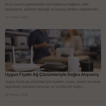
En iyi oyuncu gamepadleri için kablosuz bağlantı, tetik
hassasiyeti, platform desteği ve bütçeyi birlikte değerlendirin;
doğru modeli kolayca seçin.
30 Temmuz 2026
Uygun Fiyatlı Ağ Çözümleriyle Doğru Alışveriş
Uygun fiyatlı ağ çözümleri için modem, router, switch ve mesh
seçiminde bütçenizi koruyun; ev ve ofis için doğru
performansı yakalayın. Hızla karşılaştırın.
28 Temmuz 2026