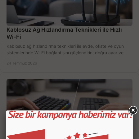
Kablosuz Ağ Hızlandırma Teknikleri ile Hızlı
Wi-Fi
Kablosuz ağ hızlandırma teknikleri ile evde, ofiste ve oyun
sistemlerinde Wi-Fi bağlantısını güçlendirin; doğru ayar ve
ekipmanla hızı artırın, hemen bugün.
24 Temmuz 2026
Mekanik Klavye mi, Membran Klavye mi Alınır?