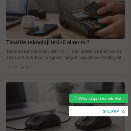
Taksitle teknoloji ürünü alınır mı?
Taksitle teknoloji ürünü alınır mı? Hangi ürünlerde mantıklı, ne
zaman riskli, bütçe ve toplam maliyet hesabı nasıl yapılır, net
anlatıyoruz.
10 Haziran 2026
WhatsApp Destek Hattı
ShopPHP
| v5