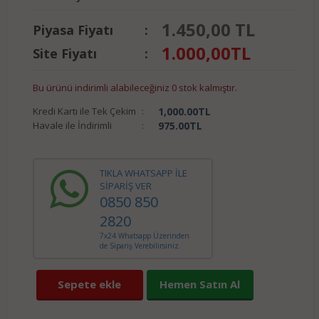
1.450,00 TL
Piyasa Fiyatı
:
1.000,00
TL
Site Fiyatı
:
Bu ürünü indirimli alabileceğiniz 0 stok kalmıştır.
Kredi Kartı ile Tek Çekim
:
1,000.00
TL
Havale ile İndirimli
:
975.00
TL
TIKLA WHATSAPP İLE
SİPARİŞ VER
0850 850
2820
7x24 Whatsapp Üzerinden
de Sipariş Verebilirsiniz.
Sepete ekle
Hemen Satın Al