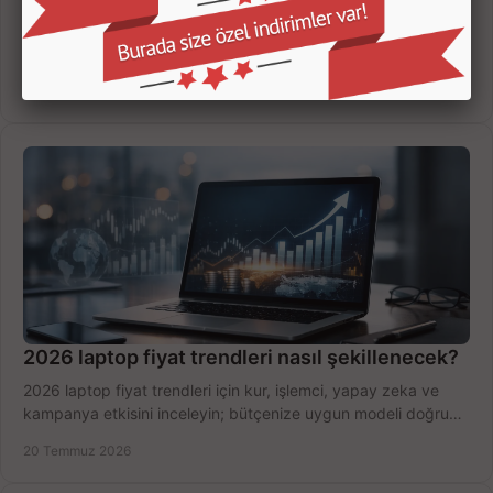
Mekanik klavye membran klavye farklarını öğrenin; oyun, ofis,
ses seviyesi, dayanıklılık ve bütçenize göre doğru modeli
hızlıca seçin ve satın alın.
22 Temmuz 2026
2026 laptop fiyat trendleri nasıl şekillenecek?
2026 laptop fiyat trendleri için kur, işlemci, yapay zeka ve
kampanya etkisini inceleyin; bütçenize uygun modeli doğru
zamanda seçmenin yollarını görün.
20 Temmuz 2026